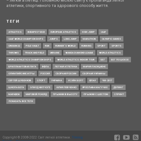
– легкій атлетиці. Головною місією сайту є пропаганда легкої
атлетики, спортивного та здорового способу життя.
ТЕГИ
ATHLETICS
BUDAPEST2023
EUROPEAN ATHLETICS
HIGH JUMP
IAAF
IAAF WORLD CHAMPIONSHIPS
JUMPS
LONG JUMP
MARATHON
OLYMPIC GAMES
OREGON22
POLE VAULT
RUN
RUNNER’S WORLD
RUNNING
SPORT
SPORTS
THROWS
TRACK AND FIELD
UKRAINE
WANDA DIAMOND LEAGUE
WORLD ATHLETICS
WORLD ATHLETICS CHAMPIONSHIPS
WORLD ATHLETICS INDOOR TOUR
БЕГ
БЕГ ПО ШОССЕ
БРИЛЛИАНТОВАЯ ЛИГА
ВФЛА
ЛЕГКАЯ АТЛЕТИКА
МАРИЯ ЛАСИЦКЕНЕ
ОЛИМПИЙСКИЕ ИГРЫ
РОССИЯ
СБОРНАЯ РОССИИ
СБОРНАЯ УКРАИНЫ
СЕРГЕЙ ШУБЕНКОВ
СПОРТ
УКРАИНА
УСЭЙН БОЛТ
ФЛАУ
ЧМ-2017
ШКОЛА БЕГА
ЭЛИУД КИПЧОГЕ
ЮЛИЯ ЛЕВЧЕНКО
ЯРОСЛАВА МАГУЧИХ
ДОПИНГ
МАРАФОН
МИРОВОЙ РЕКОРД
ПРЫЖКИ В ВЫСОТУ
ПРЫЖКИ С ШЕСТОМ
СПРИНТ
ПОКАЗАТЬ ВСЕ ТЕГИ
Copyright © 2008-2022 Світ легкої атлетики.
Timing