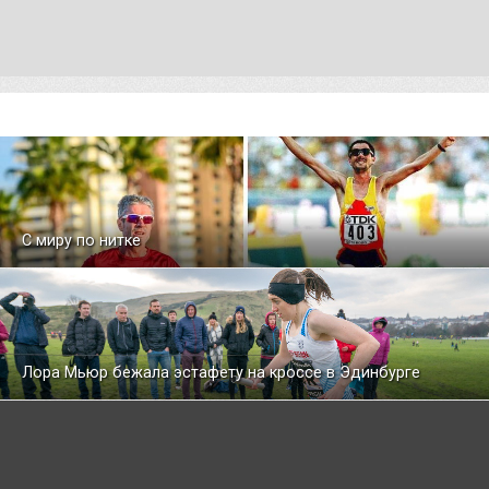
С миру по нитке
Лора Мьюр бежала эстафету на кроссе в Эдинбурге