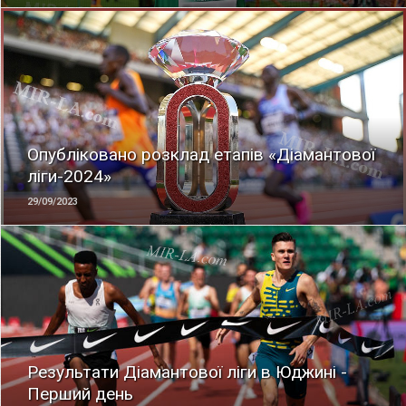
ЧИТАТЬ
Опубліковано розклад етапів «Діамантової
ліги-2024»
29/09/2023
ЧИТАТЬ
Результати Діамантової ліги в Юджині -
Перший день