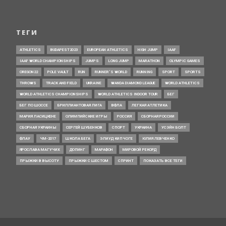
ТЕГИ
ATHLETICS
BUDAPEST2023
EUROPEAN ATHLETICS
HIGH JUMP
IAAF
IAAF WORLD CHAMPIONSHIPS
JUMPS
LONG JUMP
MARATHON
OLYMPIC GAMES
OREGON22
POLE VAULT
RUN
RUNNER’S WORLD
RUNNING
SPORT
SPORTS
THROWS
TRACK AND FIELD
UKRAINE
WANDA DIAMOND LEAGUE
WORLD ATHLETICS
WORLD ATHLETICS CHAMPIONSHIPS
WORLD ATHLETICS INDOOR TOUR
БЕГ
БЕГ ПО ШОССЕ
БРИЛЛИАНТОВАЯ ЛИГА
ВФЛА
ЛЕГКАЯ АТЛЕТИКА
МАРИЯ ЛАСИЦКЕНЕ
ОЛИМПИЙСКИЕ ИГРЫ
РОССИЯ
СБОРНАЯ РОССИИ
СБОРНАЯ УКРАИНЫ
СЕРГЕЙ ШУБЕНКОВ
СПОРТ
УКРАИНА
УСЭЙН БОЛТ
ФЛАУ
ЧМ-2017
ШКОЛА БЕГА
ЭЛИУД КИПЧОГЕ
ЮЛИЯ ЛЕВЧЕНКО
ЯРОСЛАВА МАГУЧИХ
ДОПИНГ
МАРАФОН
МИРОВОЙ РЕКОРД
ПРЫЖКИ В ВЫСОТУ
ПРЫЖКИ С ШЕСТОМ
СПРИНТ
ПОКАЗАТЬ ВСЕ ТЕГИ