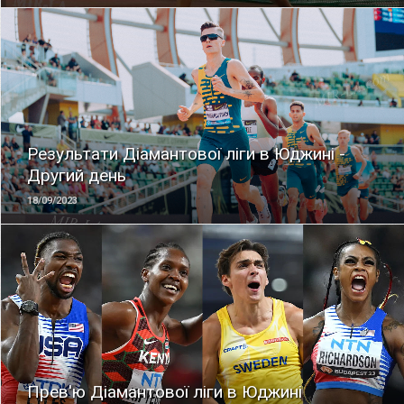
ЧИТАТЬ
Результати Діамантової ліги в Юджині -
Другий день
18/09/2023
ЧИТАТЬ
Прев'ю Діамантової ліги в Юджині