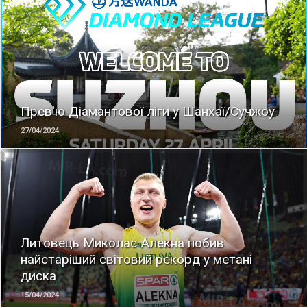
ЧИТАТЬ
Прев'ю Діамантової ліги у Шанхаї/Сучжоу
27/04/2024
ЧИТАТЬ
Литовець Миколас Алекна побив
найстаріший світовий рекорд у метані
диска
15/04/2024