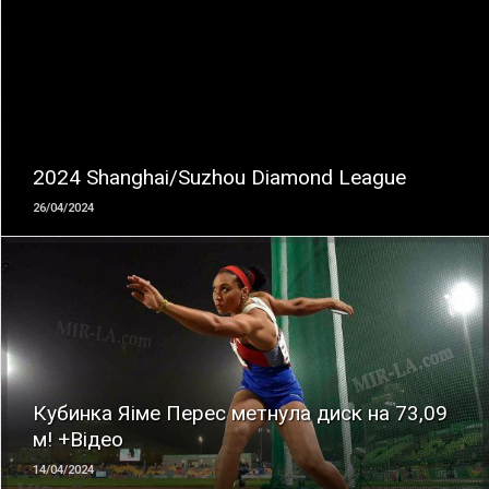
ЧИТАТЬ
2024 Shanghai/Suzhou Diamond League
26/04/2024
ЧИТАТЬ
Кубинка Яіме Перес метнула диск на 73,09
м! +Відео
14/04/2024