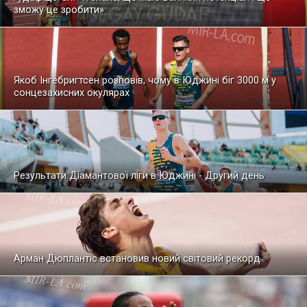
зможу це зробити»
Якоб Інгебригтсен розповів, чому в Юджині біг 3000 м у
сонцезахисних окулярах
Результати Діамантової ліги в Юджині - Другий день
Арман Дюплантіс встановив новий світовий рекорд