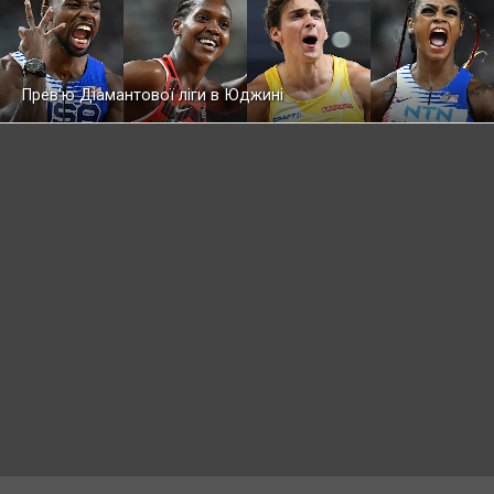
Прев'ю Діамантової ліги в Юджині