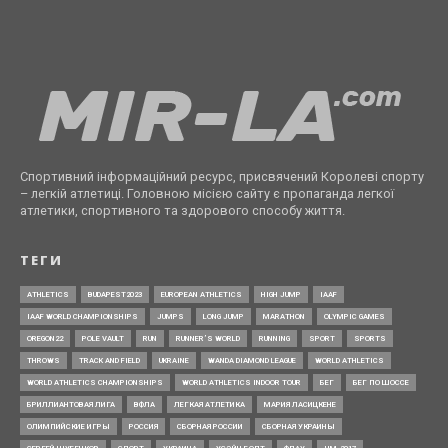
Спортивний інформаційний ресурс, присвячений Королеві спорту
– легкій атлетиці. Головною місією сайту є пропаганда легкої
атлетики, спортивного та здорового способу життя.
ТЕГИ
ATHLETICS
BUDAPEST2023
EUROPEAN ATHLETICS
HIGH JUMP
IAAF
IAAF WORLD CHAMPIONSHIPS
JUMPS
LONG JUMP
MARATHON
OLYMPIC GAMES
OREGON22
POLE VAULT
RUN
RUNNER’S WORLD
RUNNING
SPORT
SPORTS
THROWS
TRACK AND FIELD
UKRAINE
WANDA DIAMOND LEAGUE
WORLD ATHLETICS
WORLD ATHLETICS CHAMPIONSHIPS
WORLD ATHLETICS INDOOR TOUR
БЕГ
БЕГ ПО ШОССЕ
БРИЛЛИАНТОВАЯ ЛИГА
ВФЛА
ЛЕГКАЯ АТЛЕТИКА
МАРИЯ ЛАСИЦКЕНЕ
ОЛИМПИЙСКИЕ ИГРЫ
РОССИЯ
СБОРНАЯ РОССИИ
СБОРНАЯ УКРАИНЫ