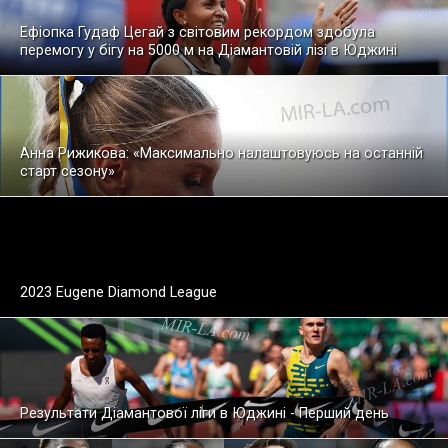
Ефіопка Гудаф Цегай з світовим рекордом здобула
перемогу у бігу на 5000 м на Діамантовій лізі в Юджині
Анна Рижикова: «Максимально налаштовуюсь на останній
старт сезону»
2023 Eugene Diamond League
Результати Діамантової ліги в Юджині - Перший день