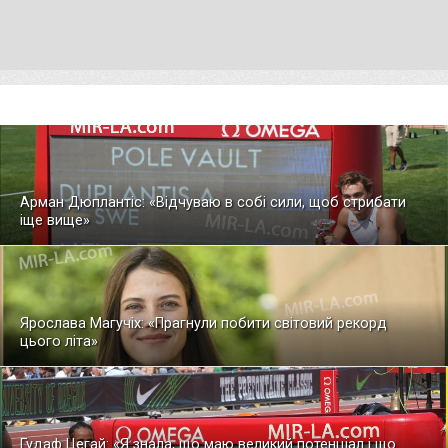
Арман Дюплантіс: «Відчуваю в собі сили, щоб стрибати
іще вище»
Ярослава Магучіх: «Прагнули побити світовий рекорд
цього літа»
Гудаф Цегай: «Я знала, що маю великий потенціал і що