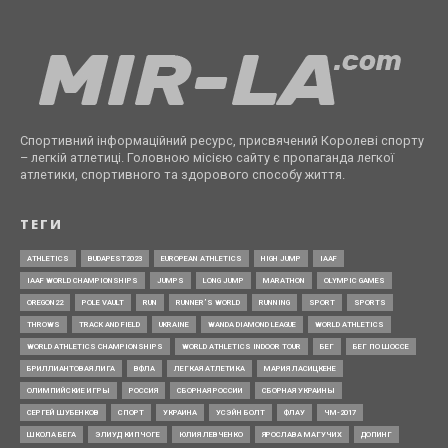
Спортивний інформаційний ресурс, присвячений Королеві спорту
– легкій атлетиці. Головною місією сайту є пропаганда легкої
атлетики, спортивного та здорового способу життя.
ТЕГИ
ATHLETICS
BUDAPEST2023
EUROPEAN ATHLETICS
HIGH JUMP
IAAF
IAAF WORLD CHAMPIONSHIPS
JUMPS
LONG JUMP
MARATHON
OLYMPIC GAMES
OREGON22
POLE VAULT
RUN
RUNNER’S WORLD
RUNNING
SPORT
SPORTS
THROWS
TRACK AND FIELD
UKRAINE
WANDA DIAMOND LEAGUE
WORLD ATHLETICS
WORLD ATHLETICS CHAMPIONSHIPS
WORLD ATHLETICS INDOOR TOUR
БЕГ
БЕГ ПО ШОССЕ
БРИЛЛИАНТОВАЯ ЛИГА
ВФЛА
ЛЕГКАЯ АТЛЕТИКА
МАРИЯ ЛАСИЦКЕНЕ
ОЛИМПИЙСКИЕ ИГРЫ
РОССИЯ
СБОРНАЯ РОССИИ
СБОРНАЯ УКРАИНЫ
СЕРГЕЙ ШУБЕНКОВ
СПОРТ
УКРАИНА
УСЭЙН БОЛТ
ФЛАУ
ЧМ-2017
ШКОЛА БЕГА
ЭЛИУД КИПЧОГЕ
ЮЛИЯ ЛЕВЧЕНКО
ЯРОСЛАВА МАГУЧИХ
ДОПИНГ