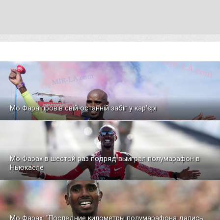
Мо Фара провів свій останній забіг у кар'єрі
Мо Фарах в шестой раз подряд выиграл полумарафон в
Ньюкасле
Мо Фарах: "Последние километры полумарафона дались