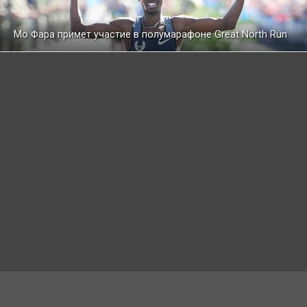
Мо Фара примет участие в полумарафоне Great North Run