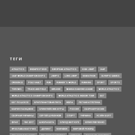
ТЕГИ
ATHLETICS
BUDAPEST2023
EUROPEAN ATHLETICS
HIGH JUMP
IAAF
IAAF WORLD CHAMPIONSHIPS
JUMPS
LONG JUMP
MARATHON
OLYMPIC GAMES
OREGON22
POLE VAULT
RUN
RUNNER’S WORLD
RUNNING
SPORT
SPORTS
THROWS
TRACK AND FIELD
UKRAINE
WANDA DIAMOND LEAGUE
WORLD ATHLETICS
WORLD ATHLETICS CHAMPIONSHIPS
WORLD ATHLETICS INDOOR TOUR
БЕГ
БЕГ ПО ШОССЕ
БРИЛЛИАНТОВАЯ ЛИГА
ВФЛА
ЛЕГКАЯ АТЛЕТИКА
МАРИЯ ЛАСИЦКЕНЕ
ОЛИМПИЙСКИЕ ИГРЫ
РОССИЯ
СБОРНАЯ РОССИИ
СБОРНАЯ УКРАИНЫ
СЕРГЕЙ ШУБЕНКОВ
СПОРТ
УКРАИНА
УСЭЙН БОЛТ
ФЛАУ
ЧМ-2017
ШКОЛА БЕГА
ЭЛИУД КИПЧОГЕ
ЮЛИЯ ЛЕВЧЕНКО
ЯРОСЛАВА МАГУЧИХ
ДОПИНГ
МАРАФОН
МИРОВОЙ РЕКОРД