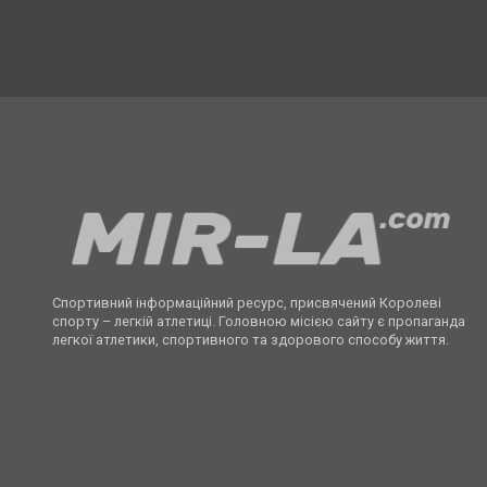
Спортивний інформаційний ресурс, присвячений Королеві
спорту – легкій атлетиці. Головною місією сайту є пропаганда
легкої атлетики, спортивного та здорового способу життя.