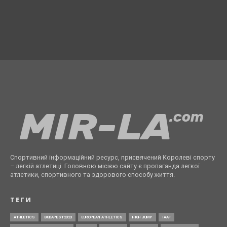
Спортивний інформаційний ресурс, присвячений Королеві спорту
– легкій атлетиці. Головною місією сайту є пропаганда легкої
атлетики, спортивного та здорового способу життя.
ТЕГИ
ATHLETICS
BUDAPEST2023
EUROPEAN ATHLETICS
HIGH JUMP
IAAF