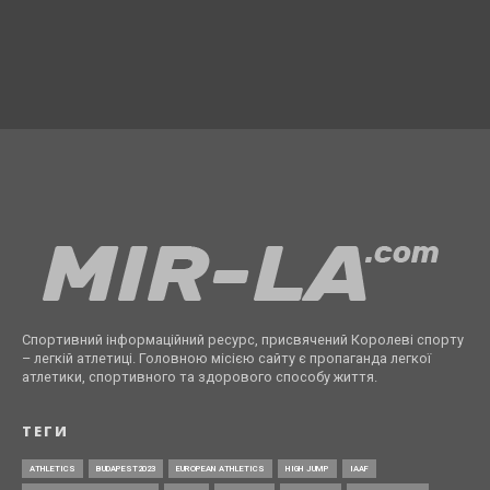
Спортивний інформаційний ресурс, присвячений Королеві спорту
– легкій атлетиці. Головною місією сайту є пропаганда легкої
атлетики, спортивного та здорового способу життя.
ТЕГИ
ATHLETICS
BUDAPEST2023
EUROPEAN ATHLETICS
HIGH JUMP
IAAF