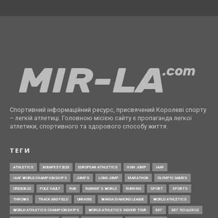
Спортивний інформаційний ресурс, присвячений Королеві спорту
– легкій атлетиці. Головною місією сайту є пропаганда легкої
атлетики, спортивного та здорового способу життя.
ТЕГИ
ATHLETICS
BUDAPEST2023
EUROPEAN ATHLETICS
HIGH JUMP
IAAF
IAAF WORLD CHAMPIONSHIPS
JUMPS
LONG JUMP
MARATHON
OLYMPIC GAMES
OREGON22
POLE VAULT
RUN
RUNNER’S WORLD
RUNNING
SPORT
SPORTS
THROWS
TRACK AND FIELD
UKRAINE
WANDA DIAMOND LEAGUE
WORLD ATHLETICS
WORLD ATHLETICS CHAMPIONSHIPS
WORLD ATHLETICS INDOOR TOUR
БЕГ
БЕГ ПО ШОССЕ