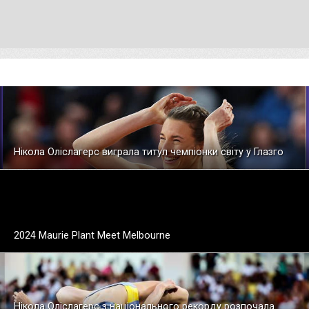
Нікола Оліслагерс виграла титул чемпіонки світу у Глазго
2024 Maurie Plant Meet Melbourne
Нікола Оліслагерс з національного рекорду розпочала