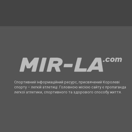
Спортивний інформаційний ресурс, присвячений Королеві
спорту – легкій атлетиці. Головною місією сайту є пропаганда
легкої атлетики, спортивного та здорового способу життя.