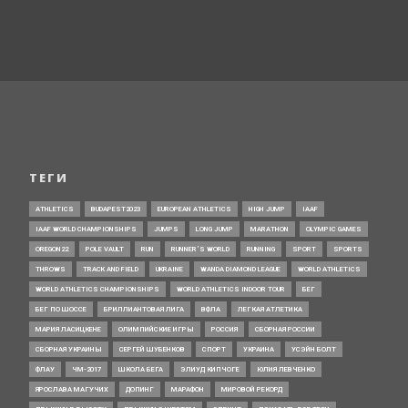
ТЕГИ
ATHLETICS
BUDAPEST2023
EUROPEAN ATHLETICS
HIGH JUMP
IAAF
IAAF WORLD CHAMPIONSHIPS
JUMPS
LONG JUMP
MARATHON
OLYMPIC GAMES
OREGON22
POLE VAULT
RUN
RUNNER’S WORLD
RUNNING
SPORT
SPORTS
THROWS
TRACK AND FIELD
UKRAINE
WANDA DIAMOND LEAGUE
WORLD ATHLETICS
WORLD ATHLETICS CHAMPIONSHIPS
WORLD ATHLETICS INDOOR TOUR
БЕГ
БЕГ ПО ШОССЕ
БРИЛЛИАНТОВАЯ ЛИГА
ВФЛА
ЛЕГКАЯ АТЛЕТИКА
МАРИЯ ЛАСИЦКЕНЕ
ОЛИМПИЙСКИЕ ИГРЫ
РОССИЯ
СБОРНАЯ РОССИИ
СБОРНАЯ УКРАИНЫ
СЕРГЕЙ ШУБЕНКОВ
СПОРТ
УКРАИНА
УСЭЙН БОЛТ
ФЛАУ
ЧМ-2017
ШКОЛА БЕГА
ЭЛИУД КИПЧОГЕ
ЮЛИЯ ЛЕВЧЕНКО
ЯРОСЛАВА МАГУЧИХ
ДОПИНГ
МАРАФОН
МИРОВОЙ РЕКОРД