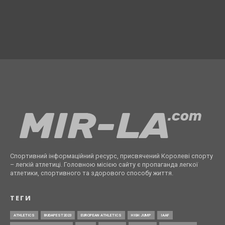
Спортивний інформаційний ресурс, присвячений Королеві спорту
– легкій атлетиці. Головною місією сайту є пропаганда легкої
атлетики, спортивного та здорового способу життя.
ТЕГИ
ATHLETICS
BUDAPEST2023
EUROPEAN ATHLETICS
HIGH JUMP
IAAF