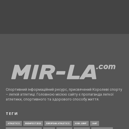
Спортивний інформаційний ресурс, присвячений Королеві спорту
– легкій атлетиці. Головною місією сайту є пропаганда легкої
атлетики, спортивного та здорового способу життя.
ТЕГИ
ATHLETICS
BUDAPEST2023
EUROPEAN ATHLETICS
HIGH JUMP
IAAF