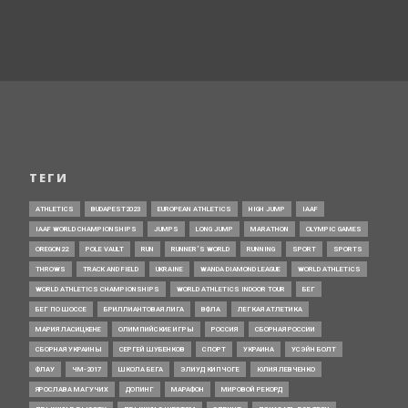
ТЕГИ
ATHLETICS
BUDAPEST2023
EUROPEAN ATHLETICS
HIGH JUMP
IAAF
IAAF WORLD CHAMPIONSHIPS
JUMPS
LONG JUMP
MARATHON
OLYMPIC GAMES
OREGON22
POLE VAULT
RUN
RUNNER’S WORLD
RUNNING
SPORT
SPORTS
THROWS
TRACK AND FIELD
UKRAINE
WANDA DIAMOND LEAGUE
WORLD ATHLETICS
WORLD ATHLETICS CHAMPIONSHIPS
WORLD ATHLETICS INDOOR TOUR
БЕГ
БЕГ ПО ШОССЕ
БРИЛЛИАНТОВАЯ ЛИГА
ВФЛА
ЛЕГКАЯ АТЛЕТИКА
МАРИЯ ЛАСИЦКЕНЕ
ОЛИМПИЙСКИЕ ИГРЫ
РОССИЯ
СБОРНАЯ РОССИИ
СБОРНАЯ УКРАИНЫ
СЕРГЕЙ ШУБЕНКОВ
СПОРТ
УКРАИНА
УСЭЙН БОЛТ
ФЛАУ
ЧМ-2017
ШКОЛА БЕГА
ЭЛИУД КИПЧОГЕ
ЮЛИЯ ЛЕВЧЕНКО
ЯРОСЛАВА МАГУЧИХ
ДОПИНГ
МАРАФОН
МИРОВОЙ РЕКОРД