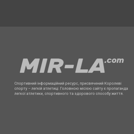
Спортивний інформаційний ресурс, присвячений Королеві
спорту – легкій атлетиці. Головною місією сайту є пропаганда
легкої атлетики, спортивного та здорового способу життя.