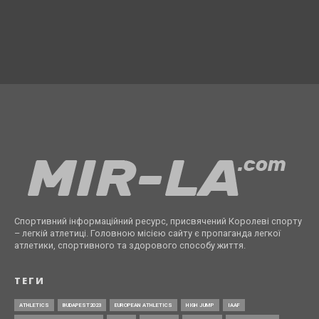
Спортивний інформаційний ресурс, присвячений Королеві спорту
– легкій атлетиці. Головною місією сайту є пропаганда легкої
атлетики, спортивного та здорового способу життя.
ТЕГИ
ATHLETICS
BUDAPEST2023
EUROPEAN ATHLETICS
HIGH JUMP
IAAF