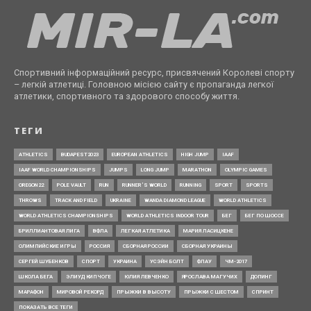
Спортивний інформаційний ресурс, присвячений Королеві спорту
– легкій атлетиці. Головною місією сайту є пропаганда легкої
атлетики, спортивного та здорового способу життя.
ТЕГИ
ATHLETICS
BUDAPEST2023
EUROPEAN ATHLETICS
HIGH JUMP
IAAF
IAAF WORLD CHAMPIONSHIPS
JUMPS
LONG JUMP
MARATHON
OLYMPIC GAMES
OREGON22
POLE VAULT
RUN
RUNNER’S WORLD
RUNNING
SPORT
SPORTS
THROWS
TRACK AND FIELD
UKRAINE
WANDA DIAMOND LEAGUE
WORLD ATHLETICS
WORLD ATHLETICS CHAMPIONSHIPS
WORLD ATHLETICS INDOOR TOUR
БЕГ
БЕГ ПО ШОССЕ
БРИЛЛИАНТОВАЯ ЛИГА
ВФЛА
ЛЕГКАЯ АТЛЕТИКА
МАРИЯ ЛАСИЦКЕНЕ
ОЛИМПИЙСКИЕ ИГРЫ
РОССИЯ
СБОРНАЯ РОССИИ
СБОРНАЯ УКРАИНЫ
СЕРГЕЙ ШУБЕНКОВ
СПОРТ
УКРАИНА
УСЭЙН БОЛТ
ФЛАУ
ЧМ-2017
ШКОЛА БЕГА
ЭЛИУД КИПЧОГЕ
ЮЛИЯ ЛЕВЧЕНКО
ЯРОСЛАВА МАГУЧИХ
ДОПИНГ
МАРАФОН
МИРОВОЙ РЕКОРД
ПРЫЖКИ В ВЫСОТУ
ПРЫЖКИ С ШЕСТОМ
СПРИНТ
ПОКАЗАТЬ ВСЕ ТЕГИ