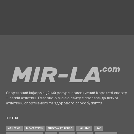
Спортивний інформаційний ресурс, присвячений Королеві спорту
– легкій атлетиці. Головною місією сайту є пропаганда легкої
атлетики, спортивного та здорового способу життя.
ТЕГИ
ATHLETICS
BUDAPEST2023
EUROPEAN ATHLETICS
HIGH JUMP
IAAF