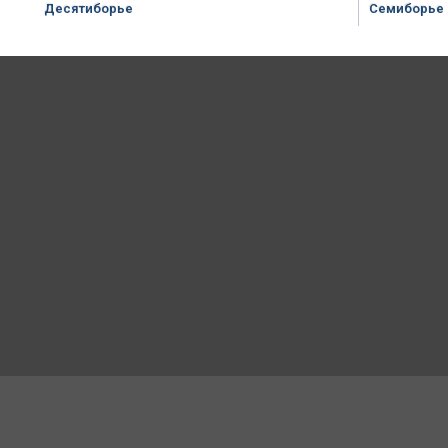
Десятиборье
Семиборье