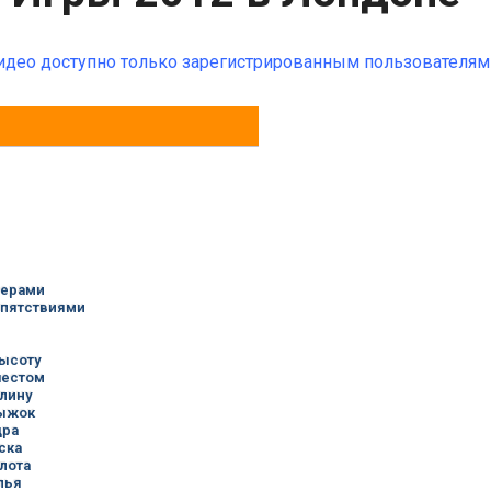
идео доступно только зарегистрированным пользователям!
ьерами
епятствиями
ысоту
шестом
лину
ыжок
дра
ска
лота
пья