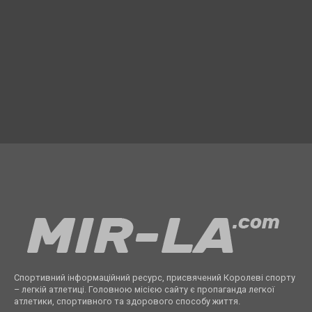
Спортивний інформаційний ресурс, присвячений Королеві спорту
– легкій атлетиці. Головною місією сайту є пропаганда легкої
атлетики, спортивного та здорового способу життя.