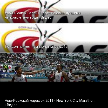
Усэйн Болт и Салли Пирсон названы лучшими
легкоатлетами года +Видео
Лондон примет чемпионат мира-2017
Звездная хроника
Нью-Йоркский марафон 2011 - New York City Marathon
+Видео