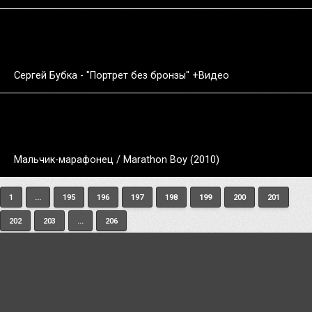
Сергей Бубка - "Портрет без бронзы" +Видео
Мальчик-марафонец / Marathon Boy (2010)
1
...
195
196
197
198
199
200
201
202
203
...
206