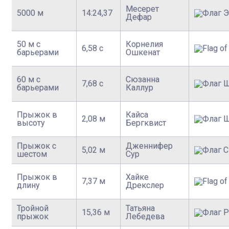
Месерет
5000 м
14:24,37
Дефар
50 м с
Корнелия
6,58 с
барьерами
Ошкенат
60 м с
Сюзанна
7,68 с
барьерами
Каллур
Прыжок в
Кайса
2,08 м
высоту
Бергквист
Прыжок с
Дженнифер
5,02 м
шестом
Сур
Прыжок в
Хайке
7,37 м
длину
Дрекслер
Тройной
Татьяна
15,36 м
прыжок
Лебедева