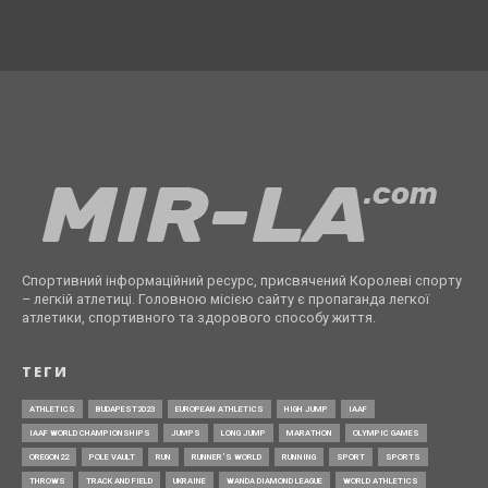
Спортивний інформаційний ресурс, присвячений Королеві спорту
– легкій атлетиці. Головною місією сайту є пропаганда легкої
атлетики, спортивного та здорового способу життя.
ТЕГИ
ATHLETICS
BUDAPEST2023
EUROPEAN ATHLETICS
HIGH JUMP
IAAF
IAAF WORLD CHAMPIONSHIPS
JUMPS
LONG JUMP
MARATHON
OLYMPIC GAMES
OREGON22
POLE VAULT
RUN
RUNNER’S WORLD
RUNNING
SPORT
SPORTS
THROWS
TRACK AND FIELD
UKRAINE
WANDA DIAMOND LEAGUE
WORLD ATHLETICS