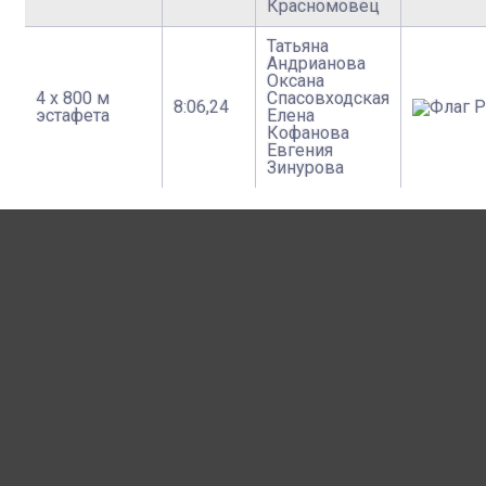
Красномовец
Татьяна
Андрианова
Оксана
4 х 800 м
Спасовходская
8:06,24
эстафета
Елена
Кофанова
Евгения
Зинурова