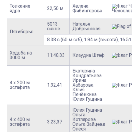
Толкание
Хелена
22,50 м
ядра
Фибингерова
Чехосло
5013
Наталья
очков
Добрынская
Пятиборье
8.38 с (60 м с/б), 1.84 м (высота), 16.51
Ходьба на
11:40,33
Клаудиа Штеф
3000 м
Екатерина
Кондратьева
Ирина
4 х 200 м
1:32,41
Хабарова
эстафета
Юлия
Печёнкина
Юлия Гущина
Юлия Гущина
Ольга
4 х 400 м
Котлярова
3:23,37
эстафета
Ольга Зайцева
Олеся