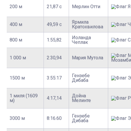
200 м
21,87 с
Мерлин Отти
Ярмила
400 м
49,59 с
Кратохвилова
Иоланда
800 м
1:55,82
Чеплак
1 000 м
2:30,94
Мария Мутола
Мозамб
Гензебе
1500 м
3:55:17
Дибаба
1 миля (1609
Дойна
4:17,14
м)
Мелинте
Гензебе
3000 м
8:16.60
Дибаба