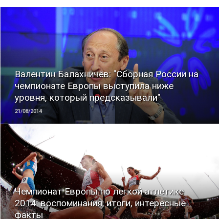
ЧИТАТЬ
Валентин Балахничёв: "Сборная России на
чемпионате Европы выступила ниже
уровня, который предсказывали"
21/08/2014
ЧИТАТЬ
Чемпионат Европы по легкой атлетике
2014: воспоминания, итоги, интересные
факты