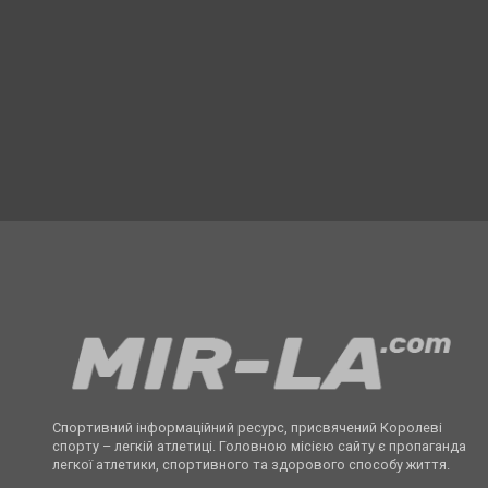
Спортивний інформаційний ресурс, присвячений Королеві
спорту – легкій атлетиці. Головною місією сайту є пропаганда
легкої атлетики, спортивного та здорового способу життя.