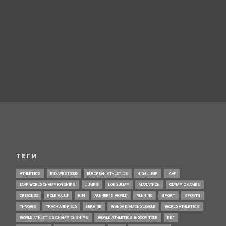
ТЕГИ
ATHLETICS
BUDAPEST2023
EUROPEAN ATHLETICS
HIGH JUMP
IAAF
IAAF WORLD CHAMPIONSHIPS
JUMPS
LONG JUMP
MARATHON
OLYMPIC GAMES
OREGON22
POLE VAULT
RUN
RUNNER’S WORLD
RUNNING
SPORT
SPORTS
THROWS
TRACK AND FIELD
UKRAINE
WANDA DIAMOND LEAGUE
WORLD ATHLETICS
WORLD ATHLETICS CHAMPIONSHIPS
WORLD ATHLETICS INDOOR TOUR
БЕГ