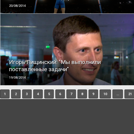
20/08/2014
ЧИТАТЬ
Игорь Лищинский: "Мы выполнили
поставленные задачи"
19/08/2014
1
2
3
4
5
6
7
8
9
10
...
21