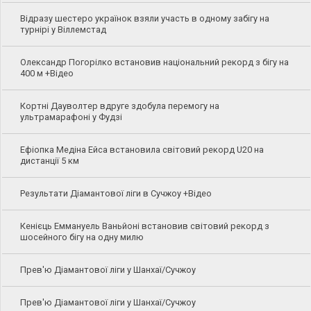
Відразу шестеро українок взяли участь в одному забігу на
турнірі у Віллемстад
Олександр Погорілко встановив національний рекорд з бігу на
400 м +Відео
Кортні Дауволтер вдруге здобула перемогу на
ультрамарафоні у Фудзі
Ефіопка Медіна Ейса встановила світовий рекорд U20 на
дистанції 5 км
Результати Діамантової ліги в Сучжоу +Відео
Кенієць Еммануель Ваньйоні встановив світовий рекорд з
шосейного бігу на одну милю
Прев'ю Діамантової ліги у Шанхаї/Сучжоу
Прев'ю Діамантової ліги у Шанхаї/Сучжоу