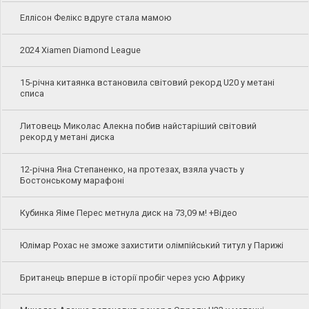
Еллісон Фелікс вдруге стала мамою
2024 Xiamen Diamond League
15-річна китаянка встановила світовий рекорд U20 у метані
списа
Литовець Миколас Алекна побив найстаріший світовий
рекорд у метані диска
12-річна Яна Степаненко, на протезах, взяла участь у
Бостонському марафоні
Кубинка Яіме Перес метнула диск на 73,09 м! +Відео
Юлімар Рохас не зможе захистити олімпійський титул у Парижі
Британець вперше в історії пробіг через усю Африку