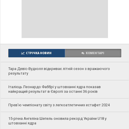
СТРІЧКА НОВИН
КОМЕНТАРІ
Тара Девіс-Вудхолл відкриває літній сезон з вражаючого
результату
Італієць Леонардо Фаббрі у штовханні ядра показав
найкращий результат в Європі за останні 36 років
Прев'ю чемпіонату світу з легкоатлетичних естафет 2024
15-річна Ангеліна Шепель оновила рекорд України U18 у
штовханні ядра