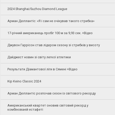
2024 Shanghai/Suzhou Diamond League
Арман Дюплантіс: «Я і сам не очікував такого стрибка»
17-річний американець пробіг 100 м за 9,93 сек. +Відео
Джувон Гаррісон став лідером сезону зі стрибків у висоту
Дайджест новин зі світу легкої атлетики
Результати Діамантової ліги в Сямені +Відео
Kip Keino Classic 2024
Арман Дюплантіс розпочав сезон із світового рекорду
Американський квартет оновив світовий рекорд у
комбінованій естафеті