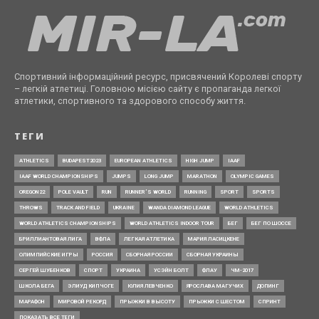
Спортивний інформаційний ресурс, присвячений Королеві спорту
– легкій атлетиці. Головною місією сайту є пропаганда легкої
атлетики, спортивного та здорового способу життя.
ТЕГИ
ATHLETICS
BUDAPEST2023
EUROPEAN ATHLETICS
HIGH JUMP
IAAF
IAAF WORLD CHAMPIONSHIPS
JUMPS
LONG JUMP
MARATHON
OLYMPIC GAMES
OREGON22
POLE VAULT
RUN
RUNNER’S WORLD
RUNNING
SPORT
SPORTS
THROWS
TRACK AND FIELD
UKRAINE
WANDA DIAMOND LEAGUE
WORLD ATHLETICS
WORLD ATHLETICS CHAMPIONSHIPS
WORLD ATHLETICS INDOOR TOUR
БЕГ
БЕГ ПО ШОССЕ
БРИЛЛИАНТОВАЯ ЛИГА
ВФЛА
ЛЕГКАЯ АТЛЕТИКА
МАРИЯ ЛАСИЦКЕНЕ
ОЛИМПИЙСКИЕ ИГРЫ
РОССИЯ
СБОРНАЯ РОССИИ
СБОРНАЯ УКРАИНЫ
СЕРГЕЙ ШУБЕНКОВ
СПОРТ
УКРАИНА
УСЭЙН БОЛТ
ФЛАУ
ЧМ-2017
ШКОЛА БЕГА
ЭЛИУД КИПЧОГЕ
ЮЛИЯ ЛЕВЧЕНКО
ЯРОСЛАВА МАГУЧИХ
ДОПИНГ
МАРАФОН
МИРОВОЙ РЕКОРД
ПРЫЖКИ В ВЫСОТУ
ПРЫЖКИ С ШЕСТОМ
СПРИНТ
ПОКАЗАТЬ ВСЕ ТЕГИ