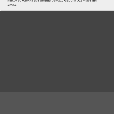
Миколас Алекна встановив рекорд Європи U23 у метанні
диска