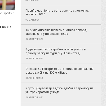
04 МАЯ 2024
Прев'ю чемпіонату світу з легкоатлетичних
: sports.ru
естафет 2024
02 МАЯ 2024
нговых
15-річна Ангеліна Шепель оновила рекорд
України U18 у штовханні ядра
30 АПРЕЛЯ 2024
Відразу шестеро українок взяли участь в
одному забігу на турнірі у Віллемстад
30 АПРЕЛЯ 2024
Олександр Погорілко встановив національний
рекорд з бігу на 400 м +Відео
30 АПРЕЛЯ 2024
Кортні Дауволтер вдруге здобула перемогу на
ультрамарафоні у Фудзі
28 АПРЕЛЯ 2024