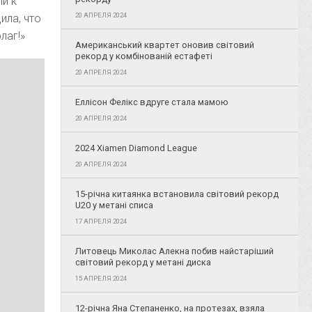
ли к
20 АПРЕЛЯ 2024
ила, что
лаг!»
Американський квартет оновив світовий
рекорд у комбінованій естафеті
20 АПРЕЛЯ 2024
Еллісон Фелікс вдруге стала мамою
20 АПРЕЛЯ 2024
2024 Xiamen Diamond League
20 АПРЕЛЯ 2024
15-річна китаянка встановила світовий рекорд
U20 у метані списа
17 АПРЕЛЯ 2024
Литовець Миколас Алекна побив найстаріший
світовий рекорд у метані диска
15 АПРЕЛЯ 2024
12-річна Яна Степаненко, на протезах, взяла