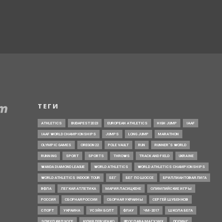
ТЕГИ
ATHLETICS
BUDAPEST2023
EUROPEAN ATHLETICS
HIGH JUMP
IAAF
IAAF WORLD CHAMPIONSHIPS
JUMPS
LONG JUMP
MARATHON
OLYMPIC GAMES
OREGON22
POLE VAULT
RUN
RUNNER’S WORLD
RUNNING
SPORT
SPORTS
THROWS
TRACK AND FIELD
UKRAINE
WANDA DIAMOND LEAGUE
WORLD ATHLETICS
WORLD ATHLETICS CHAMPIONSHIPS
WORLD ATHLETICS INDOOR TOUR
БЕГ
БЕГ ПО ШОССЕ
БРИЛЛИАНТОВАЯ ЛИГА
ВФЛА
ЛЕГКАЯ АТЛЕТИКА
МАРИЯ ЛАСИЦКЕНЕ
ОЛИМПИЙСКИЕ ИГРЫ
РОССИЯ
СБОРНАЯ РОССИИ
СБОРНАЯ УКРАИНЫ
СЕРГЕЙ ШУБЕНКОВ
СПОРТ
УКРАИНА
УСЭЙН БОЛТ
ФЛАУ
ЧМ-2017
ШКОЛА БЕГА
ЭЛИУД КИПЧОГЕ
ЮЛИЯ ЛЕВЧЕНКО
ЯРОСЛАВА МАГУЧИХ
ДОПИНГ