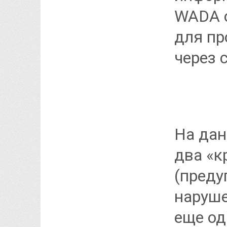
WADA о
для пр
через 
На дан
два «к
(преду
наруше
еще од