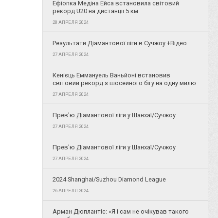
Ефіопка Медіна Ейса встановила світовий
рекорд U20 на дистанції 5 км
28 АПРЕЛЯ 2024
Результати Діамантової ліги в Сучжоу +Відео
27 АПРЕЛЯ 2024
Кенієць Еммануель Ваньйоні встановив
світовий рекорд з шосейного бігу на одну милю
27 АПРЕЛЯ 2024
Прев'ю Діамантової ліги у Шанхаї/Сучжоу
27 АПРЕЛЯ 2024
Прев'ю Діамантової ліги у Шанхаї/Сучжоу
27 АПРЕЛЯ 2024
2024 Shanghai/Suzhou Diamond League
26 АПРЕЛЯ 2024
Арман Дюплантіс: «Я і сам не очікував такого