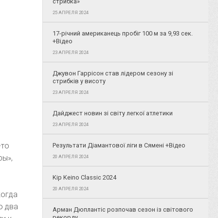
стрибка»
25 АПРЕЛЯ 2024
17-річний американець пробіг 100 м за 9,93 сек.
+Відео
23 АПРЕЛЯ 2024
Джувон Гаррісон став лідером сезону зі
стрибків у висоту
23 АПРЕЛЯ 2024
Дайджест новин зі світу легкої атлетики
23 АПРЕЛЯ 2024
-то
Результати Діамантової ліги в Сямені +Відео
ры»,
20 АПРЕЛЯ 2024
Kip Keino Classic 2024
20 АПРЕЛЯ 2024
когда
о два
Арман Дюплантіс розпочав сезон із світового
рекорду