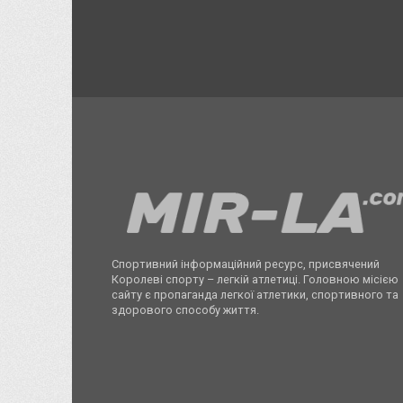
Спортивний інформаційний ресурс, присвячений
Королеві спорту – легкій атлетиці. Головною місією
сайту є пропаганда легкої атлетики, спортивного та
здорового способу життя.