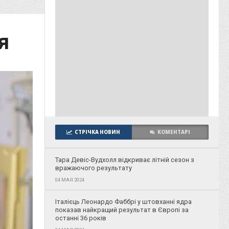
я
СТРІЧКА НОВИН
КОМЕНТАРІ
Тара Девіс-Вудхолл відкриває літній сезон з
вражаючого результату
04 МАЯ 2024
Італієць Леонардо Фаббрі у штовханні ядра
показав найкращий результат в Європі за
останні 36 років