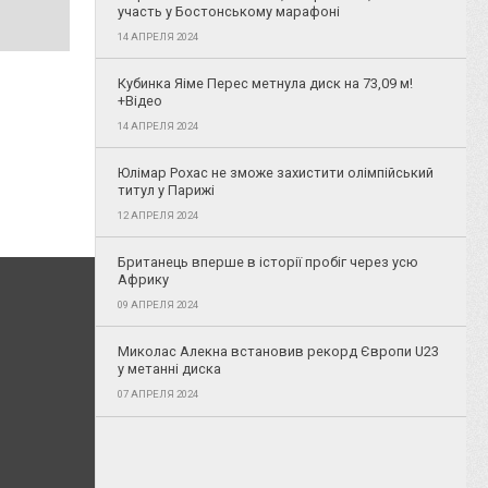
участь у Бостонському марафоні
14 АПРЕЛЯ 2024
Кубинка Яіме Перес метнула диск на 73,09 м!
+Відео
14 АПРЕЛЯ 2024
Юлімар Рохас не зможе захистити олімпійський
титул у Парижі
12 АПРЕЛЯ 2024
Британець вперше в історії пробіг через усю
Африку
09 АПРЕЛЯ 2024
Миколас Алекна встановив рекорд Європи U23
у метанні диска
07 АПРЕЛЯ 2024