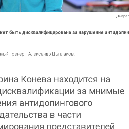
Джерело
жет быть дисквалифицирована за нарушение антидопи
чный тренер - Александр Цыплаков.
рина Конева находится на
дисквалификации за мнимые
ния антидопингового
дательства в части
ирования представителей