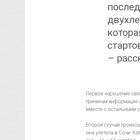
послед
двухле
котора
старто
– расс
Первое нарушение связ
причинам информация 
вместе с остальными 
Второй случай произош
она улетела в Сочи. К