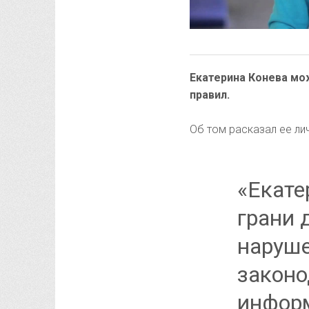
Екатерина Конева мо
правил.
Об том расказал ее ли
«Екате
грани 
наруше
законо
информ