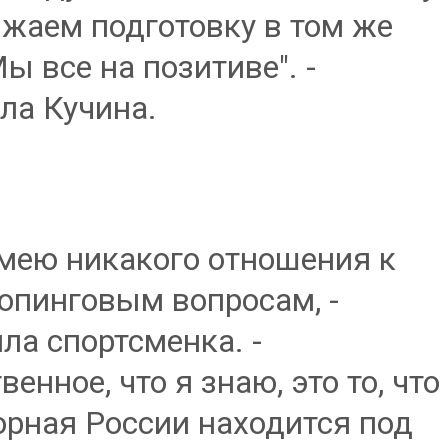
жаем подготовку в том же
Мы все на позитиве". -
ла Кучина.
имею никакого отношения к
опинговым вопросам, -
ла спортсменка. -
енное, что я знаю, это то, что
орная России находится под