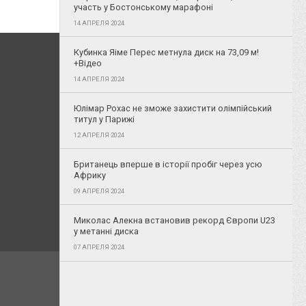
участь у Бостонському марафоні
14 АПРЕЛЯ 2024
Кубинка Яіме Перес метнула диск на 73,09 м!
+Відео
14 АПРЕЛЯ 2024
Юлімар Рохас не зможе захистити олімпійський
титул у Парижі
12 АПРЕЛЯ 2024
Британець вперше в історії пробіг через усю
Африку
09 АПРЕЛЯ 2024
Миколас Алекна встановив рекорд Європи U23
у метанні диска
07 АПРЕЛЯ 2024