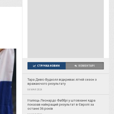
СТРІЧКА НОВИН
КОМЕНТАРІ
Тара Девіс-Вудхолл відкриває літній сезон з
вражаючого результату
04 МАЯ 2024
Італієць Леонардо Фаббрі у штовханні ядра
показав найкращий результат в Європі за
останні 36 років