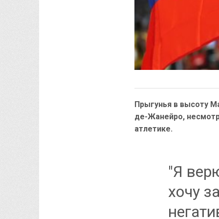
Прыгунья в высоту М
де-Жанейро, несмотр
атлетике.
"Я вер
хочу з
негати