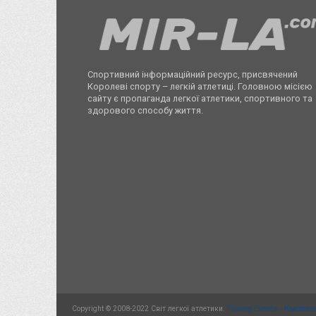
Спортивний інформаційний ресурс, присвячений
Королеві спорту – легкій атлетиці. Головною місією
сайту є пропаганда легкої атлетики, спортивного та
здорового способу життя.
Copyright © 2008-2022 Світ легкої атлетики.
Timing Events - Квитков