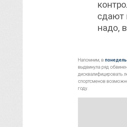
контро
сдают 
надо, 
Напомним, в
понедель
выдвинула ряд обвинен
дисквалифицировать л
спортсменов возможнос
году.