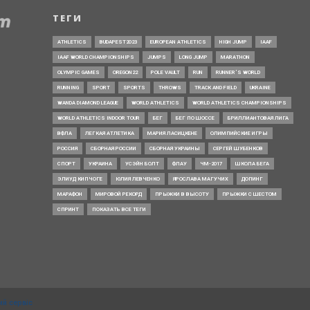
ТЕГИ
ATHLETICS
BUDAPEST2023
EUROPEAN ATHLETICS
HIGH JUMP
IAAF
IAAF WORLD CHAMPIONSHIPS
JUMPS
LONG JUMP
MARATHON
OLYMPIC GAMES
OREGON22
POLE VAULT
RUN
RUNNER’S WORLD
RUNNING
SPORT
SPORTS
THROWS
TRACK AND FIELD
UKRAINE
WANDA DIAMOND LEAGUE
WORLD ATHLETICS
WORLD ATHLETICS CHAMPIONSHIPS
WORLD ATHLETICS INDOOR TOUR
БЕГ
БЕГ ПО ШОССЕ
БРИЛЛИАНТОВАЯ ЛИГА
ВФЛА
ЛЕГКАЯ АТЛЕТИКА
МАРИЯ ЛАСИЦКЕНЕ
ОЛИМПИЙСКИЕ ИГРЫ
РОССИЯ
СБОРНАЯ РОССИИ
СБОРНАЯ УКРАИНЫ
СЕРГЕЙ ШУБЕНКОВ
СПОРТ
УКРАИНА
УСЭЙН БОЛТ
ФЛАУ
ЧМ-2017
ШКОЛА БЕГА
ЭЛИУД КИПЧОГЕ
ЮЛИЯ ЛЕВЧЕНКО
ЯРОСЛАВА МАГУЧИХ
ДОПИНГ
МАРАФОН
МИРОВОЙ РЕКОРД
ПРЫЖКИ В ВЫСОТУ
ПРЫЖКИ С ШЕСТОМ
СПРИНТ
ПОКАЗАТЬ ВСЕ ТЕГИ
ий сервіс