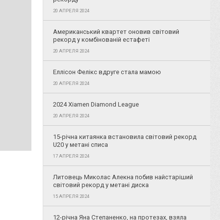
20 АПРЕЛЯ 2024
Американський квартет оновив світовий
рекорд у комбінованій естафеті
20 АПРЕЛЯ 2024
Еллісон Фелікс вдруге стала мамою
20 АПРЕЛЯ 2024
2024 Xiamen Diamond League
20 АПРЕЛЯ 2024
15-річна китаянка встановила світовий рекорд
U20 у метані списа
17 АПРЕЛЯ 2024
Литовець Миколас Алекна побив найстаріший
світовий рекорд у метані диска
15 АПРЕЛЯ 2024
12-річна Яна Степаненко, на протезах, взяла