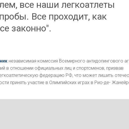
лем, все наши легкоатлеты
пробы. Все проходит, как
все законно".
ник
независимая комиссия Всемирного антидопингового аг
ий в отношении официальных лиц и спортсменов, призвав
егкоатлетическую федерацию РФ, что может лишить отече
ти принять участие в Олимпийских играх в Рио-де- Жанейр