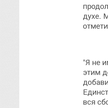
продол
духе. 
отмети
"Я не 
этим д
добави
Единств
вся сб