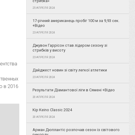
стрибка»
25 АПРЕЛЯ 2024
17-річний американець пробіг 100 м за 9,93 сек.
+Відео
23 АПРЕЛЯ 2024
Джувон Гаррісон став лідером сезону зі
стрибків у висоту
23 АПРЕЛЯ 2024
ентства
Дайджест новин зі світу легкої атлетики
23 АПРЕЛЯ 2024
ственных
о в 2016
Результати Діамантової ліги в Сямені +Відео
20 АПРЕЛЯ 2024
Kip Keino Classic 2024
20 АПРЕЛЯ 2024
Арман Дюплантіс розпочав сезон із світового
рекорду