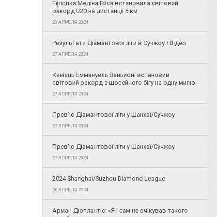
Ефіопка Медіна Ейса встановила світовий
рекорд U20 на дистанції 5 км
28 АПРЕЛЯ 2024
Результати Діамантової ліги в Сучжоу +Відео
27 АПРЕЛЯ 2024
Кенієць Еммануель Ваньйоні встановив
світовий рекорд з шосейного бігу на одну милю
27 АПРЕЛЯ 2024
Прев'ю Діамантової ліги у Шанхаї/Сучжоу
27 АПРЕЛЯ 2024
Прев'ю Діамантової ліги у Шанхаї/Сучжоу
27 АПРЕЛЯ 2024
2024 Shanghai/Suzhou Diamond League
26 АПРЕЛЯ 2024
Арман Дюплантіс: «Я і сам не очікував такого