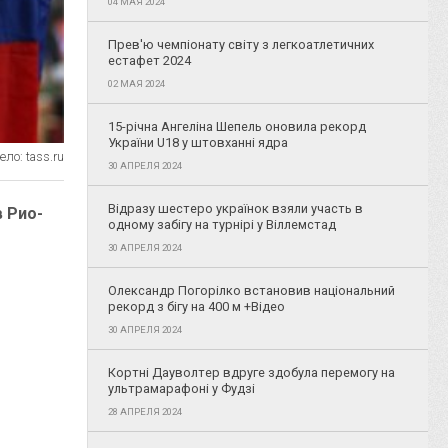
04 МАЯ 2024
Прев'ю чемпіонату світу з легкоатлетичних
естафет 2024
02 МАЯ 2024
15-річна Ангеліна Шепель оновила рекорд
України U18 у штовханні ядра
ло: tass.ru
30 АПРЕЛЯ 2024
Відразу шестеро українок взяли участь в
 Рио-
одному забігу на турнірі у Віллемстад
й
30 АПРЕЛЯ 2024
Олександр Погорілко встановив національний
рекорд з бігу на 400 м +Відео
30 АПРЕЛЯ 2024
Кортні Дауволтер вдруге здобула перемогу на
ультрамарафоні у Фудзі
28 АПРЕЛЯ 2024