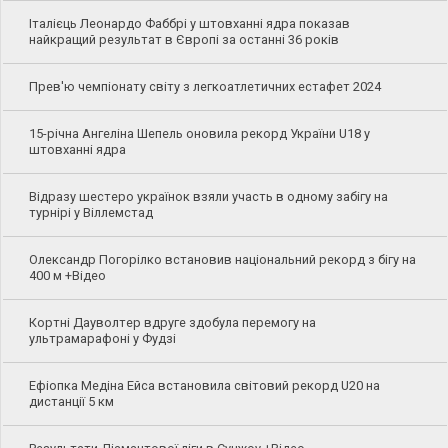
Італієць Леонардо Фаббрі у штовханні ядра показав
найкращий результат в Європі за останні 36 років
Прев'ю чемпіонату світу з легкоатлетичних естафет 2024
15-річна Ангеліна Шепель оновила рекорд України U18 у
штовханні ядра
Відразу шестеро українок взяли участь в одному забігу на
турнірі у Віллемстад
Олександр Погорілко встановив національний рекорд з бігу на
400 м +Відео
Кортні Дауволтер вдруге здобула перемогу на
ультрамарафоні у Фудзі
Ефіопка Медіна Ейса встановила світовий рекорд U20 на
дистанції 5 км