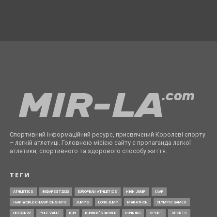
Спортивний інформаційний ресурс, присвячений Королеві спорту
– легкій атлетиці. Головною місією сайту є пропаганда легкої
атлетики, спортивного та здорового способу життя.
ТЕГИ
ATHLETICS
BUDAPEST2023
EUROPEAN ATHLETICS
HIGH JUMP
IAAF
IAAF WORLD CHAMPIONSHIPS
JUMPS
LONG JUMP
MARATHON
OLYMPIC GAMES
OREGON22
POLE VAULT
RUN
RUNNER’S WORLD
RUNNING
SPORT
SPORTS