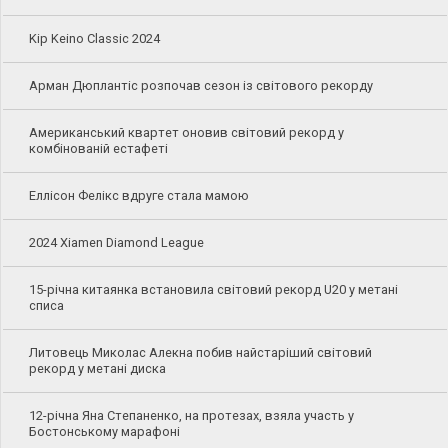
Kip Keino Classic 2024
Арман Дюплантіс розпочав сезон із світового рекорду
Американський квартет оновив світовий рекорд у
комбінованій естафеті
Еллісон Фелікс вдруге стала мамою
2024 Xiamen Diamond League
15-річна китаянка встановила світовий рекорд U20 у метані
списа
Литовець Миколас Алекна побив найстаріший світовий
рекорд у метані диска
12-річна Яна Степаненко, на протезах, взяла участь у
Бостонському марафоні