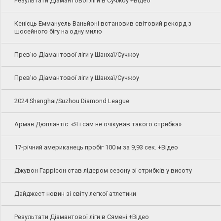
Результати Діамантової ліги в Сучжоу +Відео
Кенієць Еммануель Ваньйоні встановив світовий рекорд з
шосейного бігу на одну милю
Прев'ю Діамантової ліги у Шанхаї/Сучжоу
Прев'ю Діамантової ліги у Шанхаї/Сучжоу
2024 Shanghai/Suzhou Diamond League
Арман Дюплантіс: «Я і сам не очікував такого стрибка»
17-річний американець пробіг 100 м за 9,93 сек. +Відео
Джувон Гаррісон став лідером сезону зі стрибків у висоту
Дайджест новин зі світу легкої атлетики
Результати Діамантової ліги в Сямені +Відео