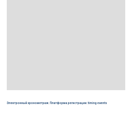
Электронный хронометраж
,
Платформа регистрации
,
timing events