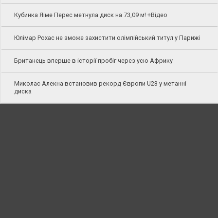
Кубинка Яіме Перес метнула диск на 73,09 м! +Відео
Юлімар Рохас не зможе захистити олімпійський титул у Парижі
Британець вперше в історії пробіг через усю Африку
Миколас Алекна встановив рекорд Європи U23 у метанні
диска