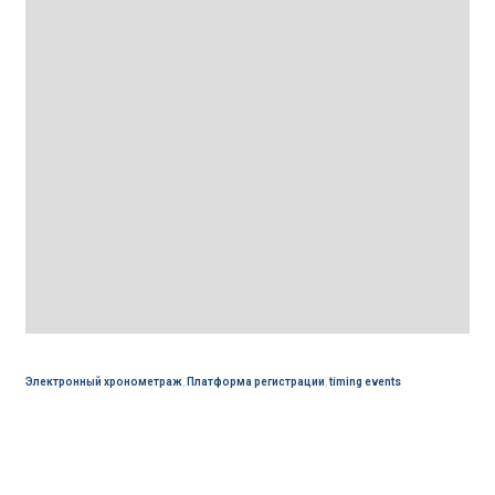
Электронный хронометраж
,
Платформа регистрации
,
timing events