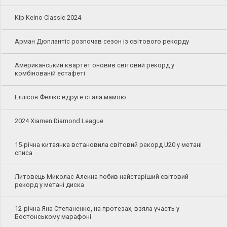
Kip Keino Classic 2024
Арман Дюплантіс розпочав сезон із світового рекорду
Американський квартет оновив світовий рекорд у
комбінованій естафеті
Еллісон Фелікс вдруге стала мамою
2024 Xiamen Diamond League
15-річна китаянка встановила світовий рекорд U20 у метані
списа
Литовець Миколас Алекна побив найстаріший світовий
рекорд у метані диска
12-річна Яна Степаненко, на протезах, взяла участь у
Бостонському марафоні