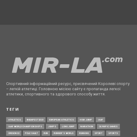
Спортивний інформаційний ресурс, присвячений Королеві спорту
– легкій атлетиці. Головною місією сайту є пропаганда легкої
атлетики, спортивного та здорового способу життя.
ТЕГИ
ATHLETICS
BUDAPEST2023
EUROPEAN ATHLETICS
HIGH JUMP
IAAF
IAAF WORLD CHAMPIONSHIPS
JUMPS
LONG JUMP
MARATHON
OLYMPIC GAMES
OREGON22
POLE VAULT
RUN
RUNNER’S WORLD
RUNNING
SPORT
SPORTS