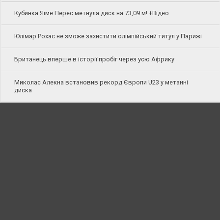
Кубинка Яіме Перес метнула диск на 73,09 м! +Відео
Юлімар Рохас не зможе захистити олімпійський титул у Парижі
Британець вперше в історії пробіг через усю Африку
Миколас Алекна встановив рекорд Європи U23 у метанні
диска