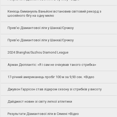
Кенієць Еммануель Ваньйоні встановив світовий рекорд з
шосейного бігу на одну милю
Прев'ю Діамантової ліги у Шанхаї/Сучжоу
Прев'ю Діамантової ліги у Шанхаї/Сучжоу
2024 Shanghai/Suzhou Diamond League
Арман Дюплантіс: «Я і сам не очікував такого стрибка»
17-річний американець пробіг 100 м за 9,93 сек. +Відео
Джувон Гаррісон став лідером сезону зі стрибків у висоту
Дайджест новин зі світу легкої атлетики
Результати Діамантової ліги в Сямені +Відео