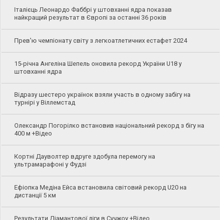
Італієць Леонардо Фаббрі у штовханні ядра показав
найкращий результат в Європі за останні 36 років
Прев'ю чемпіонату світу з легкоатлетичних естафет 2024
15-річна Ангеліна Шепель оновила рекорд України U18 у
штовханні ядра
Відразу шестеро українок взяли участь в одному забігу на
турнірі у Віллемстад
Олександр Погорілко встановив національний рекорд з бігу на
400 м +Відео
Кортні Дауволтер вдруге здобула перемогу на
ультрамарафоні у Фудзі
Ефіопка Медіна Ейса встановила світовий рекорд U20 на
дистанції 5 км
Результати Діамантової ліги в Сучжоу +Відео