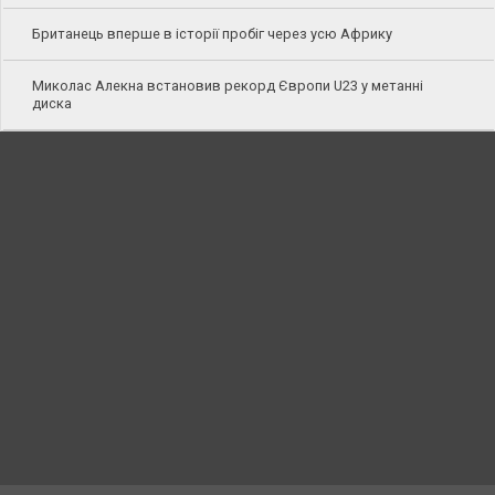
Британець вперше в історії пробіг через усю Африку
Миколас Алекна встановив рекорд Європи U23 у метанні
диска