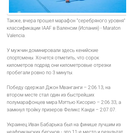
Также, вчера прошел марафон "серебряного уровня"
классификации IAAF в Валенсии (Испания) - Maraton
Valеncia.
У мужчин доминировали здесь кенийские
спортсмены. Хочется отметить, что сорок
километров подряд они километровые отрезки
пробегали ровно по 3 минуты.
Победу одержал Джон Мванганги – 2:06.13, на
втором месте стал один из быстрейших
полумарафонцев мира Мэттью Кисорио – 2:06.33, а
замкнул тройку призеров Феликс Канди – 2:07.07.
Украинец Иван Бабарыка был на финише лучшим из
неафриканских бегунов - это 11-е место и результат