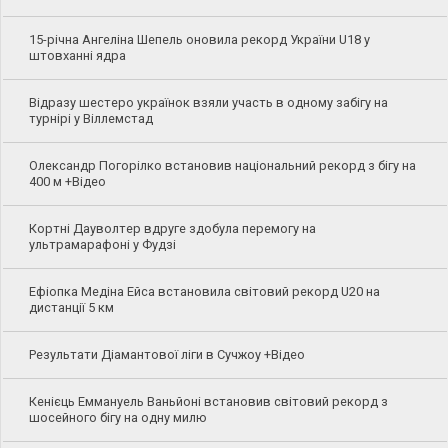
15-річна Ангеліна Шепель оновила рекорд України U18 у
штовханні ядра
Відразу шестеро українок взяли участь в одному забігу на
турнірі у Віллемстад
Олександр Погорілко встановив національний рекорд з бігу на
400 м +Відео
Кортні Дауволтер вдруге здобула перемогу на
ультрамарафоні у Фудзі
Ефіопка Медіна Ейса встановила світовий рекорд U20 на
дистанції 5 км
Результати Діамантової ліги в Сучжоу +Відео
Кенієць Еммануель Ваньйоні встановив світовий рекорд з
шосейного бігу на одну милю