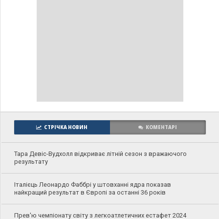
СТРІЧКА НОВИН
КОМЕНТАРІ
Тара Девіс-Вудхолл відкриває літній сезон з вражаючого
результату
Італієць Леонардо Фаббрі у штовханні ядра показав
найкращий результат в Європі за останні 36 років
Прев'ю чемпіонату світу з легкоатлетичних естафет 2024