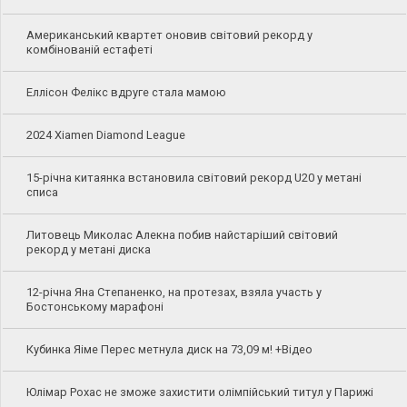
Американський квартет оновив світовий рекорд у
комбінованій естафеті
Еллісон Фелікс вдруге стала мамою
2024 Xiamen Diamond League
15-річна китаянка встановила світовий рекорд U20 у метані
списа
Литовець Миколас Алекна побив найстаріший світовий
рекорд у метані диска
12-річна Яна Степаненко, на протезах, взяла участь у
Бостонському марафоні
Кубинка Яіме Перес метнула диск на 73,09 м! +Відео
Юлімар Рохас не зможе захистити олімпійський титул у Парижі