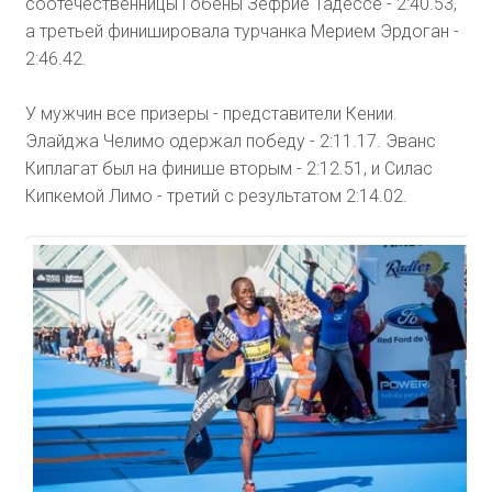
соотечественницы Гобены Зефрие Тадессе - 2:40.53,
а третьей финишировала турчанка Мерием Эрдоган -
2:46.42.
У мужчин все призеры - представители Кении.
Элайджа Челимо одержал победу - 2:11.17. Эванс
Киплагат был на финише вторым - 2:12.51, и Силас
Кипкемой Лимо - третий с результатом 2:14.02.