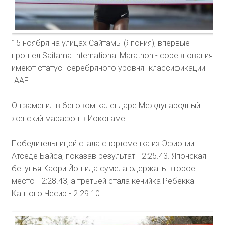
15 ноября на улицах Сайтамы (Япония), впервые
прошел Saitama International Marathon - соревнования
имеют статус "серебряного уровня" классификации
IAAF.
Он заменил в беговом календаре Международный
женский марафон в Иокогаме.
Победительницей стала спортсменка из Эфиопии
Атседе Байса, показав результат - 2:25.43. Японская
бегунья Каори Йошида сумела одержать второе
место - 2:28.43, а третьей стала кенийка Ребекка
Кангого Чесир - 2.29.10.