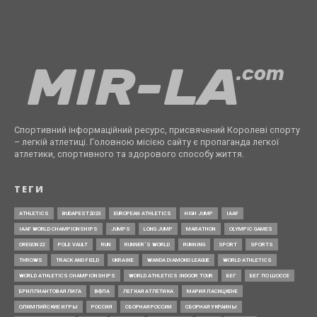
Спортивний інформаційний ресурс, присвячений Королеві спорту
– легкій атлетиці. Головною місією сайту є пропаганда легкої
атлетики, спортивного та здорового способу життя.
ТЕГИ
ATHLETICS
BUDAPEST2023
EUROPEAN ATHLETICS
HIGH JUMP
IAAF
IAAF WORLD CHAMPIONSHIPS
JUMPS
LONG JUMP
MARATHON
OLYMPIC GAMES
OREGON22
POLE VAULT
RUN
RUNNER’S WORLD
RUNNING
SPORT
SPORTS
THROWS
TRACK AND FIELD
UKRAINE
WANDA DIAMOND LEAGUE
WORLD ATHLETICS
WORLD ATHLETICS CHAMPIONSHIPS
WORLD ATHLETICS INDOOR TOUR
БЕГ
БЕГ ПО ШОССЕ
БРИЛЛИАНТОВАЯ ЛИГА
ВФЛА
ЛЕГКАЯ АТЛЕТИКА
МАРИЯ ЛАСИЦКЕНЕ
ОЛИМПИЙСКИЕ ИГРЫ
РОССИЯ
СБОРНАЯ РОССИИ
СБОРНАЯ УКРАИНЫ