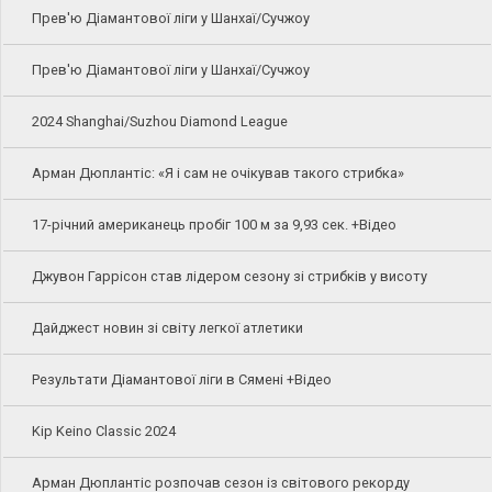
Прев'ю Діамантової ліги у Шанхаї/Сучжоу
Прев'ю Діамантової ліги у Шанхаї/Сучжоу
2024 Shanghai/Suzhou Diamond League
Арман Дюплантіс: «Я і сам не очікував такого стрибка»
17-річний американець пробіг 100 м за 9,93 сек. +Відео
Джувон Гаррісон став лідером сезону зі стрибків у висоту
Дайджест новин зі світу легкої атлетики
Результати Діамантової ліги в Сямені +Відео
Kip Keino Classic 2024
Арман Дюплантіс розпочав сезон із світового рекорду