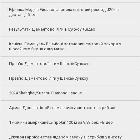
Ефіопка Медіна Ейса встановила світовий рекорд U20 на
дистанції 5 км
Результати Діамантової ліги в Сучжоу +Відео
Кенієць Еммануель Ваньйоні встановив світовий рекорд з
шосейного бігу на одну милю
Прев'ю Діамантової ліги у Шанхаї/Сучжоу
Прев'ю Діамантової ліги у Шанхаї/Сучжоу
2024 Shanghai/Suzhou Diamond League
Арман Дюплантіс: «Я і сам не очікував такого стрибка»
17-річний американець пробіг 100 м за 9,93 сек. +Відео
Джувон Гаррісон став лідером сезону зі стрибків у висоту