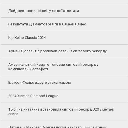
Дайджест новин зі світу легкої атлетики
Результати Діамантової ліги в Сямені +Відео
Kip Keino Classic 2024
Арман Дюплантіс розпочав сезон із світового рекорду
Американський квартет оновив світовий рекорд у
комбінованій естафеті
Еллісон Фелікс вдруге стала мамою
2024 Xiamen Diamond League
15-річна китаянка встановила світовий рекорд U20 у метані
списа
Литовець Миколас Алекна побив найстаріший світовий