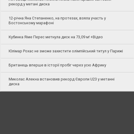
рекорд у метані диска
12-річна Яна Степаненко, на протезах, взяла участь у
Бостонському марафоні
Кубинка Яіме Перес метнула диск на 73,09 м! +Відео
Юлімар Рохас не зможе захистити олімпійський титул у Парижі
Британець вперше в історії пробіг через усю Африку
Миколас Алекна встановив рекорд Європи U23 у метанні
диска