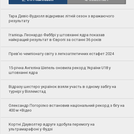
Тара Девіс-Вудхолл відкриває літній сезон з вражаючого
результату
Італієць Леонардо Фаббрі у штовханні ядра показав
найкращий результат в Європі за останні 36 років
Прев'ю чемпіонату світу з легкоатлетичних естафет 2024
15-річна Ангеліна Шепель оновила рекорд України U18 у
штовханні ядра
Відразу шестеро українок взяли участь в одному забігу на
турнірі у Віллемстад
Олександр Погорілко встановив національний рекорд з бігу на
400 м +Відео
Кортні Дауволтер вдруге здобула перемогу на
ультрамарафоні у Фудзі