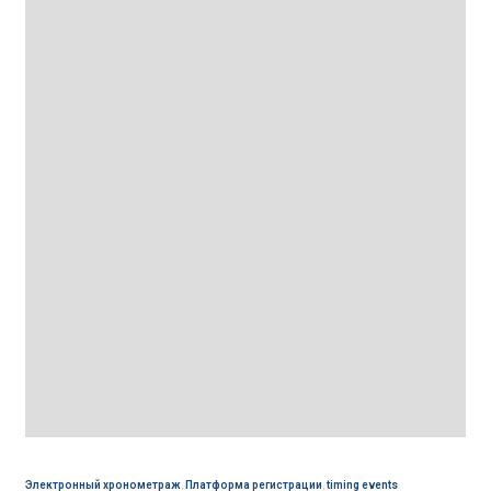
Электронный хронометраж
,
Платформа регистрации
,
timing events