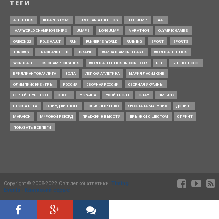
ТЕГИ
ATHLETICS
BUDAPEST2023
EUROPEAN ATHLETICS
HIGH JUMP
IAAF
IAAF WORLD CHAMPIONSHIPS
JUMPS
LONG JUMP
MARATHON
OLYMPIC GAMES
OREGON22
POLE VAULT
RUN
RUNNER’S WORLD
RUNNING
SPORT
SPORTS
THROWS
TRACK AND FIELD
UKRAINE
WANDA DIAMOND LEAGUE
WORLD ATHLETICS
WORLD ATHLETICS CHAMPIONSHIPS
WORLD ATHLETICS INDOOR TOUR
БЕГ
БЕГ ПО ШОССЕ
БРИЛЛИАНТОВАЯ ЛИГА
ВФЛА
ЛЕГКАЯ АТЛЕТИКА
МАРИЯ ЛАСИЦКЕНЕ
ОЛИМПИЙСКИЕ ИГРЫ
РОССИЯ
СБОРНАЯ РОССИИ
СБОРНАЯ УКРАИНЫ
СЕРГЕЙ ШУБЕНКОВ
СПОРТ
УКРАИНА
УСЭЙН БОЛТ
ФЛАУ
ЧМ-2017
ШКОЛА БЕГА
ЭЛИУД КИПЧОГЕ
ЮЛИЯ ЛЕВЧЕНКО
ЯРОСЛАВА МАГУЧИХ
ДОПИНГ
МАРАФОН
МИРОВОЙ РЕКОРД
ПРЫЖКИ В ВЫСОТУ
ПРЫЖКИ С ШЕСТОМ
СПРИНТ
ПОКАЗАТЬ ВСЕ ТЕГИ
Copyright © 2008-2022 Світ легкої атлетики.
Timing
Events - Квитковий сервіс