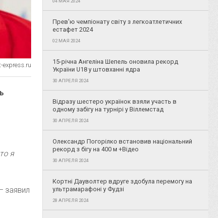
04 МАЯ 2024
Прев'ю чемпіонату світу з легкоатлетичних
естафет 2024
02 МАЯ 2024
15-річна Ангеліна Шепель оновила рекорд
-express.ru
України U18 у штовханні ядра
30 АПРЕЛЯ 2024
ь
Відразу шестеро українок взяли участь в
одному забігу на турнірі у Віллемстад
30 АПРЕЛЯ 2024
Олександр Погорілко встановив національний
рекорд з бігу на 400 м +Відео
то я
30 АПРЕЛЯ 2024
Кортні Дауволтер вдруге здобула перемогу на
– заявил
ультрамарафоні у Фудзі
28 АПРЕЛЯ 2024