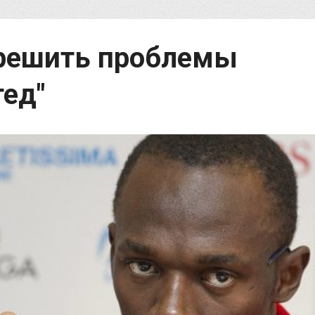
 решить проблемы
ед"