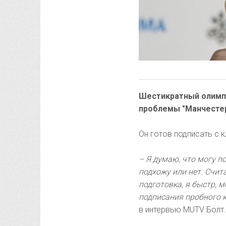
Шестикратный олимпи
проблемы "Манчесте
Он готов подписать с 
– Я думаю, что могу п
подхожу или нет. Счит
подготовка, я быстр, 
подписания пробного к
в интервью MUTV Болт