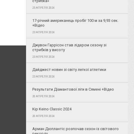
стрибка»
25 АПРЕЛЯ 2024
17-річний американець пробіг 100 м за 9,93 сек.
+Відео
23 АПРЕЛЯ 2024
Джувон Гаррісон став лідером сезону зі
стрибків у висоту
23 АПРЕЛЯ 2024
Дайджест новин зі світу легкої атлетики
23 АПРЕЛЯ 2024
Результати Діамантової ліги в Сямені +Відео
20 АПРЕЛЯ 2024
Kip Keino Classic 2024
20 АПРЕЛЯ 2024
Арман Дюплантіс розпочав сезон із світового
рекорду