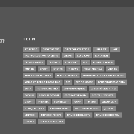
ТЕГИ
ATHLETICS
BUDAPEST2023
EUROPEAN ATHLETICS
HIGH JUMP
IAAF
IAAF WORLD CHAMPIONSHIPS
JUMPS
LONG JUMP
MARATHON
OLYMPIC GAMES
OREGON22
POLE VAULT
RUN
RUNNER’S WORLD
RUNNING
SPORT
SPORTS
THROWS
TRACK AND FIELD
UKRAINE
WANDA DIAMOND LEAGUE
WORLD ATHLETICS
WORLD ATHLETICS CHAMPIONSHIPS
WORLD ATHLETICS INDOOR TOUR
БЕГ
БЕГ ПО ШОССЕ
БРИЛЛИАНТОВАЯ ЛИГА
ВФЛА
ЛЕГКАЯ АТЛЕТИКА
МАРИЯ ЛАСИЦКЕНЕ
ОЛИМПИЙСКИЕ ИГРЫ
РОССИЯ
СБОРНАЯ РОССИИ
СБОРНАЯ УКРАИНЫ
СЕРГЕЙ ШУБЕНКОВ
СПОРТ
УКРАИНА
УСЭЙН БОЛТ
ФЛАУ
ЧМ-2017
ШКОЛА БЕГА
ЭЛИУД КИПЧОГЕ
ЮЛИЯ ЛЕВЧЕНКО
ЯРОСЛАВА МАГУЧИХ
ДОПИНГ
МАРАФОН
МИРОВОЙ РЕКОРД
ПРЫЖКИ В ВЫСОТУ
ПРЫЖКИ С ШЕСТОМ
СПРИНТ
ПОКАЗАТЬ ВСЕ ТЕГИ