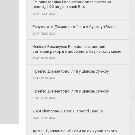
Ефіопка Медіна Ейса встановила світовий
рекорд U20 на дистанції 5 км
28 АПРЕЛЯ 2024
Результати Діамантової ліги в Сучжоу +Відео
27 АПРЕЛЯ 2024
Кенієць Еммануель Ваньйоні встановив
світовий рекорд з шосейного бігу на одну милю
27 АПРЕЛЯ 2024
Прев'ю Діамантової ліги у Шанхаї/Сучжоу
27 АПРЕЛЯ 2024
Прев'ю Діамантової ліги у Шанхаї/Сучжоу
27 АПРЕЛЯ 2024
2024 Shanghai/Suzhou Diamond League
26 АПРЕЛЯ 2024
Арман Дюплантіс: «Я і сам не очікував такого