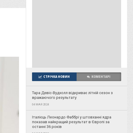
СТРІЧКА НОВИН
КОМЕНТАРІ
Тара Девіс-Вудхолл відкриває літній сезон з
вражаючого результату
04 МАЯ 2024
Італієць Леонардо Фаббрі у штовханні ядра
показав найкращий результат в Європі за
останні 36 років