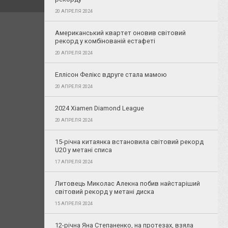
20 АПРЕЛЯ 2024
Американський квартет оновив світовий
рекорд у комбінованій естафеті
20 АПРЕЛЯ 2024
Еллісон Фелікс вдруге стала мамою
20 АПРЕЛЯ 2024
2024 Xiamen Diamond League
20 АПРЕЛЯ 2024
15-річна китаянка встановила світовий рекорд
U20 у метані списа
17 АПРЕЛЯ 2024
Литовець Миколас Алекна побив найстаріший
світовий рекорд у метані диска
15 АПРЕЛЯ 2024
12-річна Яна Степаненко, на протезах, взяла