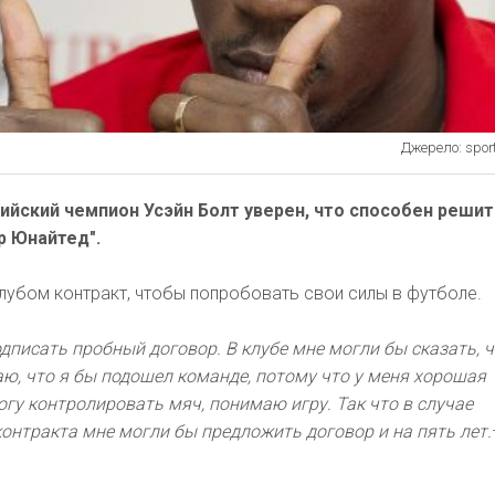
Джерело: sport
йский чемпион Усэйн Болт уверен, что способен решит
р Юнайтед".
клубом контракт, чтобы попробовать свои силы в футболе.
одписать пробный договор. В клубе мне могли бы сказать, ч
аю, что я бы подошел команде, потому что у меня хорошая
могу контролировать мяч, понимаю игру. Так что в случае
онтракта мне могли бы предложить договор и на пять лет.
.