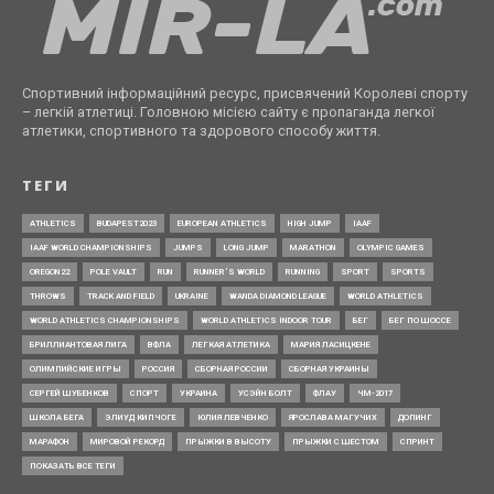
Спортивний інформаційний ресурс, присвячений Королеві спорту
– легкій атлетиці. Головною місією сайту є пропаганда легкої
атлетики, спортивного та здорового способу життя.
ТЕГИ
ATHLETICS
BUDAPEST2023
EUROPEAN ATHLETICS
HIGH JUMP
IAAF
IAAF WORLD CHAMPIONSHIPS
JUMPS
LONG JUMP
MARATHON
OLYMPIC GAMES
OREGON22
POLE VAULT
RUN
RUNNER’S WORLD
RUNNING
SPORT
SPORTS
THROWS
TRACK AND FIELD
UKRAINE
WANDA DIAMOND LEAGUE
WORLD ATHLETICS
WORLD ATHLETICS CHAMPIONSHIPS
WORLD ATHLETICS INDOOR TOUR
БЕГ
БЕГ ПО ШОССЕ
БРИЛЛИАНТОВАЯ ЛИГА
ВФЛА
ЛЕГКАЯ АТЛЕТИКА
МАРИЯ ЛАСИЦКЕНЕ
ОЛИМПИЙСКИЕ ИГРЫ
РОССИЯ
СБОРНАЯ РОССИИ
СБОРНАЯ УКРАИНЫ
СЕРГЕЙ ШУБЕНКОВ
СПОРТ
УКРАИНА
УСЭЙН БОЛТ
ФЛАУ
ЧМ-2017
ШКОЛА БЕГА
ЭЛИУД КИПЧОГЕ
ЮЛИЯ ЛЕВЧЕНКО
ЯРОСЛАВА МАГУЧИХ
ДОПИНГ
МАРАФОН
МИРОВОЙ РЕКОРД
ПРЫЖКИ В ВЫСОТУ
ПРЫЖКИ С ШЕСТОМ
СПРИНТ
ПОКАЗАТЬ ВСЕ ТЕГИ