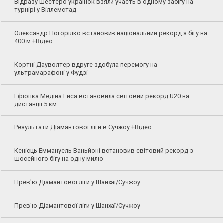
Відразу шестеро українок взяли участь в одному забігу на
турнірі у Віллемстад
Олександр Погорілко встановив національний рекорд з бігу на
400 м +Відео
Кортні Дауволтер вдруге здобула перемогу на
ультрамарафоні у Фудзі
Ефіопка Медіна Ейса встановила світовий рекорд U20 на
дистанції 5 км
Результати Діамантової ліги в Сучжоу +Відео
Кенієць Еммануель Ваньйоні встановив світовий рекорд з
шосейного бігу на одну милю
Прев'ю Діамантової ліги у Шанхаї/Сучжоу
Прев'ю Діамантової ліги у Шанхаї/Сучжоу