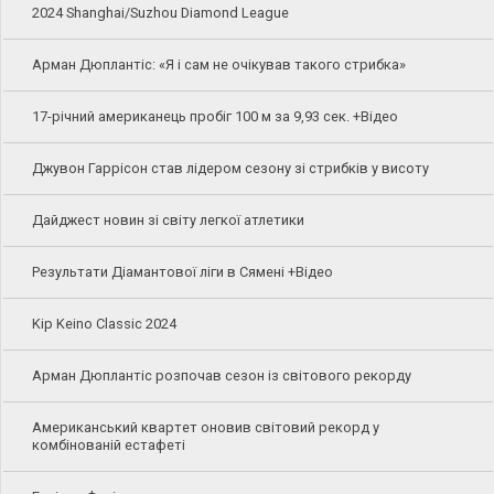
2024 Shanghai/Suzhou Diamond League
Арман Дюплантіс: «Я і сам не очікував такого стрибка»
17-річний американець пробіг 100 м за 9,93 сек. +Відео
Джувон Гаррісон став лідером сезону зі стрибків у висоту
Дайджест новин зі світу легкої атлетики
Результати Діамантової ліги в Сямені +Відео
Kip Keino Classic 2024
Арман Дюплантіс розпочав сезон із світового рекорду
Американський квартет оновив світовий рекорд у
комбінованій естафеті