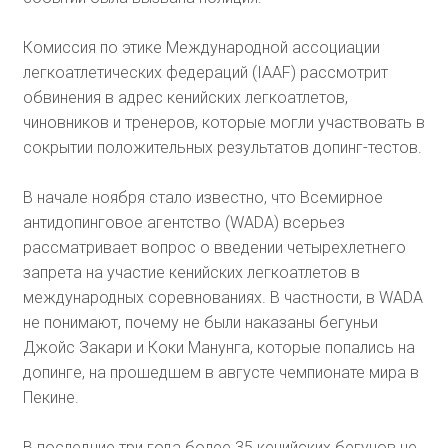
Комиссия по этике Международной ассоциации
легкоатлетических федераций (IAAF) рассмотрит
обвинения в адрес кенийских легкоатлетов,
чиновников и тренеров, которые могли участвовать в
сокрытии положительных результатов допинг-тестов.
В начале ноября стало известно, что Всемирное
антидопинговое агентство (WADA) всерьез
рассматривает вопрос о введении четырехлетнего
запрета на участие кенийских легкоатлетов в
международных соревнованиях. В частности, в WADA
не понимают, почему не были наказаны бегуньи
Джойс Закари и Коки Манунга, которые попались на
допинге, на прошедшем в августе чемпионате мира в
Пекине.
В последние три года более 35 кенийских бегунов не