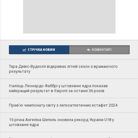
СТРІЧКА НОВИН
КОМЕНТАРІ
Тара Девіс-Вудхолл відкриває літній сезон з вражаючого
результату
Італієць Леонардо Фаббрі у штовханні ядра показав
найкращий результат в Європі за останні 36 років
Прев'ю чемпіонату світу з легкоатлетичних естафет 2024
15-річна Ангеліна Шепель оновила рекорд України U18 у
штовханні ядра