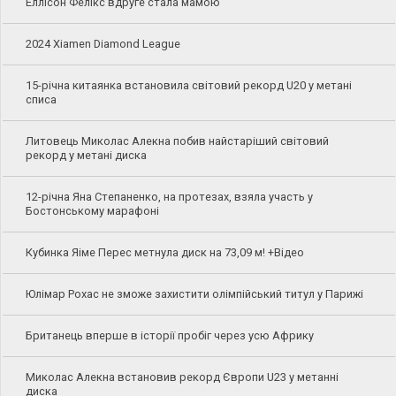
Еллісон Фелікс вдруге стала мамою
2024 Xiamen Diamond League
15-річна китаянка встановила світовий рекорд U20 у метані
списа
Литовець Миколас Алекна побив найстаріший світовий
рекорд у метані диска
12-річна Яна Степаненко, на протезах, взяла участь у
Бостонському марафоні
Кубинка Яіме Перес метнула диск на 73,09 м! +Відео
Юлімар Рохас не зможе захистити олімпійський титул у Парижі
Британець вперше в історії пробіг через усю Африку
Миколас Алекна встановив рекорд Європи U23 у метанні
диска