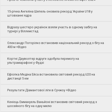
15-річна Ангеліна Шепель оновила рекорд України U18 у
штовханні ядра
Відразу шестеро українок взяли участь в одному забігу на
турнірі у Віллемстад
Олександр Погорілко встановив національний рекорд з бігу на
400 м +Відео
Кортні Дауволтер вдруге здобула перемогу на
ультрамарафоні у Фудзі
Ефіопка Медіна Ейса встановила світовий рекорд U20 на
дистанції 5 км
Результати Діамантової ліги в Сучжоу +Відео
Кенієць Еммануель Ваньйоні встановив світовий рекорд з
шосейного бігу на одну милю