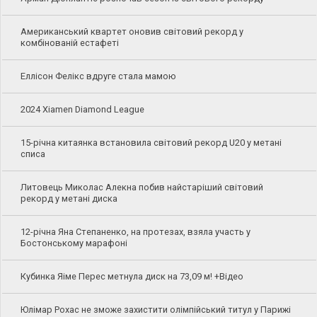
Американський квартет оновив світовий рекорд у
комбінованій естафеті
Еллісон Фелікс вдруге стала мамою
2024 Xiamen Diamond League
15-річна китаянка встановила світовий рекорд U20 у метані
списа
Литовець Миколас Алекна побив найстаріший світовий
рекорд у метані диска
12-річна Яна Степаненко, на протезах, взяла участь у
Бостонському марафоні
Кубинка Яіме Перес метнула диск на 73,09 м! +Відео
Юлімар Рохас не зможе захистити олімпійський титул у Парижі