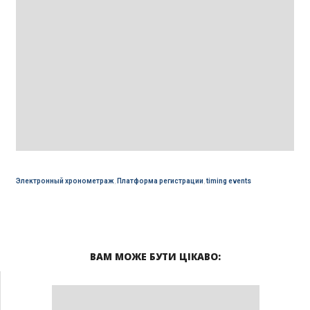
Электронный хронометраж
,
Платформа регистрации
,
timing events
ВАМ МОЖЕ БУТИ ЦІКАВО: