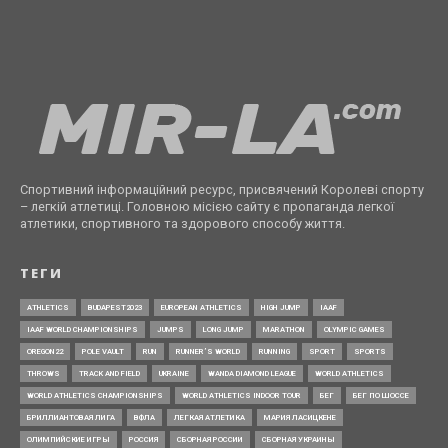
Спортивний інформаційний ресурс, присвячений Королеві спорту
– легкій атлетиці. Головною місією сайту є пропаганда легкої
атлетики, спортивного та здорового способу життя.
ТЕГИ
ATHLETICS
BUDAPEST2023
EUROPEAN ATHLETICS
HIGH JUMP
IAAF
IAAF WORLD CHAMPIONSHIPS
JUMPS
LONG JUMP
MARATHON
OLYMPIC GAMES
OREGON22
POLE VAULT
RUN
RUNNER’S WORLD
RUNNING
SPORT
SPORTS
THROWS
TRACK AND FIELD
UKRAINE
WANDA DIAMOND LEAGUE
WORLD ATHLETICS
WORLD ATHLETICS CHAMPIONSHIPS
WORLD ATHLETICS INDOOR TOUR
БЕГ
БЕГ ПО ШОССЕ
БРИЛЛИАНТОВАЯ ЛИГА
ВФЛА
ЛЕГКАЯ АТЛЕТИКА
МАРИЯ ЛАСИЦКЕНЕ
ОЛИМПИЙСКИЕ ИГРЫ
РОССИЯ
СБОРНАЯ РОССИИ
СБОРНАЯ УКРАИНЫ