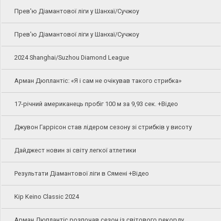
Прев'ю Діамантової ліги у Шанхаї/Сучжоу
Прев'ю Діамантової ліги у Шанхаї/Сучжоу
2024 Shanghai/Suzhou Diamond League
Арман Дюплантіс: «Я і сам не очікував такого стрибка»
17-річний американець пробіг 100 м за 9,93 сек. +Відео
Джувон Гаррісон став лідером сезону зі стрибків у висоту
Дайджест новин зі світу легкої атлетики
Результати Діамантової ліги в Сямені +Відео
Kip Keino Classic 2024
Арман Дюплантіс розпочав сезон із світового рекорду