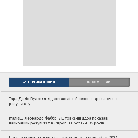
СТРІЧКА НОВИН
КОМЕНТАРІ
Тара Девіс-Вудхолл відкриває літній сезон з вражаючого
результату
Італієць Леонардо Фаббрі у штовханні ядра показав
найкращий результат в Європі за останні 36 років
Прев'ю чемпіонату світу з легкоатлетичних естафет 2024