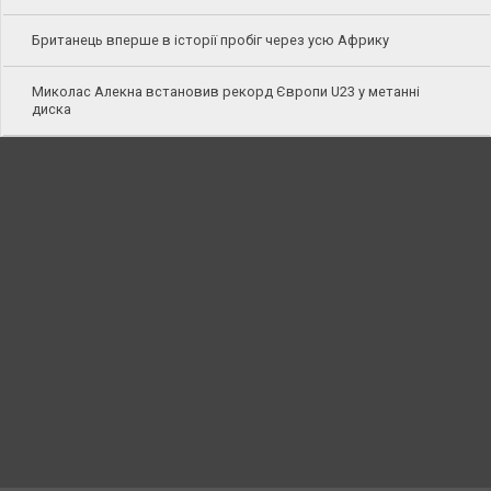
Британець вперше в історії пробіг через усю Африку
Миколас Алекна встановив рекорд Європи U23 у метанні
диска