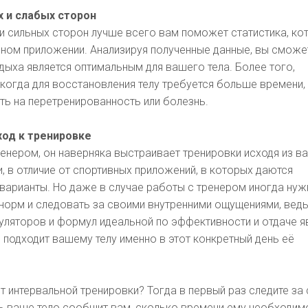
 и слабых сторон
и сильных сторон лучше всего вам поможет статистика, ко
вном приложении. Анализируя полученные данные, вы сможе
тдыха является оптимальным для вашего тела. Более того,
 когда для восстановления телу требуется больше времени,
ть на перетренированность или болезнь.
од к тренировке
ренером, он наверняка выстраивает тренировки исходя из в
, в отличие от спортивных приложений, в которых даются
варианты. Но даже в случае работы с тренером иногда нуж
 норм и следовать за своими внутренними ощущениями, вед
уляторов и формул идеальной по эффективности и отдаче я
я подходит вашему телу именно в этот конкретный день её
т интервальной тренировки? Тогда в первый раз следите за
ть ваше тело сообщит вам, сколько времени ему необходим