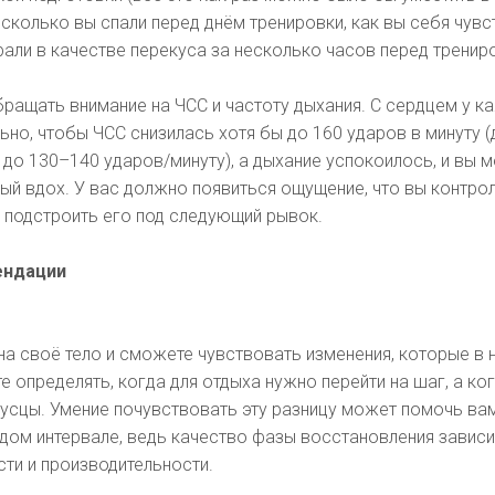
, сколько вы спали перед днём тренировки, как вы себя чувст
рали в качестве перекуса за несколько часов перед тренир
бращать внимание на ЧСС и частоту дыхания. С сердцем у к
ьно, чтобы ЧСС снизилась хотя бы до 160 ударов в минуту (
 до 130–140 ударов/минуту), а дыхание успокоилось, и вы м
ый вдох. У вас должно появиться ощущение, что вы контро
 подстроить его под следующий рывок.
ендации
на своё тело и сможете чувствовать изменения, которые в 
е определять, когда для отдыха нужно перейти на шаг, а ко
русцы. Умение почувствовать эту разницу может помочь ва
ом интервале, ведь качество фазы восстановления зависи
ти и производительности.