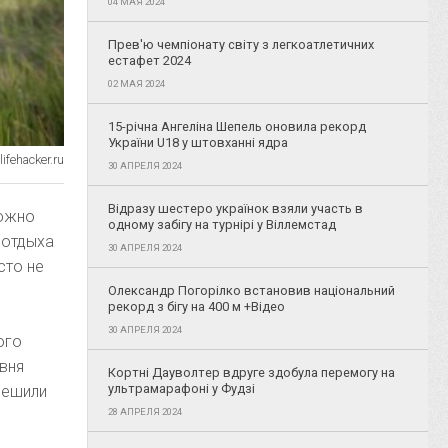
04 МАЯ 2024
Прев'ю чемпіонату світу з легкоатлетичних
естафет 2024
02 МАЯ 2024
15-річна Ангеліна Шепель оновила рекорд
України U18 у штовханні ядра
ifehacker.ru
30 АПРЕЛЯ 2024
Відразу шестеро українок взяли участь в
ожно
одному забігу на турнірі у Віллемстад
 отдыха
30 АПРЕЛЯ 2024
сто не
Олександр Погорілко встановив національний
рекорд з бігу на 400 м +Відео
30 АПРЕЛЯ 2024
ого
овня
Кортні Дауволтер вдруге здобула перемогу на
ультрамарафоні у Фудзі
решили
28 АПРЕЛЯ 2024