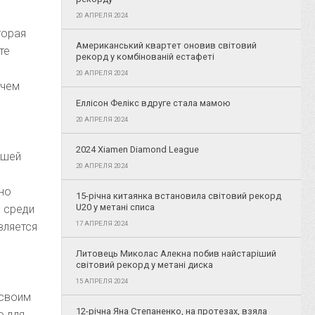
20 АПРЕЛЯ 2024
торая
Американський квартет оновив світовий
те
рекорд у комбінованій естафеті
20 АПРЕЛЯ 2024
 чем
Еллісон Фелікс вдруге стала мамою
20 АПРЕЛЯ 2024
2024 Xiamen Diamond League
ашей
20 АПРЕЛЯ 2024
но
15-річна китаянка встановила світовий рекорд
U20 у метані списа
ь среди
17 АПРЕЛЯ 2024
вляется
Литовець Миколас Алекна побив найстаріший
світовий рекорд у метані диска
15 АПРЕЛЯ 2024
 своим
12-річна Яна Степаненко, на протезах, взяла
о для