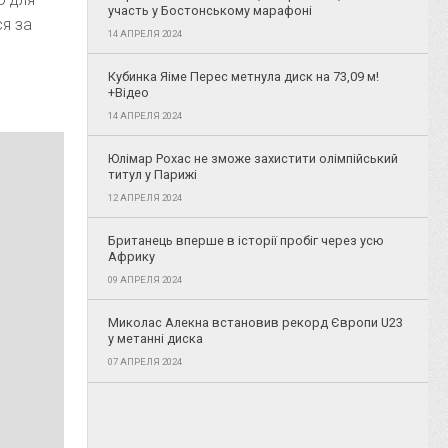
участь у Бостонському марафоні
я за
14 АПРЕЛЯ 2024
Кубинка Яіме Перес метнула диск на 73,09 м!
+Відео
14 АПРЕЛЯ 2024
Юлімар Рохас не зможе захистити олімпійський
титул у Парижі
12 АПРЕЛЯ 2024
Британець вперше в історії пробіг через усю
Африку
09 АПРЕЛЯ 2024
Миколас Алекна встановив рекорд Європи U23
у метанні диска
07 АПРЕЛЯ 2024