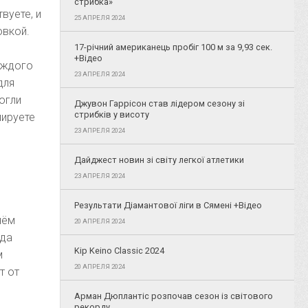
стрибка»
вуете, и
25 АПРЕЛЯ 2024
овкой.
17-річний американець пробіг 100 м за 9,93 сек.
+Відео
аждого
23 АПРЕЛЯ 2024
для
огли
Джувон Гаррісон став лідером сезону зі
стрибків у висоту
лируете
23 АПРЕЛЯ 2024
Дайджест новин зі світу легкої атлетики
23 АПРЕЛЯ 2024
Результати Діамантової ліги в Сямені +Відео
нём
20 АПРЕЛЯ 2024
гда
Kip Keino Classic 2024
м
20 АПРЕЛЯ 2024
т от
Арман Дюплантіс розпочав сезон із світового
рекорду