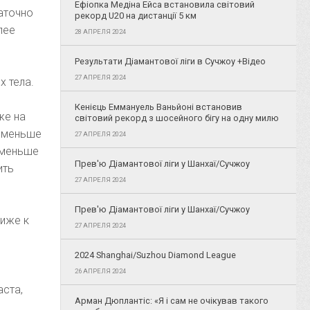
Ефіопка Медіна Ейса встановила світовий
аточно
рекорд U20 на дистанції 5 км
лее
28 АПРЕЛЯ 2024
Результати Діамантової ліги в Сучжоу +Відео
27 АПРЕЛЯ 2024
х тела.
Кенієць Еммануель Ваньйоні встановив
же на
світовий рекорд з шосейного бігу на одну милю
м меньше
27 АПРЕЛЯ 2024
 меньше
Прев'ю Діамантової ліги у Шанхаї/Сучжоу
ить
27 АПРЕЛЯ 2024
Прев'ю Діамантової ліги у Шанхаї/Сучжоу
лиже к
27 АПРЕЛЯ 2024
2024 Shanghai/Suzhou Diamond League
26 АПРЕЛЯ 2024
аста,
Арман Дюплантіс: «Я і сам не очікував такого