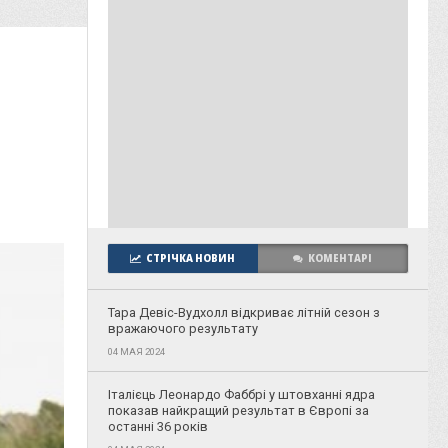
СТРІЧКА НОВИН
КОМЕНТАРІ
Тара Девіс-Вудхолл відкриває літній сезон з
вражаючого результату
04 МАЯ 2024
Італієць Леонардо Фаббрі у штовханні ядра
показав найкращий результат в Європі за
останні 36 років