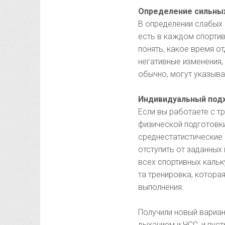
Определение сильных
В определении слабых 
есть в каждом спорти
понять, какое время о
негативные изменения,
обычно, могут указыва
Индивидуальный подх
Если вы работаете с т
физической подготовки
среднестатистические 
отступить от заданных
всех спортивных кальк
та тренировка, котора
выполнения.
Получили новый вариан
дыханием и ЧСС, и пус