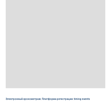
Электронный хронометраж
,
Платформа регистрации
,
timing events