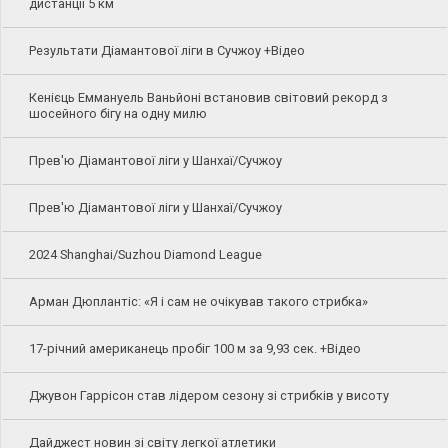
дистанції 5 км
Результати Діамантової ліги в Сучжоу +Відео
Кенієць Еммануель Ваньйоні встановив світовий рекорд з
шосейного бігу на одну милю
Прев'ю Діамантової ліги у Шанхаї/Сучжоу
Прев'ю Діамантової ліги у Шанхаї/Сучжоу
2024 Shanghai/Suzhou Diamond League
Арман Дюплантіс: «Я і сам не очікував такого стрибка»
17-річний американець пробіг 100 м за 9,93 сек. +Відео
Джувон Гаррісон став лідером сезону зі стрибків у висоту
Дайджест новин зі світу легкої атлетики