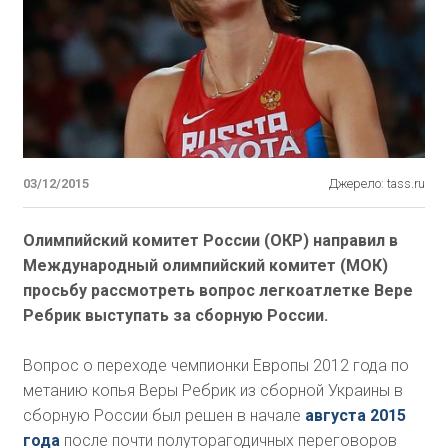
03/12/2015
Джерело: tass.ru
Олимпийский комитет России (ОКР) направил в
Международный олимпийский комитет (МОК)
просьбу рассмотреть вопрос легкоатлетке Вере
Ребрик выступать за сборную России.
Вопрос о переходе чемпионки Европы 2012 года по
метанию копья Веры Ребрик из сборной Украины в
сборную России был решен в начале
августа 2015
года
после почти полуторагодичных переговоров