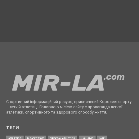
Спортивний інформаційний ресурс, присвячений Королеві спорту
– легкій атлетиці. Головною місією сайту є пропаганда легкої
атлетики, спортивного та здорового способу життя.
ТЕГИ
ATHLETICS
BUDAPEST2023
EUROPEAN ATHLETICS
HIGH JUMP
IAAF