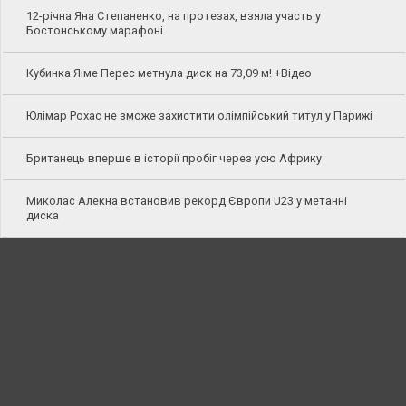
12-річна Яна Степаненко, на протезах, взяла участь у
Бостонському марафоні
Кубинка Яіме Перес метнула диск на 73,09 м! +Відео
Юлімар Рохас не зможе захистити олімпійський титул у Парижі
Британець вперше в історії пробіг через усю Африку
Миколас Алекна встановив рекорд Європи U23 у метанні
диска