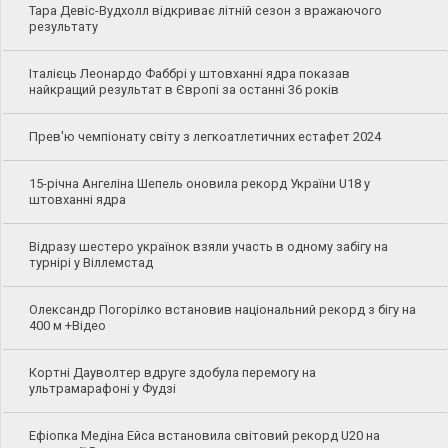
Тара Девіс-Вудхолл відкриває літній сезон з вражаючого
результату
Італієць Леонардо Фаббрі у штовханні ядра показав
найкращий результат в Європі за останні 36 років
Прев'ю чемпіонату світу з легкоатлетичних естафет 2024
15-річна Ангеліна Шепель оновила рекорд України U18 у
штовханні ядра
Відразу шестеро українок взяли участь в одному забігу на
турнірі у Віллемстад
Олександр Погорілко встановив національний рекорд з бігу на
400 м +Відео
Кортні Дауволтер вдруге здобула перемогу на
ультрамарафоні у Фудзі
Ефіопка Медіна Ейса встановила світовий рекорд U20 на