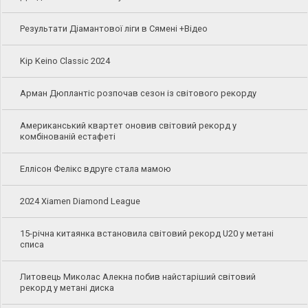
Результати Діамантової ліги в Сямені +Відео
Kip Keino Classic 2024
Арман Дюплантіс розпочав сезон із світового рекорду
Американський квартет оновив світовий рекорд у
комбінованій естафеті
Еллісон Фелікс вдруге стала мамою
2024 Xiamen Diamond League
15-річна китаянка встановила світовий рекорд U20 у метані
списа
Литовець Миколас Алекна побив найстаріший світовий
рекорд у метані диска