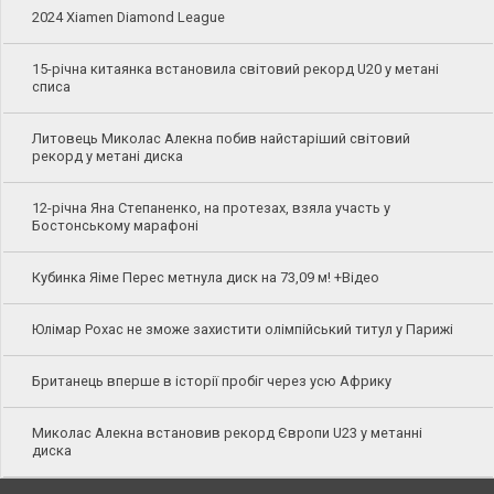
2024 Xiamen Diamond League
15-річна китаянка встановила світовий рекорд U20 у метані
списа
Литовець Миколас Алекна побив найстаріший світовий
рекорд у метані диска
12-річна Яна Степаненко, на протезах, взяла участь у
Бостонському марафоні
Кубинка Яіме Перес метнула диск на 73,09 м! +Відео
Юлімар Рохас не зможе захистити олімпійський титул у Парижі
Британець вперше в історії пробіг через усю Африку
Миколас Алекна встановив рекорд Європи U23 у метанні
диска