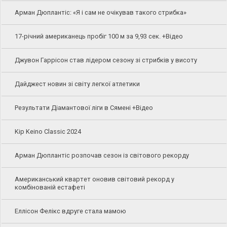
Арман Дюплантіс: «Я і сам не очікував такого стрибка»
17-річний американець пробіг 100 м за 9,93 сек. +Відео
Джувон Гаррісон став лідером сезону зі стрибків у висоту
Дайджест новин зі світу легкої атлетики
Результати Діамантової ліги в Сямені +Відео
Kip Keino Classic 2024
Арман Дюплантіс розпочав сезон із світового рекорду
Американський квартет оновив світовий рекорд у
комбінованій естафеті
Еллісон Фелікс вдруге стала мамою