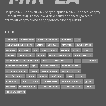
Спортивний інформаційний ресурс, присвячений Королеві спорту
– легкій атлетиці. Головною місією сайту є пропаганда легкої
атлетики, спортивного та здорового способу життя.
ТЕГИ
ATHLETICS
BUDAPEST2023
EUROPEAN ATHLETICS
HIGH JUMP
IAAF
IAAF WORLD CHAMPIONSHIPS
JUMPS
LONG JUMP
MARATHON
OLYMPIC GAMES
OREGON22
POLE VAULT
RUN
RUNNER’S WORLD
RUNNING
SPORT
SPORTS
THROWS
TRACK AND FIELD
UKRAINE
WANDA DIAMOND LEAGUE
WORLD ATHLETICS
WORLD ATHLETICS CHAMPIONSHIPS
WORLD ATHLETICS INDOOR TOUR
БЕГ
БЕГ ПО ШОССЕ
БРИЛЛИАНТОВАЯ ЛИГА
ВФЛА
ЛЕГКАЯ АТЛЕТИКА
МАРИЯ ЛАСИЦКЕНЕ
ОЛИМПИЙСКИЕ ИГРЫ
РОССИЯ
СБОРНАЯ РОССИИ
СБОРНАЯ УКРАИНЫ
СЕРГЕЙ ШУБЕНКОВ
СПОРТ
УКРАИНА
УСЭЙН БОЛТ
ФЛАУ
ЧМ-2017
ШКОЛА БЕГА
ЭЛИУД КИПЧОГЕ
ЮЛИЯ ЛЕВЧЕНКО
ЯРОСЛАВА МАГУЧИХ
ДОПИНГ
МАРАФОН
МИРОВОЙ РЕКОРД
ПРЫЖКИ В ВЫСОТУ
ПРЫЖКИ С ШЕСТОМ
СПРИНТ
ПОКАЗАТЬ ВСЕ ТЕГИ