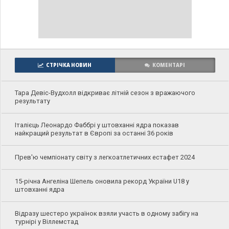
СТРІЧКА НОВИН
КОМЕНТАРІ
Тара Девіс-Вудхолл відкриває літній сезон з вражаючого
результату
Італієць Леонардо Фаббрі у штовханні ядра показав
найкращий результат в Європі за останні 36 років
Прев'ю чемпіонату світу з легкоатлетичних естафет 2024
15-річна Ангеліна Шепель оновила рекорд України U18 у
штовханні ядра
Відразу шестеро українок взяли участь в одному забігу на
турнірі у Віллемстад