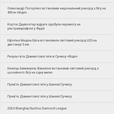
Олександр Погорілко встановив національний рекорд з бігу на
400 м +Відео
Кортні Дауволтер вдруге здобула перемогу на
ультрамарафоні у Фудзі
Ефіопка Медіна Ейса встановила світовий рекорд U20 на
дистанції 5 км
Результати Діамантової ліги в Сучжоу +Відео
Кенієць Еммануель Ваньйоні встановив світовий рекорд з
шосейного бігу на одну милю
Прев'ю Діамантової ліги у Шанхаї/Сучжоу
Прев'ю Діамантової ліги у Шанхаї/Сучжоу
2024 Shanghai/Suzhou Diamond League