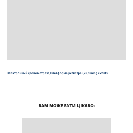
Электронный хронометраж
,
Платформа регистрации
,
timing events
ВАМ МОЖЕ БУТИ ЦІКАВО: