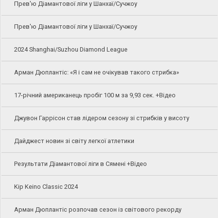
Прев'ю Діамантової ліги у Шанхаї/Сучжоу
Прев'ю Діамантової ліги у Шанхаї/Сучжоу
2024 Shanghai/Suzhou Diamond League
Арман Дюплантіс: «Я і сам не очікував такого стрибка»
17-річний американець пробіг 100 м за 9,93 сек. +Відео
Джувон Гаррісон став лідером сезону зі стрибків у висоту
Дайджест новин зі світу легкої атлетики
Результати Діамантової ліги в Сямені +Відео
Kip Keino Classic 2024
Арман Дюплантіс розпочав сезон із світового рекорду