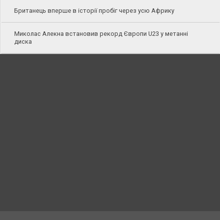
Британець вперше в історії пробіг через усю Африку
Миколас Алекна встановив рекорд Європи U23 у метанні
диска