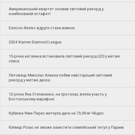
Американський квартет оновив світовий рекорд у
комбінованій естафеті
Еллісон Фелікс вдруге стала мамою
2024 Xiamen Diamond League
15-річна китаянка встановила світовий рекорд U20 у метані
списа
Литовець Миколас Алекна побив найстаріший світовий
рекорд у метані диска
12-річна Яна Степаненко, на протезах, взяла участь у
Бостонському марафоні
Кубинка Яіме Перес метнула диск на 73,09 м! +Відео
Юлімар Рохас не зможе захистити олімпійський титул у Парижі