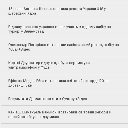
15-річна Ангеліна Шепель оновила рекорд України U18 у
штовханні ядра
Відразу шестеро українок взяли участь в одному забігу на
турнірі у Віллемстад
Олександр Погорілко встановив національний рекорд з бігу на
400 м +Відео
Кортні Дауволтер вдруге здобула перемогу на
ультрамарафоні у Фудзі
Ефіопка Медіна Ейса встановила світовий рекорд U20 на
дистанції 5 км
Результати Діамантової ліги в Сучжоу +Відео
Кенієць Еммануель Ваньйоні встановив світовий рекорд з
шосейного бігу на одну милю