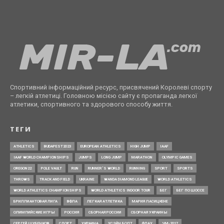
Спортивний інформаційний ресурс, присвячений Королеві спорту
– легкій атлетиці. Головною місією сайту є пропаганда легкої
атлетики, спортивного та здорового способу життя.
ТЕГИ
ATHLETICS
BUDAPEST2023
EUROPEAN ATHLETICS
HIGH JUMP
IAAF
IAAF WORLD CHAMPIONSHIPS
JUMPS
LONG JUMP
MARATHON
OLYMPIC GAMES
OREGON22
POLE VAULT
RUN
RUNNER’S WORLD
RUNNING
SPORT
SPORTS
THROWS
TRACK AND FIELD
UKRAINE
WANDA DIAMOND LEAGUE
WORLD ATHLETICS
WORLD ATHLETICS CHAMPIONSHIPS
WORLD ATHLETICS INDOOR TOUR
БЕГ
БЕГ ПО ШОССЕ
БРИЛЛИАНТОВАЯ ЛИГА
ВФЛА
ЛЕГКАЯ АТЛЕТИКА
МАРИЯ ЛАСИЦКЕНЕ
ОЛИМПИЙСКИЕ ИГРЫ
РОССИЯ
СБОРНАЯ РОССИИ
СБОРНАЯ УКРАИНЫ
СЕРГЕЙ ШУБЕНКОВ
СПОРТ
УКРАИНА
УСЭЙН БОЛТ
ФЛАУ
ЧМ-2017