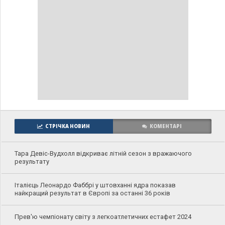
СТРІЧКА НОВИН
КОМЕНТАРІ
Тара Девіс-Вудхолл відкриває літній сезон з вражаючого
результату
Італієць Леонардо Фаббрі у штовханні ядра показав
найкращий результат в Європі за останні 36 років
Прев'ю чемпіонату світу з легкоатлетичних естафет 2024