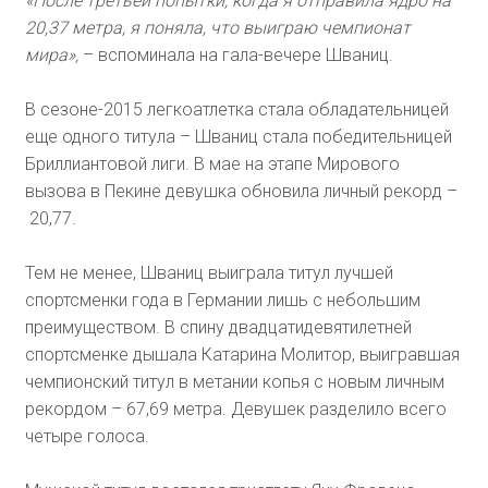
«После третьей попытки, когда я отправила ядро на
20,37 метра, я поняла, что выиграю чемпионат
мира»,
– вспоминала на гала-вечере Шваниц.
В сезоне-2015 легкоатлетка стала обладательницей
еще одного титула – Шваниц стала победительницей
Бриллиантовой лиги. В мае на этапе Мирового
вызова в Пекине девушка обновила личный рекорд –
20,77.
Тем не менее, Шваниц выиграла титул лучшей
спортсменки года в Германии лишь с небольшим
преимуществом. В спину двадцатидевятилетней
спортсменке дышала Катарина Молитор, выигравшая
чемпионский титул в метании копья с новым личным
рекордом – 67,69 метра. Девушек разделило всего
четыре голоса.