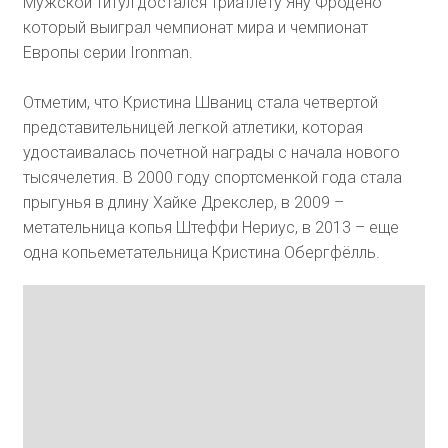
Мужской титул достался триатлету Яну Фродено
который выиграл чемпионат мира и чемпионат
Европы серии Ironman.
Отметим, что Кристина Шваниц стала четвертой
представительницей легкой атлетики, которая
удостаивалась почетной награды с начала нового
тысячелетия. В 2000 году спортсменкой года стала
прыгунья в длину Хайке Дрекслер, в 2009 –
метательница копья Штеффи Нериус, в 2013 – еще
одна копьеметательница Кристина Обергфёлль.