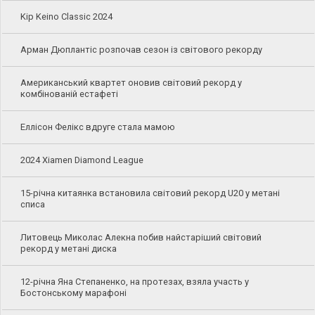
Kip Keino Classic 2024
Арман Дюплантіс розпочав сезон із світового рекорду
Американський квартет оновив світовий рекорд у
комбінованій естафеті
Еллісон Фелікс вдруге стала мамою
2024 Xiamen Diamond League
15-річна китаянка встановила світовий рекорд U20 у метані
списа
Литовець Миколас Алекна побив найстаріший світовий
рекорд у метані диска
12-річна Яна Степаненко, на протезах, взяла участь у
Бостонському марафоні