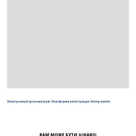
Электронный хронометраж
,
Платформа регистрации
,
timing events
ВАМ МОЖЕ БУТИ ЦІКАВО: