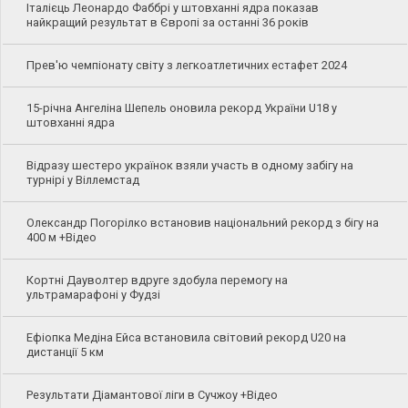
Італієць Леонардо Фаббрі у штовханні ядра показав
найкращий результат в Європі за останні 36 років
Прев'ю чемпіонату світу з легкоатлетичних естафет 2024
15-річна Ангеліна Шепель оновила рекорд України U18 у
штовханні ядра
Відразу шестеро українок взяли участь в одному забігу на
турнірі у Віллемстад
Олександр Погорілко встановив національний рекорд з бігу на
400 м +Відео
Кортні Дауволтер вдруге здобула перемогу на
ультрамарафоні у Фудзі
Ефіопка Медіна Ейса встановила світовий рекорд U20 на
дистанції 5 км
Результати Діамантової ліги в Сучжоу +Відео