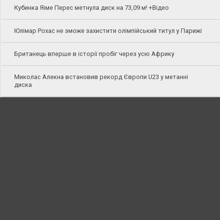
Кубинка Яіме Перес метнула диск на 73,09 м! +Відео
Юлімар Рохас не зможе захистити олімпійський титул у Парижі
Британець вперше в історії пробіг через усю Африку
Миколас Алекна встановив рекорд Європи U23 у метанні
диска