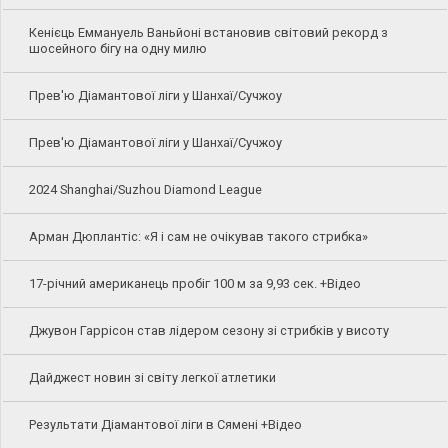
Кенієць Еммануель Ваньйоні встановив світовий рекорд з
шосейного бігу на одну милю
Прев'ю Діамантової ліги у Шанхаї/Сучжоу
Прев'ю Діамантової ліги у Шанхаї/Сучжоу
2024 Shanghai/Suzhou Diamond League
Арман Дюплантіс: «Я і сам не очікував такого стрибка»
17-річний американець пробіг 100 м за 9,93 сек. +Відео
Джувон Гаррісон став лідером сезону зі стрибків у висоту
Дайджест новин зі світу легкої атлетики
Результати Діамантової ліги в Сямені +Відео