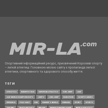
Спортивний інформаційний ресурс, присвячений Королеві спорту
– легкій атлетиці. Головною місією сайту є пропаганда легкої
атлетики, спортивного та здорового способу життя.
ТЕГИ
ATHLETICS
BUDAPEST2023
EUROPEAN ATHLETICS
HIGH JUMP
IAAF
IAAF WORLD CHAMPIONSHIPS
JUMPS
LONG JUMP
MARATHON
OLYMPIC GAMES
OREGON22
POLE VAULT
RUN
RUNNER’S WORLD
RUNNING
SPORT
SPORTS
THROWS
TRACK AND FIELD
UKRAINE
WANDA DIAMOND LEAGUE
WORLD ATHLETICS