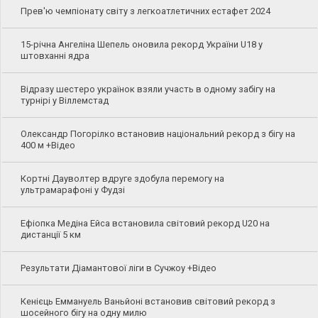
Прев'ю чемпіонату світу з легкоатлетичних естафет 2024
15-річна Ангеліна Шепель оновила рекорд України U18 у
штовханні ядра
Відразу шестеро українок взяли участь в одному забігу на
турнірі у Віллемстад
Олександр Погорілко встановив національний рекорд з бігу на
400 м +Відео
Кортні Дауволтер вдруге здобула перемогу на
ультрамарафоні у Фудзі
Ефіопка Медіна Ейса встановила світовий рекорд U20 на
дистанції 5 км
Результати Діамантової ліги в Сучжоу +Відео
Кенієць Еммануель Ваньйоні встановив світовий рекорд з
шосейного бігу на одну милю