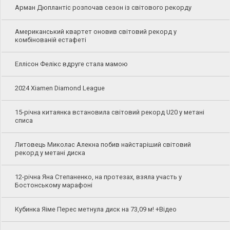
Арман Дюплантіс розпочав сезон із світового рекорду
Американський квартет оновив світовий рекорд у
комбінованій естафеті
Еллісон Фелікс вдруге стала мамою
2024 Xiamen Diamond League
15-річна китаянка встановила світовий рекорд U20 у метані
списа
Литовець Миколас Алекна побив найстаріший світовий
рекорд у метані диска
12-річна Яна Степаненко, на протезах, взяла участь у
Бостонському марафоні
Кубинка Яіме Перес метнула диск на 73,09 м! +Відео