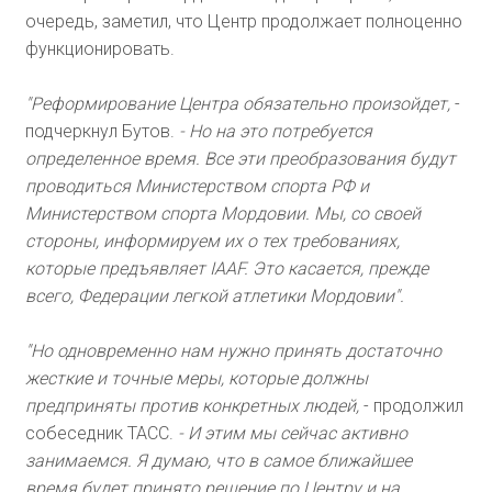
очередь, заметил, что Центр продолжает полноценно
функционировать.
"Реформирование Центра обязательно произойдет,
-
подчеркнул Бутов.
- Но на это потребуется
определенное время. Все эти преобразования будут
проводиться Министерством спорта РФ и
Министерством спорта Мордовии. Мы, со своей
стороны, информируем их о тех требованиях,
которые предъявляет IAAF. Это касается, прежде
всего, Федерации легкой атлетики Мордовии".
"Но одновременно нам нужно принять достаточно
жесткие и точные меры, которые должны
предприняты против конкретных людей,
- продолжил
собеседник ТАСС.
- И этим мы сейчас активно
занимаемся. Я думаю, что в самое ближайшее
время будет принято решение по Центру и на