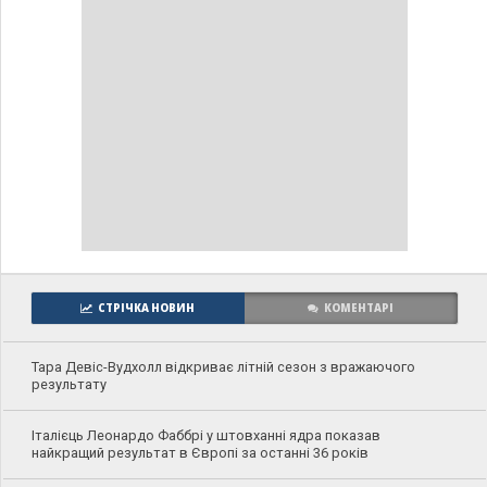
СТРІЧКА НОВИН
КОМЕНТАРІ
Тара Девіс-Вудхолл відкриває літній сезон з вражаючого
результату
Італієць Леонардо Фаббрі у штовханні ядра показав
найкращий результат в Європі за останні 36 років