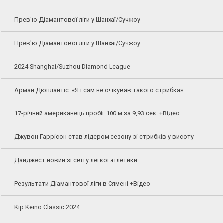
Прев'ю Діамантової ліги у Шанхаї/Сучжоу
Прев'ю Діамантової ліги у Шанхаї/Сучжоу
2024 Shanghai/Suzhou Diamond League
Арман Дюплантіс: «Я і сам не очікував такого стрибка»
17-річний американець пробіг 100 м за 9,93 сек. +Відео
Джувон Гаррісон став лідером сезону зі стрибків у висоту
Дайджест новин зі світу легкої атлетики
Результати Діамантової ліги в Сямені +Відео
Kip Keino Classic 2024