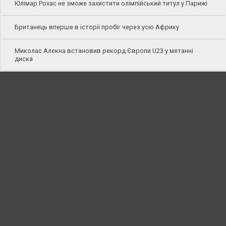
Юлімар Рохас не зможе захистити олімпійський титул у Парижі
Британець вперше в історії пробіг через усю Африку
Миколас Алекна встановив рекорд Європи U23 у метанні
диска