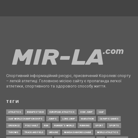
Спортивний інформаційний ресурс, присвячений Королеві спорту
– легкій атлетиці. Головною місією сайту є пропаганда легкої
атлетики, спортивного та здорового способу життя.
ТЕГИ
ATHLETICS
BUDAPEST2023
EUROPEAN ATHLETICS
HIGH JUMP
IAAF
IAAF WORLD CHAMPIONSHIPS
JUMPS
LONG JUMP
MARATHON
OLYMPIC GAMES
OREGON22
POLE VAULT
RUN
RUNNER’S WORLD
RUNNING
SPORT
SPORTS
THROWS
TRACK AND FIELD
UKRAINE
WANDA DIAMOND LEAGUE
WORLD ATHLETICS