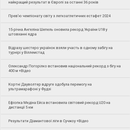
найкращий результат в Європі за останні 36 років
Прев'ю чемпіонату світу з легкоатлетичних естафет 2024
15-річна Ангеліна Шепель оновила рекорд України U18 у
штовханні ядра
Відразу шестеро українок взяли участь в одному забігу на
турнірі у Віллемстад
Олександр Погорілко встановив національний рекорд з бігу на
400 м +Відео
Кортні Дауволтер вдруге здобула перемогу на
ультрамарафоні у Фудзі
Ефіопка Медіна Ейса встановила світовий рекорд U20 на
дистанції 5 км
Результати Діамантової ліги в Сучжоу +Відео