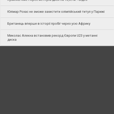
Юлімар Рохас не зможе захистити олімпійський титул у Парижі
Британець вперше в історії пробіг через усю Африку
Миколас Алекна встановив рекорд Європи U23 у метанні
диска