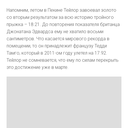
Напомним, летом в Пекине Тейлор завоевал золото
со вторым результатом за всю историю тройного
прыжка – 18.21. До повторения показателя британца
Джонатана Эдвардса ему не хватило восьми
сантиметров. Что касается мирового рекорда в
помещении, то он принадлежит французу Тедди
Тамго, который в 2011-ом году улетел на 17.92.
Тейлор не сомневается, что ему по силам перекрыть
это достижение уже в марте.