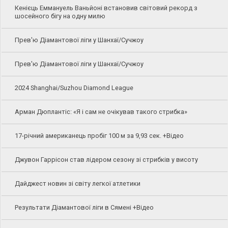
Кенієць Еммануель Ваньйоні встановив світовий рекорд з
шосейного бігу на одну милю
Прев'ю Діамантової ліги у Шанхаї/Сучжоу
Прев'ю Діамантової ліги у Шанхаї/Сучжоу
2024 Shanghai/Suzhou Diamond League
Арман Дюплантіс: «Я і сам не очікував такого стрибка»
17-річний американець пробіг 100 м за 9,93 сек. +Відео
Джувон Гаррісон став лідером сезону зі стрибків у висоту
Дайджест новин зі світу легкої атлетики
Результати Діамантової ліги в Сямені +Відео