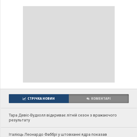
СТРІЧКА НОВИН
КОМЕНТАРІ
Тара Девіс-Вудхолл відкриває літній сезон з вражаючого
результату
Італієць Леонардо Фаббрі у штовханні ядра показав