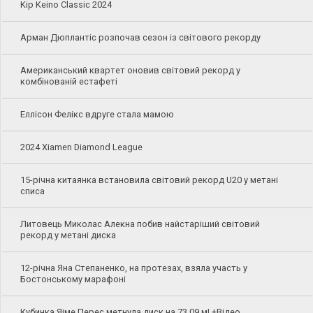
Kip Keino Classic 2024
Арман Дюплантіс розпочав сезон із світового рекорду
Американський квартет оновив світовий рекорд у
комбінованій естафеті
Еллісон Фелікс вдруге стала мамою
2024 Xiamen Diamond League
15-річна китаянка встановила світовий рекорд U20 у метані
списа
Литовець Миколас Алекна побив найстаріший світовий
рекорд у метані диска
12-річна Яна Степаненко, на протезах, взяла участь у
Бостонському марафоні
Кубинка Яіме Перес метнула диск на 73,09 м! +Відео