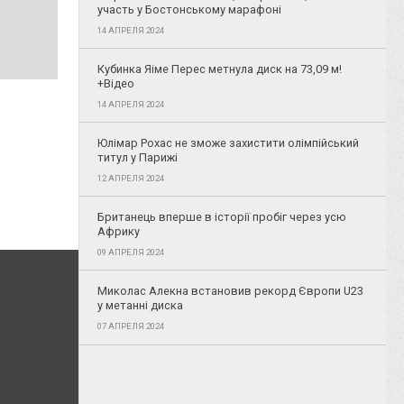
участь у Бостонському марафоні
14 АПРЕЛЯ 2024
Кубинка Яіме Перес метнула диск на 73,09 м!
+Відео
14 АПРЕЛЯ 2024
Юлімар Рохас не зможе захистити олімпійський
титул у Парижі
12 АПРЕЛЯ 2024
Британець вперше в історії пробіг через усю
Африку
09 АПРЕЛЯ 2024
Миколас Алекна встановив рекорд Європи U23
у метанні диска
07 АПРЕЛЯ 2024