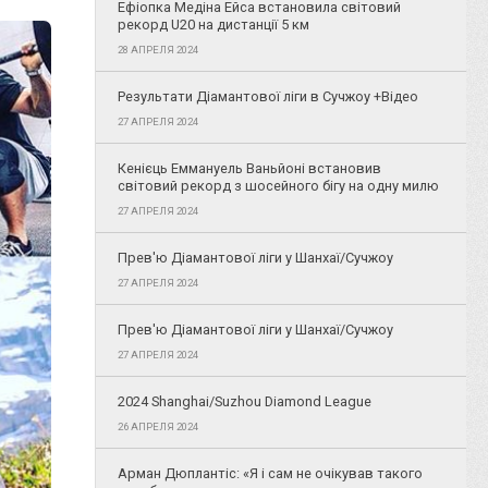
Ефіопка Медіна Ейса встановила світовий
рекорд U20 на дистанції 5 км
28 АПРЕЛЯ 2024
Результати Діамантової ліги в Сучжоу +Відео
27 АПРЕЛЯ 2024
Кенієць Еммануель Ваньйоні встановив
світовий рекорд з шосейного бігу на одну милю
27 АПРЕЛЯ 2024
Прев'ю Діамантової ліги у Шанхаї/Сучжоу
27 АПРЕЛЯ 2024
Прев'ю Діамантової ліги у Шанхаї/Сучжоу
27 АПРЕЛЯ 2024
2024 Shanghai/Suzhou Diamond League
26 АПРЕЛЯ 2024
Арман Дюплантіс: «Я і сам не очікував такого