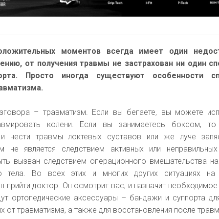
оложительных моментов всегда имеет один недос
ению, от получения травмы не застрахован ни один с
рта. Просто иногда существуют особенности с
авматизма.
азговора – травматизм. Если вы бегаете, вы можете ис
авмировать колени. Если вы занимаетесь боксом, то
 и нести травмы локтевых суставов или же луче запя
м не является следствием активных или неправильных
ыть вызван следствием операционного вмешательства на
о тела. Во всех этих и многих других ситуациях на
прийти доктор. Он осмотрит вас, и назначит необходимое 
ут ортопедические аксессуары – бандажи и суппорта дл
х от травматизма, а также для восстановления после травм