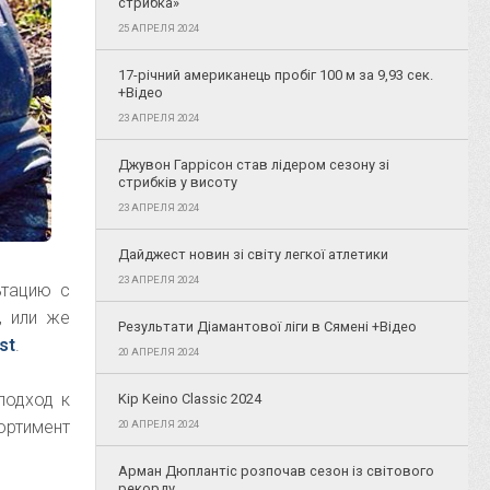
стрибка»
25 АПРЕЛЯ 2024
17-річний американець пробіг 100 м за 9,93 сек.
+Відео
23 АПРЕЛЯ 2024
Джувон Гаррісон став лідером сезону зі
стрибків у висоту
23 АПРЕЛЯ 2024
Дайджест новин зі світу легкої атлетики
23 АПРЕЛЯ 2024
ьтацию с
, или же
Результати Діамантової ліги в Сямені +Відео
st
.
20 АПРЕЛЯ 2024
подход к
Kip Keino Classic 2024
ртимент
20 АПРЕЛЯ 2024
Арман Дюплантіс розпочав сезон із світового
рекорду