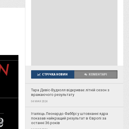
СТРІЧКА НОВИН
КОМЕНТАРІ
Тара Девіс-Вудхолл відкриває літній сезон з
вражаючого результату
04 МАЯ 2024
Італієць Леонардо Фаббрі у штовханні ядра
показав найкращий результат в Європі за
останні 36 років