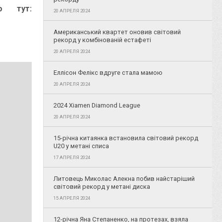
о тут:
20 АПРЕЛЯ 2024
Американський квартет оновив світовий
рекорд у комбінованій естафеті
20 АПРЕЛЯ 2024
Еллісон Фелікс вдруге стала мамою
20 АПРЕЛЯ 2024
2024 Xiamen Diamond League
20 АПРЕЛЯ 2024
15-річна китаянка встановила світовий рекорд
U20 у метані списа
17 АПРЕЛЯ 2024
Литовець Миколас Алекна побив найстаріший
світовий рекорд у метані диска
15 АПРЕЛЯ 2024
12-річна Яна Степаненко, на протезах, взяла