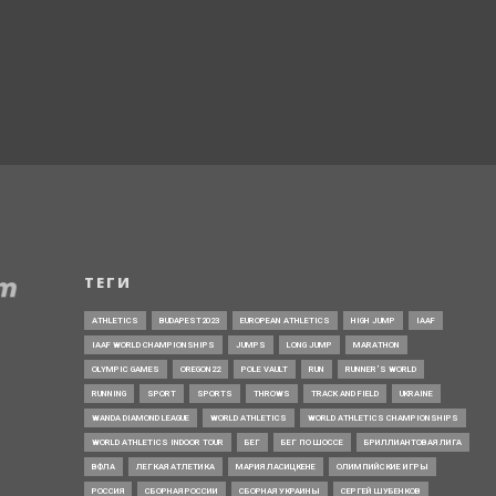
ТЕГИ
ATHLETICS
BUDAPEST2023
EUROPEAN ATHLETICS
HIGH JUMP
IAAF
IAAF WORLD CHAMPIONSHIPS
JUMPS
LONG JUMP
MARATHON
OLYMPIC GAMES
OREGON22
POLE VAULT
RUN
RUNNER’S WORLD
RUNNING
SPORT
SPORTS
THROWS
TRACK AND FIELD
UKRAINE
WANDA DIAMOND LEAGUE
WORLD ATHLETICS
WORLD ATHLETICS CHAMPIONSHIPS
WORLD ATHLETICS INDOOR TOUR
БЕГ
БЕГ ПО ШОССЕ
БРИЛЛИАНТОВАЯ ЛИГА
ВФЛА
ЛЕГКАЯ АТЛЕТИКА
МАРИЯ ЛАСИЦКЕНЕ
ОЛИМПИЙСКИЕ ИГРЫ
РОССИЯ
СБОРНАЯ РОССИИ
СБОРНАЯ УКРАИНЫ
СЕРГЕЙ ШУБЕНКОВ