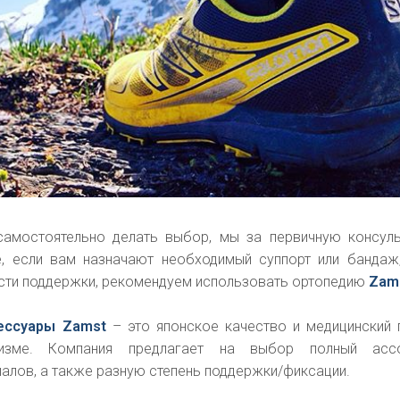
амостоятельно делать выбор, мы за первичную консул
е, если вам назначают необходимый суппорт или бандаж
сти поддержки, рекомендуем использовать ортопедию
Zam
ессуары Zamst
– это японское качество и медицинский 
изме. Компания предлагает на выбор полный ассо
алов, а также разную степень поддержки/фиксации.