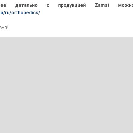
олее детально с продукцией Zamst можн
ua/ru/orthopedics/
вья!