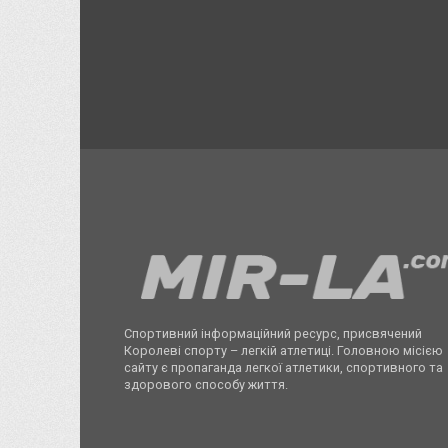
Спортивний інформаційний ресурс, присвячений
Королеві спорту – легкій атлетиці. Головною місією
сайту є пропаганда легкої атлетики, спортивного та
здорового способу життя.