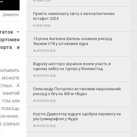
04 МАЯ 2024
Прев'ю чемпіонату світу з легкоатлетичних
Джерело:
естафет 2024
02 МАЯ 2024
таток –
15-річна Ангеліна Шепель оновила рекорд
портсмен
України U18 у штовханні ядра
порта и
30 АПРЕЛЯ 2024
Відразу шестеро українок взяли участь в
одному забігу на турнірі у Віллемстад
пытывать
30 АПРЕЛЯ 2024
 можете
стных. А
Олександр Погорілко встановив національний
 занятий
рекорд з бігу на 400 м +Відео
 том или
30 АПРЕЛЯ 2024
 помощь
Кортні Дауволтер вдруге здобула перемогу на
лечение.
ультрамарафоні у Фудзі
я разных
28 АПРЕЛЯ 2024
.