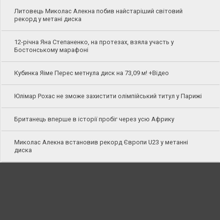
Литовець Миколас Алекна побив найстаріший світовий
рекорд у метані диска
12-річна Яна Степаненко, на протезах, взяла участь у
Бостонському марафоні
Кубинка Яіме Перес метнула диск на 73,09 м! +Відео
Юлімар Рохас не зможе захистити олімпійський титул у Парижі
Британець вперше в історії пробіг через усю Африку
Миколас Алекна встановив рекорд Європи U23 у метанні
диска