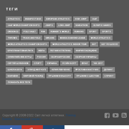
ТЕГИ
ATHLETICS
BUDAPEST2023
EUROPEAN ATHLETICS
HIGH JUMP
IAAF
IAAF WORLD CHAMPIONSHIPS
JUMPS
LONG JUMP
MARATHON
OLYMPIC GAMES
OREGON22
POLE VAULT
RUN
RUNNER’S WORLD
RUNNING
SPORT
SPORTS
THROWS
TRACK AND FIELD
UKRAINE
WANDA DIAMOND LEAGUE
WORLD ATHLETICS
WORLD ATHLETICS CHAMPIONSHIPS
WORLD ATHLETICS INDOOR TOUR
БЕГ
БЕГ ПО ШОССЕ
БРИЛЛИАНТОВАЯ ЛИГА
ВФЛА
ЛЕГКАЯ АТЛЕТИКА
МАРИЯ ЛАСИЦКЕНЕ
ОЛИМПИЙСКИЕ ИГРЫ
РОССИЯ
СБОРНАЯ РОССИИ
СБОРНАЯ УКРАИНЫ
СЕРГЕЙ ШУБЕНКОВ
СПОРТ
УКРАИНА
УСЭЙН БОЛТ
ФЛАУ
ЧМ-2017
ШКОЛА БЕГА
ЭЛИУД КИПЧОГЕ
ЮЛИЯ ЛЕВЧЕНКО
ЯРОСЛАВА МАГУЧИХ
ДОПИНГ
МАРАФОН
МИРОВОЙ РЕКОРД
ПРЫЖКИ В ВЫСОТУ
ПРЫЖКИ С ШЕСТОМ
СПРИНТ
ПОКАЗАТЬ ВСЕ ТЕГИ
Copyright © 2008-2022 Світ легкої атлетики.
Timing
Events - Квитковий сервіс