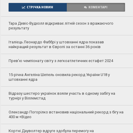
СТРІЧКА НОВИН
КОМЕНТАРІ
Тара Девіс-Вудхолл відкриває літній сезон з вражаючого
результату
Італієць Леонардо Фаббрі у штовханні ядра показав
найкращий результат в Європі за останні 36 років
Прев'ю чемпіонату світу з легкоатлетичних естафет 2024
15-річна Ангеліна Шепель оновила рекорд України U18 у
штовханні ядра
Відразу шестеро українок взяли участь в одному забігу на
турнірі у Віллемстад
Олександр Погорілко встановив національний рекорд з бігу на
400 м +Відео
Кортні Дауволтер вдруге здобула перемогу на