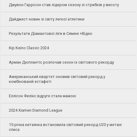
Джувон Гаррісон став лідером сезону зі стрибків у висоту
Дайджест новин зі світу легкої атлетики
Результати Діамантової ліги в Сямені +Відео
Kip Keino Classic 2024
Арман Дюплантіс розпочав сезон із світового рекорду
Американський квартет оновив світовий рекорд у
комбінованій естафеті
Еллісон Фелікс вдруге стала мамою
2024 Xiamen Diamond League
15-річна китаянка встановила світовий рекорд U20 у метані
списа