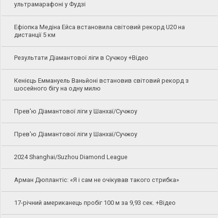
ультрамарафоні у Фудзі
Ефіопка Медіна Ейса встановила світовий рекорд U20 на
дистанції 5 км
Результати Діамантової ліги в Сучжоу +Відео
Кенієць Еммануель Ваньйоні встановив світовий рекорд з
шосейного бігу на одну милю
Прев'ю Діамантової ліги у Шанхаї/Сучжоу
Прев'ю Діамантової ліги у Шанхаї/Сучжоу
2024 Shanghai/Suzhou Diamond League
Арман Дюплантіс: «Я і сам не очікував такого стрибка»
17-річний американець пробіг 100 м за 9,93 сек. +Відео