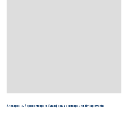
Электронный хронометраж
,
Платформа регистрации
,
timing events