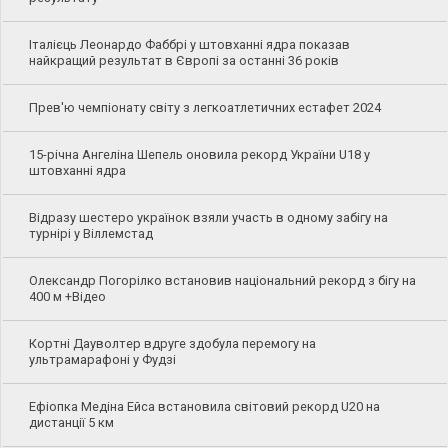
Італієць Леонардо Фаббрі у штовханні ядра показав
найкращий результат в Європі за останні 36 років
Прев'ю чемпіонату світу з легкоатлетичних естафет 2024
15-річна Ангеліна Шепель оновила рекорд України U18 у
штовханні ядра
Відразу шестеро українок взяли участь в одному забігу на
турнірі у Віллемстад
Олександр Погорілко встановив національний рекорд з бігу на
400 м +Відео
Кортні Дауволтер вдруге здобула перемогу на
ультрамарафоні у Фудзі
Ефіопка Медіна Ейса встановила світовий рекорд U20 на
дистанції 5 км