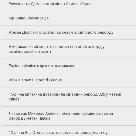
Результати Діамантової ліги в Сямені +Відео
Kip Keino Classic 2024
Арман Дюплантіс розпочав сезон із світового рекорду
Американський квартет оновив світовий рекорд у
комбінованій естафеті
Еллісон Фелікс вдруге стала мамою
2024 Xiamen Diamond League
15-річна китаянка встановила світовий рекорд U20 у метані
списа
Литовець Миколас Алекна побив найстаріший світовий
рекорд у метані диска
12-річна Яна Степаненко, на протезах, взяла участь у