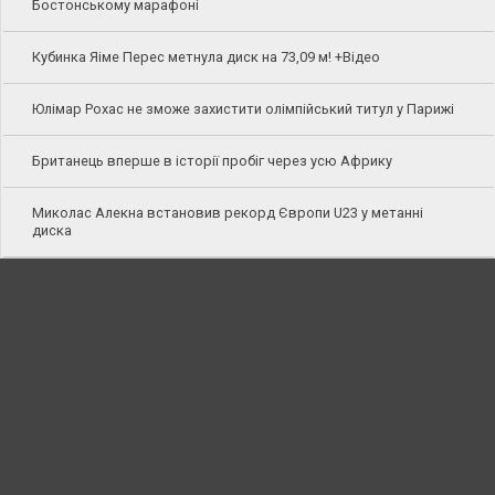
Бостонському марафоні
Кубинка Яіме Перес метнула диск на 73,09 м! +Відео
Юлімар Рохас не зможе захистити олімпійський титул у Парижі
Британець вперше в історії пробіг через усю Африку
Миколас Алекна встановив рекорд Європи U23 у метанні
диска