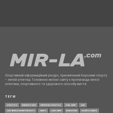
Спортивний інформаційний ресурс, присвячений Королеві спорту
– легкій атлетиці. Головною місією сайту є пропаганда легкої
атлетики, спортивного та здорового способу життя.
ТЕГИ
ATHLETICS
BUDAPEST2023
EUROPEAN ATHLETICS
HIGH JUMP
IAAF
IAAF WORLD CHAMPIONSHIPS
JUMPS
LONG JUMP
MARATHON
OLYMPIC GAMES