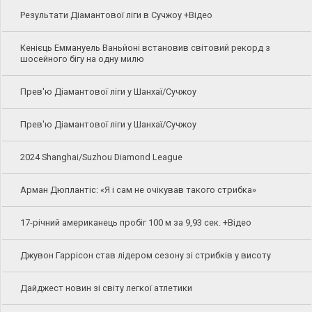
Результати Діамантової ліги в Сучжоу +Відео
Кенієць Еммануель Ваньйоні встановив світовий рекорд з
шосейного бігу на одну милю
Прев'ю Діамантової ліги у Шанхаї/Сучжоу
Прев'ю Діамантової ліги у Шанхаї/Сучжоу
2024 Shanghai/Suzhou Diamond League
Арман Дюплантіс: «Я і сам не очікував такого стрибка»
17-річний американець пробіг 100 м за 9,93 сек. +Відео
Джувон Гаррісон став лідером сезону зі стрибків у висоту
Дайджест новин зі світу легкої атлетики