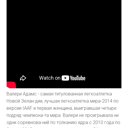
Валери Адамс - самая титулованная легкоатлетка
Новой Зелан-дии, лучшая легкоатлетка мира-2014 по
версии IAAF и первая женщина, выигравшая четыре
подряд чемпиона-та мира. Валери не проигрывала ни
одни соревнова-ний по толканию ядра с 2010 года по