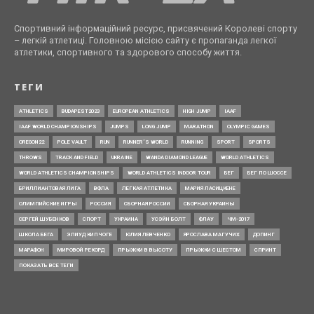
Спортивний інформаційний ресурс, присвячений Королеві спорту
– легкій атлетиці. Головною місією сайту є пропаганда легкої
атлетики, спортивного та здорового способу життя.
ТЕГИ
ATHLETICS
BUDAPEST2023
EUROPEAN ATHLETICS
HIGH JUMP
IAAF
IAAF WORLD CHAMPIONSHIPS
JUMPS
LONG JUMP
MARATHON
OLYMPIC GAMES
OREGON22
POLE VAULT
RUN
RUNNER’S WORLD
RUNNING
SPORT
SPORTS
THROWS
TRACK AND FIELD
UKRAINE
WANDA DIAMOND LEAGUE
WORLD ATHLETICS
WORLD ATHLETICS CHAMPIONSHIPS
WORLD ATHLETICS INDOOR TOUR
БЕГ
БЕГ ПО ШОССЕ
БРИЛЛИАНТОВАЯ ЛИГА
ВФЛА
ЛЕГКАЯ АТЛЕТИКА
МАРИЯ ЛАСИЦКЕНЕ
ОЛИМПИЙСКИЕ ИГРЫ
РОССИЯ
СБОРНАЯ РОССИИ
СБОРНАЯ УКРАИНЫ
СЕРГЕЙ ШУБЕНКОВ
СПОРТ
УКРАИНА
УСЭЙН БОЛТ
ФЛАУ
ЧМ-2017
ШКОЛА БЕГА
ЭЛИУД КИПЧОГЕ
ЮЛИЯ ЛЕВЧЕНКО
ЯРОСЛАВА МАГУЧИХ
ДОПИНГ
МАРАФОН
МИРОВОЙ РЕКОРД
ПРЫЖКИ В ВЫСОТУ
ПРЫЖКИ С ШЕСТОМ
СПРИНТ
ПОКАЗАТЬ ВСЕ ТЕГИ