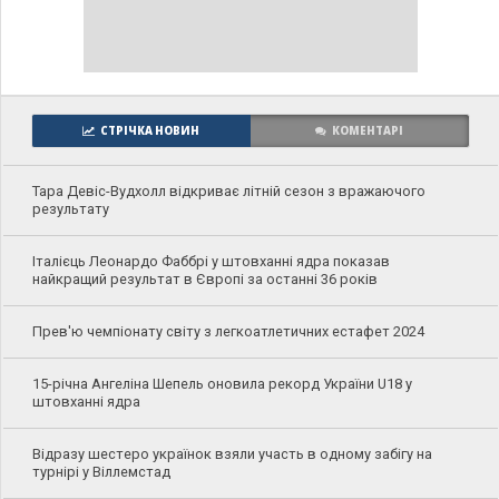
СТРІЧКА НОВИН
КОМЕНТАРІ
Тара Девіс-Вудхолл відкриває літній сезон з вражаючого
результату
Італієць Леонардо Фаббрі у штовханні ядра показав
найкращий результат в Європі за останні 36 років
Прев'ю чемпіонату світу з легкоатлетичних естафет 2024
15-річна Ангеліна Шепель оновила рекорд України U18 у
штовханні ядра
Відразу шестеро українок взяли участь в одному забігу на
турнірі у Віллемстад