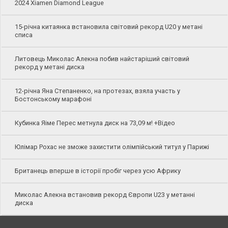
2024 Xiamen Diamond League
15-річна китаянка встановила світовий рекорд U20 у метані
списа
Литовець Миколас Алекна побив найстаріший світовий
рекорд у метані диска
12-річна Яна Степаненко, на протезах, взяла участь у
Бостонському марафоні
Кубинка Яіме Перес метнула диск на 73,09 м! +Відео
Юлімар Рохас не зможе захистити олімпійський титул у Парижі
Британець вперше в історії пробіг через усю Африку
Миколас Алекна встановив рекорд Європи U23 у метанні
диска