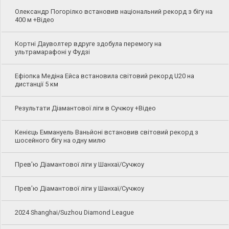
Олександр Погорілко встановив національний рекорд з бігу на
400 м +Відео
Кортні Дауволтер вдруге здобула перемогу на
ультрамарафоні у Фудзі
Ефіопка Медіна Ейса встановила світовий рекорд U20 на
дистанції 5 км
Результати Діамантової ліги в Сучжоу +Відео
Кенієць Еммануель Ваньйоні встановив світовий рекорд з
шосейного бігу на одну милю
Прев'ю Діамантової ліги у Шанхаї/Сучжоу
Прев'ю Діамантової ліги у Шанхаї/Сучжоу
2024 Shanghai/Suzhou Diamond League