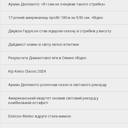
Арман Дюплантіс: «Я і сам не очікував такого стрибка»
17-річний американець пробіг 100 м за 9,93 сек. +Відео
Джувон Гаррісон став лідером сезону зі стрибків у висоту
Дайджест новин зі світу легкої атлетики
Результати Діамантової ліги в Сямені +Відео
Kip Keino Classic 2024
Арман Дюплантіс розпочав сезон із світового рекорду
Американський квартет оновив світовий рекорд у
комбінованій естафеті
Еллісон Фелікс вдруге стала мамою