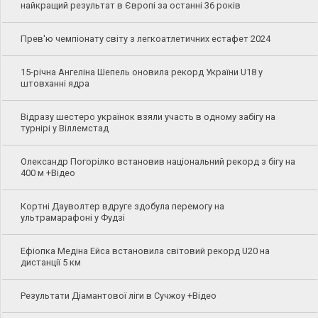
найкращий результат в Європі за останні 36 років
Прев'ю чемпіонату світу з легкоатлетичних естафет 2024
15-річна Ангеліна Шепель оновила рекорд України U18 у
штовханні ядра
Відразу шестеро українок взяли участь в одному забігу на
турнірі у Віллемстад
Олександр Погорілко встановив національний рекорд з бігу на
400 м +Відео
Кортні Дауволтер вдруге здобула перемогу на
ультрамарафоні у Фудзі
Ефіопка Медіна Ейса встановила світовий рекорд U20 на
дистанції 5 км
Результати Діамантової ліги в Сучжоу +Відео