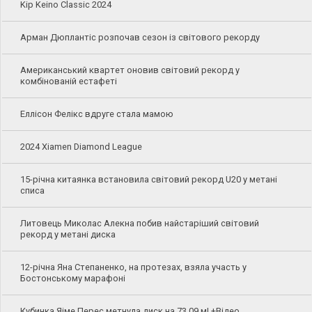
Kip Keino Classic 2024
Арман Дюплантіс розпочав сезон із світового рекорду
Американський квартет оновив світовий рекорд у
комбінованій естафеті
Еллісон Фелікс вдруге стала мамою
2024 Xiamen Diamond League
15-річна китаянка встановила світовий рекорд U20 у метані
списа
Литовець Миколас Алекна побив найстаріший світовий
рекорд у метані диска
12-річна Яна Степаненко, на протезах, взяла участь у
Бостонському марафоні
Кубинка Яіме Перес метнула диск на 73,09 м! +Відео