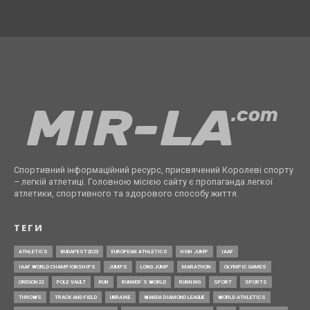
Спортивний інформаційний ресурс, присвячений Королеві спорту
– легкій атлетиці. Головною місією сайту є пропаганда легкої
атлетики, спортивного та здорового способу життя.
ТЕГИ
ATHLETICS
BUDAPEST2023
EUROPEAN ATHLETICS
HIGH JUMP
IAAF
IAAF WORLD CHAMPIONSHIPS
JUMPS
LONG JUMP
MARATHON
OLYMPIC GAMES
OREGON22
POLE VAULT
RUN
RUNNER’S WORLD
RUNNING
SPORT
SPORTS
THROWS
TRACK AND FIELD
UKRAINE
WANDA DIAMOND LEAGUE
WORLD ATHLETICS