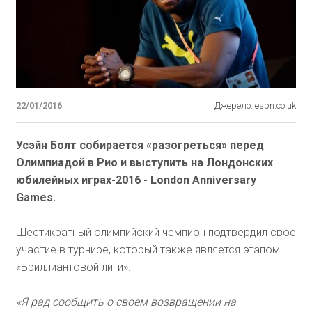
22/01/2016
Джерело: espn.co.uk
Усэйн Болт собирается «разогреться» перед
Олимпиадой в Рио и выступить на Лондонских
юбилейных играх-2016 - London Anniversary
Games.
Шестикратный олимпийский чемпион подтвердил свое
участие в турнире, который также является этапом
«Бриллиантовой лиги».
«Я рад сообщить о своем возвращении на