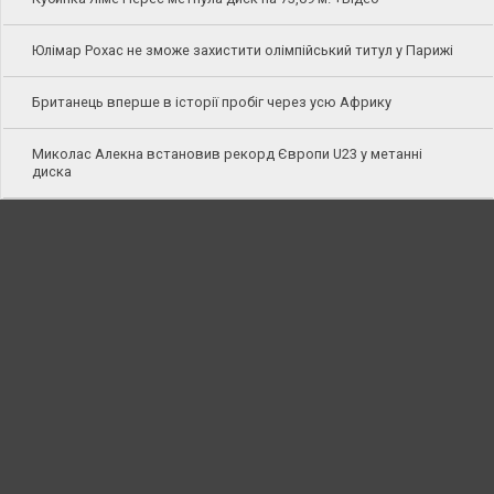
Юлімар Рохас не зможе захистити олімпійський титул у Парижі
Британець вперше в історії пробіг через усю Африку
Миколас Алекна встановив рекорд Європи U23 у метанні
диска