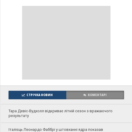
СТРІЧКА НОВИН
КОМЕНТАРІ
Тара Девіс-Вудхолл відкриває літній сезон з вражаючого
результату
Італієць Леонардо Фаббрі у штовханні ядра показав