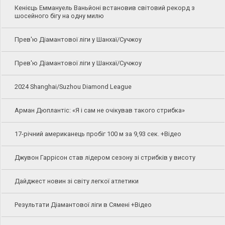
Кенієць Еммануель Ваньйоні встановив світовий рекорд з
шосейного бігу на одну милю
Прев'ю Діамантової ліги у Шанхаї/Сучжоу
Прев'ю Діамантової ліги у Шанхаї/Сучжоу
2024 Shanghai/Suzhou Diamond League
Арман Дюплантіс: «Я і сам не очікував такого стрибка»
17-річний американець пробіг 100 м за 9,93 сек. +Відео
Джувон Гаррісон став лідером сезону зі стрибків у висоту
Дайджест новин зі світу легкої атлетики
Результати Діамантової ліги в Сямені +Відео