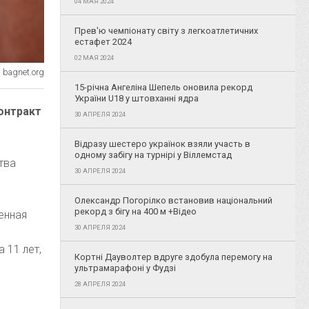
04 МАЯ 2024
Прев'ю чемпіонату світу з легкоатлетичних
естафет 2024
02 МАЯ 2024
 bagnet.org
15-річна Ангеліна Шепель оновила рекорд
України U18 у штовханні ядра
онтракт
30 АПРЕЛЯ 2024
Відразу шестеро українок взяли участь в
одному забігу на турнірі у Віллемстад
тва
30 АПРЕЛЯ 2024
Олександр Погорілко встановив національний
рекорд з бігу на 400 м +Відео
енная
30 АПРЕЛЯ 2024
 11 лет,
Кортні Дауволтер вдруге здобула перемогу на
ультрамарафоні у Фудзі
28 АПРЕЛЯ 2024