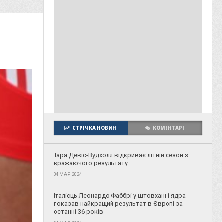
СТРІЧКА НОВИН
КОМЕНТАРІ
Тара Девіс-Вудхолл відкриває літній сезон з
вражаючого результату
04 МАЯ 2024
Італієць Леонардо Фаббрі у штовханні ядра
показав найкращий результат в Європі за
останні 36 років