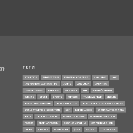
ТЕГИ
ATHLETICS
BUDAPEST2023
EUROPEAN ATHLETICS
HIGH JUMP
IAAF
IAAF WORLD CHAMPIONSHIPS
JUMPS
LONG JUMP
MARATHON
OLYMPIC GAMES
OREGON22
POLE VAULT
RUN
RUNNER’S WORLD
RUNNING
SPORT
SPORTS
THROWS
TRACK AND FIELD
UKRAINE
WANDA DIAMOND LEAGUE
WORLD ATHLETICS
WORLD ATHLETICS CHAMPIONSHIPS
WORLD ATHLETICS INDOOR TOUR
БЕГ
БЕГ ПО ШОССЕ
БРИЛЛИАНТОВАЯ ЛИГА
ВФЛА
ЛЕГКАЯ АТЛЕТИКА
МАРИЯ ЛАСИЦКЕНЕ
ОЛИМПИЙСКИЕ ИГРЫ
РОССИЯ
СБОРНАЯ РОССИИ
СБОРНАЯ УКРАИНЫ
СЕРГЕЙ ШУБЕНКОВ
СПОРТ
УКРАИНА
УСЭЙН БОЛТ
ФЛАУ
ЧМ-2017
ШКОЛА БЕГА