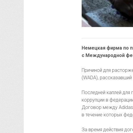
Немецкая фирма по п
с Международной фед
Причиной для расторж
(WADA), рассказавший 
Последней каплей для 
коррупции в федераци
Договор между Adidas и
в течение которых фед
За время действия дог