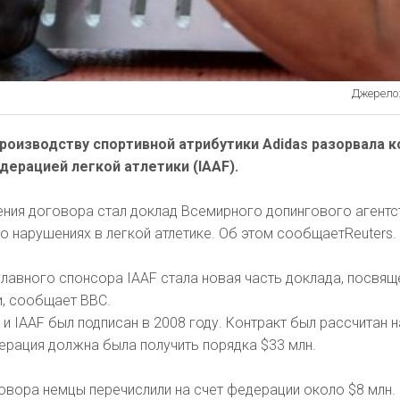
Джерело:
роизводству спортивной атрибутики Adidas разорвала к
ерацией легкой атлетики (IAAF).
ения договора стал доклад Всемирного допингового агентс
о нарушениях в легкой атлетике. Об этом сообщаетReuters.
главного спонсора IAAF стала новая часть доклада, посвящ
и, сообщает BBC.
 IAAF был подписан в 2008 году. Контракт был рассчитан на
ерация должна была получить порядка $33 млн.
овора немцы перечислили на счет федерации около $8 млн.