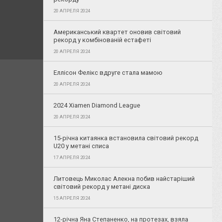
20 АПРЕЛЯ 2024
Американський квартет оновив світовий
рекорд у комбінованій естафеті
20 АПРЕЛЯ 2024
Еллісон Фелікс вдруге стала мамою
20 АПРЕЛЯ 2024
2024 Xiamen Diamond League
20 АПРЕЛЯ 2024
15-річна китаянка встановила світовий рекорд
U20 у метані списа
17 АПРЕЛЯ 2024
Литовець Миколас Алекна побив найстаріший
світовий рекорд у метані диска
15 АПРЕЛЯ 2024
12-річна Яна Степаненко, на протезах, взяла