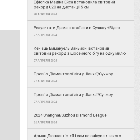
Ефіопка Медіна Ейса встановила світовий
рекорд U20 на дистанції 5 км
28 АПРЕЛЯ 2024
Результати Діамантової ліги в Сучжоу +Відео
27 АПРЕЛЯ 2024
Кенієць Еммануель Ваньйоні встановив
світовий рекорд з шосейного бігу на одну милю
27 АПРЕЛЯ 2024
Прев'ю Діамантової ліги у Шанхаї/Сучжоу
27 АПРЕЛЯ 2024
Прев'ю Діамантової ліги у Шанхаї/Сучжоу
27 АПРЕЛЯ 2024
2024 Shanghai/Suzhou Diamond League
26 АПРЕЛЯ 2024
Арман Дюплантіс: «Я і сам не очікував такого