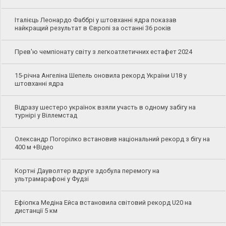
Італієць Леонардо Фаббрі у штовханні ядра показав
найкращий результат в Європі за останні 36 років
Прев'ю чемпіонату світу з легкоатлетичних естафет 2024
15-річна Ангеліна Шепель оновила рекорд України U18 у
штовханні ядра
Відразу шестеро українок взяли участь в одному забігу на
турнірі у Віллемстад
Олександр Погорілко встановив національний рекорд з бігу на
400 м +Відео
Кортні Дауволтер вдруге здобула перемогу на
ультрамарафоні у Фудзі
Ефіопка Медіна Ейса встановила світовий рекорд U20 на
дистанції 5 км