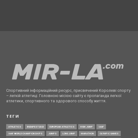
Спортивний інформаційний ресурс, присвячений Королеві спорту
– легкій атлетиці. Головною місією сайту є пропаганда легкої
атлетики, спортивного та здорового способу життя.
ТЕГИ
ATHLETICS
BUDAPEST2023
EUROPEAN ATHLETICS
HIGH JUMP
IAAF
IAAF WORLD CHAMPIONSHIPS
JUMPS
LONG JUMP
MARATHON
OLYMPIC GAMES