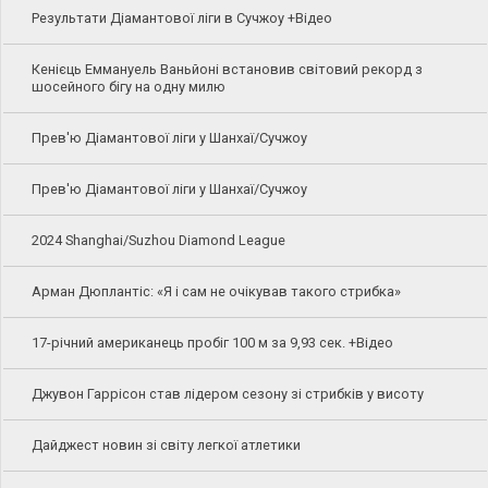
Результати Діамантової ліги в Сучжоу +Відео
Кенієць Еммануель Ваньйоні встановив світовий рекорд з
шосейного бігу на одну милю
Прев'ю Діамантової ліги у Шанхаї/Сучжоу
Прев'ю Діамантової ліги у Шанхаї/Сучжоу
2024 Shanghai/Suzhou Diamond League
Арман Дюплантіс: «Я і сам не очікував такого стрибка»
17-річний американець пробіг 100 м за 9,93 сек. +Відео
Джувон Гаррісон став лідером сезону зі стрибків у висоту
Дайджест новин зі світу легкої атлетики