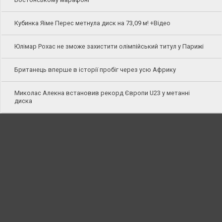
Кубинка Яіме Перес метнула диск на 73,09 м! +Відео
Юлімар Рохас не зможе захистити олімпійський титул у Парижі
Британець вперше в історії пробіг через усю Африку
Миколас Алекна встановив рекорд Європи U23 у метанні
диска