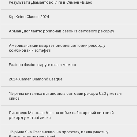
Результати Діамантової ліги в Сямені +Відео
Kip Keino Classic 2024
Арман Дюплантіс розпочав сезон із світового рекорду
Американський квартет оновив світовий рекорд у
комбінованій естафеті
Еллісон Фелікс вдруге стала мамою
2024 Xiamen Diamond League
15-річна китаянка встановила світовий рекорд U20 у метані
списа
Литовець Миколас Алекна побив найстаріший світовий
рекорд у метані диска
12-річна Яна Степаненко, на протезах, взяла участь у
Бостонському марафоні