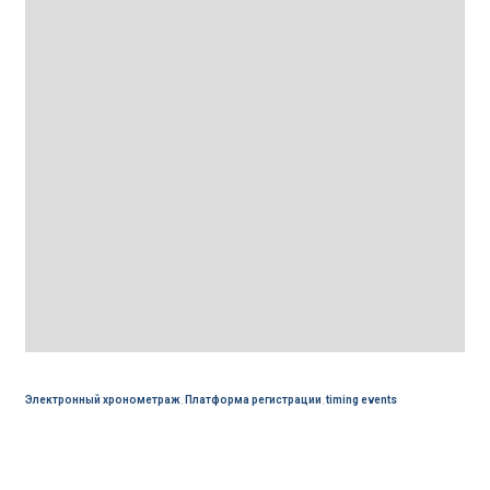
Электронный хронометраж
,
Платформа регистрации
,
timing events