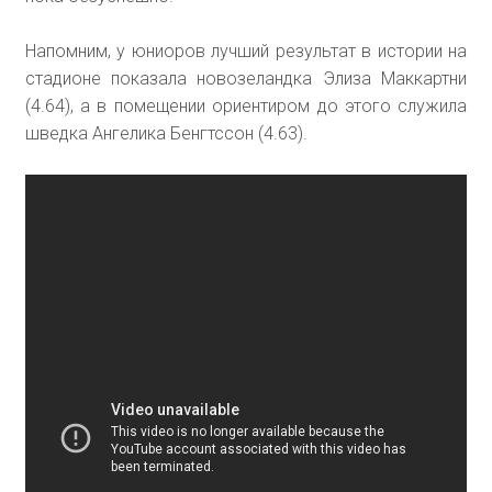
Напомним, у юниоров лучший результат в истории на
стадионе показала новозеландка Элиза Маккартни
(4.64), а в помещении ориентиром до этого служила
шведка Ангелика Бенгтссон (4.63).