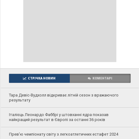
СТРІЧКА НОВИН
КОМЕНТАРІ
Тара Девіс-Вудхолл відкриває літній сезон з вражаючого
результату
Італієць Леонардо Фаббрі у штовханні ядра показав
найкращий результат в Європі за останні 36 років
Прев'ю чемпіонату світу з легкоатлетичних естафет 2024