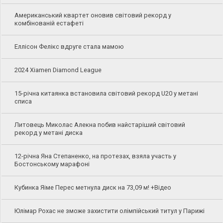
Американський квартет оновив світовий рекорд у
комбінованій естафеті
Еллісон Фелікс вдруге стала мамою
2024 Xiamen Diamond League
15-річна китаянка встановила світовий рекорд U20 у метані
списа
Литовець Миколас Алекна побив найстаріший світовий
рекорд у метані диска
12-річна Яна Степаненко, на протезах, взяла участь у
Бостонському марафоні
Кубинка Яіме Перес метнула диск на 73,09 м! +Відео
Юлімар Рохас не зможе захистити олімпійський титул у Парижі