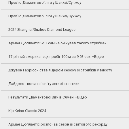
Прев'ю Діамантової ліги у Шанхаї/Сучжоу
Прев'ю Діамантової ліги у Шанхаї/Сучжоу
2024 Shanghai/Suzhou Diamond League
Арман Дюплантіс: «Я і сам не очікував такого стрибка»
17-річний американець пробіг 100 м за 9,93 сек. +Відео
Джувон Гаррісон став лідером сезону зі стрибків у висоту
Дайджест новин зі світу легкої атлетики
Результати Діамантової ліги в Сямені +Відео
Kip Keino Classic 2024
Арман Дюплантіс розпочав сезон із світового рекорду