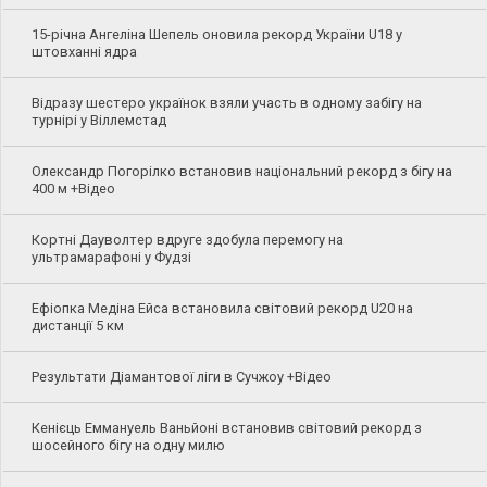
15-річна Ангеліна Шепель оновила рекорд України U18 у
штовханні ядра
Відразу шестеро українок взяли участь в одному забігу на
турнірі у Віллемстад
Олександр Погорілко встановив національний рекорд з бігу на
400 м +Відео
Кортні Дауволтер вдруге здобула перемогу на
ультрамарафоні у Фудзі
Ефіопка Медіна Ейса встановила світовий рекорд U20 на
дистанції 5 км
Результати Діамантової ліги в Сучжоу +Відео
Кенієць Еммануель Ваньйоні встановив світовий рекорд з
шосейного бігу на одну милю