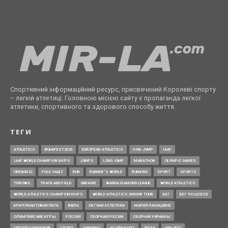
Спортивний інформаційний ресурс, присвячений Королеві спорту
– легкій атлетиці. Головною місією сайту є пропаганда легкої
атлетики, спортивного та здорового способу життя.
ТЕГИ
ATHLETICS
BUDAPEST2023
EUROPEAN ATHLETICS
HIGH JUMP
IAAF
IAAF WORLD CHAMPIONSHIPS
JUMPS
LONG JUMP
MARATHON
OLYMPIC GAMES
OREGON22
POLE VAULT
RUN
RUNNER’S WORLD
RUNNING
SPORT
SPORTS
THROWS
TRACK AND FIELD
UKRAINE
WANDA DIAMOND LEAGUE
WORLD ATHLETICS
WORLD ATHLETICS CHAMPIONSHIPS
WORLD ATHLETICS INDOOR TOUR
БЕГ
БЕГ ПО ШОССЕ
БРИЛЛИАНТОВАЯ ЛИГА
ВФЛА
ЛЕГКАЯ АТЛЕТИКА
МАРИЯ ЛАСИЦКЕНЕ
ОЛИМПИЙСКИЕ ИГРЫ
РОССИЯ
СБОРНАЯ РОССИИ
СБОРНАЯ УКРАИНЫ
СЕРГЕЙ ШУБЕНКОВ
СПОРТ
УКРАИНА
УСЭЙН БОЛТ
ФЛАУ
ЧМ-2017