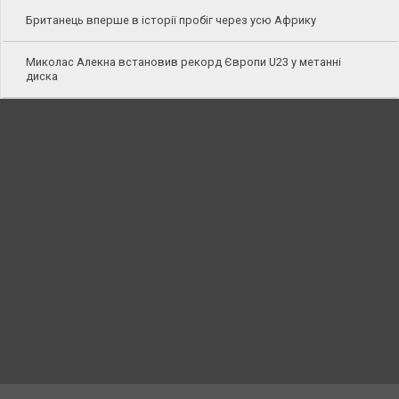
Британець вперше в історії пробіг через усю Африку
Миколас Алекна встановив рекорд Європи U23 у метанні
диска