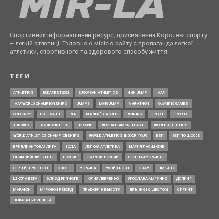
Спортивний інформаційний ресурс, присвячений Королеві спорту
– легкій атлетиці. Головною місією сайту є пропаганда легкої
атлетики, спортивного та здорового способу життя.
ТЕГИ
ATHLETICS
BUDAPEST2023
EUROPEAN ATHLETICS
HIGH JUMP
IAAF
IAAF WORLD CHAMPIONSHIPS
JUMPS
LONG JUMP
MARATHON
OLYMPIC GAMES
OREGON22
POLE VAULT
RUN
RUNNER’S WORLD
RUNNING
SPORT
SPORTS
THROWS
TRACK AND FIELD
UKRAINE
WANDA DIAMOND LEAGUE
WORLD ATHLETICS
WORLD ATHLETICS CHAMPIONSHIPS
WORLD ATHLETICS INDOOR TOUR
БЕГ
БЕГ ПО ШОССЕ
БРИЛЛИАНТОВАЯ ЛИГА
ВФЛА
ЛЕГКАЯ АТЛЕТИКА
МАРИЯ ЛАСИЦКЕНЕ
ОЛИМПИЙСКИЕ ИГРЫ
РОССИЯ
СБОРНАЯ РОССИИ
СБОРНАЯ УКРАИНЫ
СЕРГЕЙ ШУБЕНКОВ
СПОРТ
УКРАИНА
УСЭЙН БОЛТ
ФЛАУ
ЧМ-2017
ШКОЛА БЕГА
ЭЛИУД КИПЧОГЕ
ЮЛИЯ ЛЕВЧЕНКО
ЯРОСЛАВА МАГУЧИХ
ДОПИНГ
МАРАФОН
МИРОВОЙ РЕКОРД
ПРЫЖКИ В ВЫСОТУ
ПРЫЖКИ С ШЕСТОМ
СПРИНТ
ПОКАЗАТЬ ВСЕ ТЕГИ