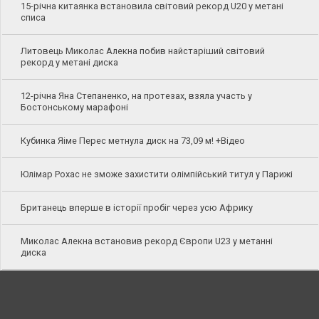
15-річна китаянка встановила світовий рекорд U20 у метані
списа
Литовець Миколас Алекна побив найстаріший світовий
рекорд у метані диска
12-річна Яна Степаненко, на протезах, взяла участь у
Бостонському марафоні
Кубинка Яіме Перес метнула диск на 73,09 м! +Відео
Юлімар Рохас не зможе захистити олімпійський титул у Парижі
Британець вперше в історії пробіг через усю Африку
Миколас Алекна встановив рекорд Європи U23 у метанні
диска