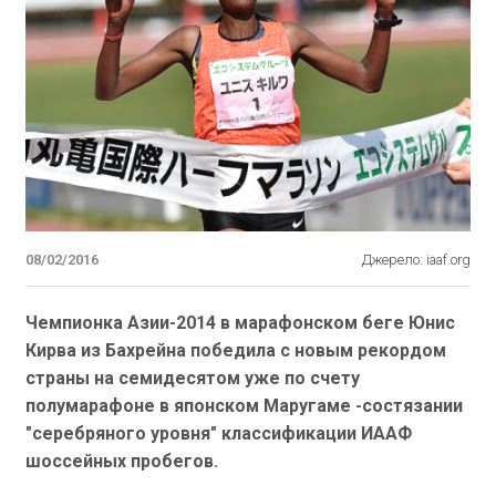
08/02/2016
Джерело: iaaf.org
Чемпионка Азии-2014 в марафонском беге Юнис
Кирва из Бахрейна победила с новым рекордом
страны на семидесятом уже по счету
полумарафоне в японском Маругаме -состязании
"серебряного уровня" классификации ИААФ
шоссейных пробегов.