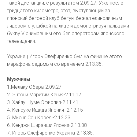
такой дистанции, с результатом 2.09.27. Уже после
тридцатого километра, этот, выступающий за
японский беговой клуб бегун, бежал единоличным
лидером с улыбкой на лице и демонстрируя пальцами
букву V снимавшим его бег операторам японского
телевидения.
Украинец Игорь Олефиренко был на финише этого
марафона седьмым со временем 2.13.35.
Мужчины
1.Мелаку Обера-2.09.27
2. Энтони Маритим Кения-2.11.17.
3. Хайлу Шуме Эфиопия-2.11.41
4. Кенсуке Ишида Япония- 2.12.15
5. Мионг Сон Корея -2.12.33
6. Кенджи Шираиши Япония-2.13.08
7. Игорь Олефиренко Украина-2.13.35.