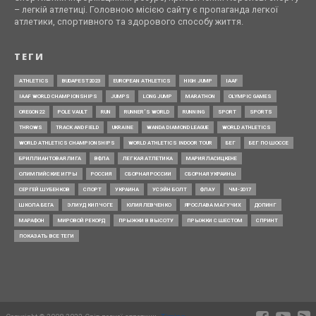
– легкій атлетиці. Головною місією сайту є пропаганда легкої
атлетики, спортивного та здорового способу життя.
ТЕГИ
ATHLETICS
BUDAPEST2023
EUROPEAN ATHLETICS
HIGH JUMP
IAAF
IAAF WORLD CHAMPIONSHIPS
JUMPS
LONG JUMP
MARATHON
OLYMPIC GAMES
OREGON22
POLE VAULT
RUN
RUNNER’S WORLD
RUNNING
SPORT
SPORTS
THROWS
TRACK AND FIELD
UKRAINE
WANDA DIAMOND LEAGUE
WORLD ATHLETICS
WORLD ATHLETICS CHAMPIONSHIPS
WORLD ATHLETICS INDOOR TOUR
БЕГ
БЕГ ПО ШОССЕ
БРИЛЛИАНТОВАЯ ЛИГА
ВФЛА
ЛЕГКАЯ АТЛЕТИКА
МАРИЯ ЛАСИЦКЕНЕ
ОЛИМПИЙСКИЕ ИГРЫ
РОССИЯ
СБОРНАЯ РОССИИ
СБОРНАЯ УКРАИНЫ
СЕРГЕЙ ШУБЕНКОВ
СПОРТ
УКРАИНА
УСЭЙН БОЛТ
ФЛАУ
ЧМ-2017
ШКОЛА БЕГА
ЭЛИУД КИПЧОГЕ
ЮЛИЯ ЛЕВЧЕНКО
ЯРОСЛАВА МАГУЧИХ
ДОПИНГ
МАРАФОН
МИРОВОЙ РЕКОРД
ПРЫЖКИ В ВЫСОТУ
ПРЫЖКИ С ШЕСТОМ
СПРИНТ
ПОКАЗАТЬ ВСЕ ТЕГИ