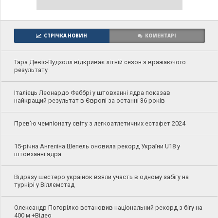
СТРІЧКА НОВИН
КОМЕНТАРІ
Тара Девіс-Вудхолл відкриває літній сезон з вражаючого
результату
Італієць Леонардо Фаббрі у штовханні ядра показав
найкращий результат в Європі за останні 36 років
Прев'ю чемпіонату світу з легкоатлетичних естафет 2024
15-річна Ангеліна Шепель оновила рекорд України U18 у
штовханні ядра
Відразу шестеро українок взяли участь в одному забігу на
турнірі у Віллемстад
Олександр Погорілко встановив національний рекорд з бігу на
400 м +Відео