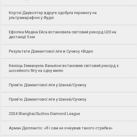
Кортні Дауволтер вдруге здобула перемогу на
ультрамарафоні у Фудзі
Ефіопка Медіна Ейса встановила світовий рекорд U20 на
дистанції 5 км
Результати Діамантової ліги в Сучжоу +Відео
Кенієць Еммануель Ваньйоні встановив світовий рекорд з
шосейного бігу на одну милю
Прев'ю Діамантової ліги у Шанхаї/Сучжоу
Прев'ю Діамантової ліги у Шанхаї/Сучжоу
2024 Shanghai/Suzhou Diamond League
Арман Дюплантіс: «Я і сам не очікував такого стрибка»