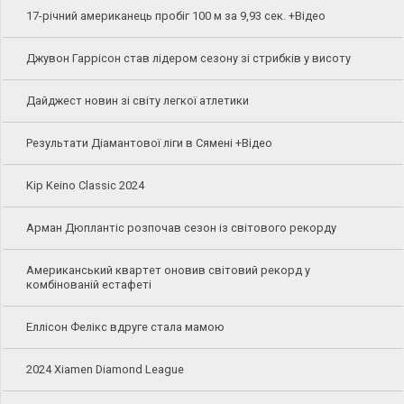
17-річний американець пробіг 100 м за 9,93 сек. +Відео
Джувон Гаррісон став лідером сезону зі стрибків у висоту
Дайджест новин зі світу легкої атлетики
Результати Діамантової ліги в Сямені +Відео
Kip Keino Classic 2024
Арман Дюплантіс розпочав сезон із світового рекорду
Американський квартет оновив світовий рекорд у
комбінованій естафеті
Еллісон Фелікс вдруге стала мамою
2024 Xiamen Diamond League