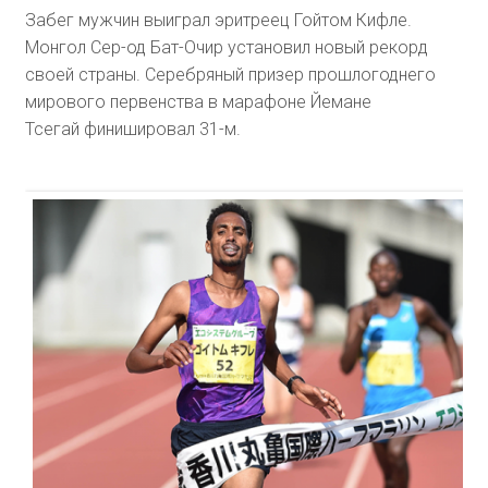
Забег мужчин выиграл эритреец Гойтом Кифле.
Монгол Сер-од Бат-Очир установил новый рекорд
своей страны. Серебряный призер прошлогоднего
мирового первенства в марафоне Йемане
Тсегай финишировал 31-м.