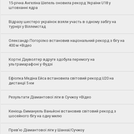
15-річна Ангеліна Шепель оновила рекорд України U18 у
штовханні ядра
Відразу шестеро українок взяли участь в одному забігу на
турнірі у Віллемстад
Олександр Погорілко встановив національний рекорд з бігу на
400 м +Відео
Кортні Дауволтер вдруге здобула перемогу на
ультрамарафоні у Фудзі
Ефіопка Медіна Ейса встановила світовий рекорд U20 на
дистанції 5 км
Результати Діамантової ліги в Сучжоу +Відео
Кенієць Еммануель Ваньйоні встановив світовий рекорд з
шосейного бігу на одну милю
Прев'ю Діамантової ліги у Шанхаї/Сучжоу