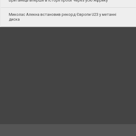
Британець вперше в історії пробіг через усю Африку
Миколас Алекна встановив рекорд Європи U23 у метанні
диска