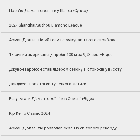
Прев'ю Діамантової ліги у Шанхаї/Сучжоу
2024 Shanghai/Suzhou Diamond League
Арман Дюплантіс: «Я і сам не очікував такого стрибка»
17-річний американець пробіг 100 м за 9,93 сек. +Відео
Джувон Гаррісон став лідером сезону зі стрибків у висоту
Дайджест новин зі світу легкої атлетики
Результати Діамантової ліги в Сямені +Відео
Kip Keino Classic 2024
Арман Дюплантіс розпочав сезон із світового рекорду