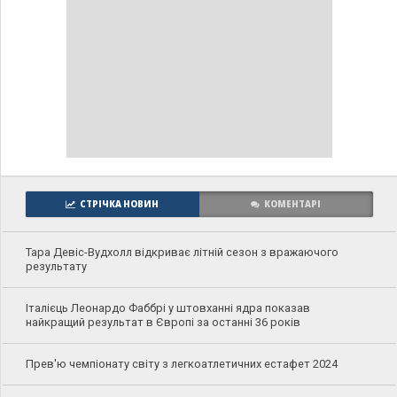
СТРІЧКА НОВИН
КОМЕНТАРІ
Тара Девіс-Вудхолл відкриває літній сезон з вражаючого
результату
Італієць Леонардо Фаббрі у штовханні ядра показав
найкращий результат в Європі за останні 36 років
Прев'ю чемпіонату світу з легкоатлетичних естафет 2024