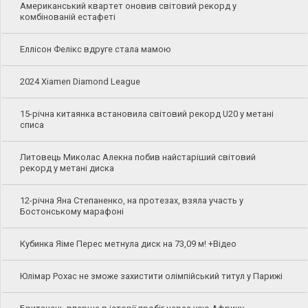
Американський квартет оновив світовий рекорд у
комбінованій естафеті
Еллісон Фелікс вдруге стала мамою
2024 Xiamen Diamond League
15-річна китаянка встановила світовий рекорд U20 у метані
списа
Литовець Миколас Алекна побив найстаріший світовий
рекорд у метані диска
12-річна Яна Степаненко, на протезах, взяла участь у
Бостонському марафоні
Кубинка Яіме Перес метнула диск на 73,09 м! +Відео
Юлімар Рохас не зможе захистити олімпійський титул у Парижі