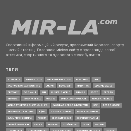
Спортивний інформаційний ресурс, присвячений Королеві спорту
– легкій атлетиці. Головною місією сайту є пропаганда легкої
атлетики, спортивного та здорового способу життя.
ТЕГИ
ATHLETICS
BUDAPEST2023
EUROPEAN ATHLETICS
HIGH JUMP
IAAF
IAAF WORLD CHAMPIONSHIPS
JUMPS
LONG JUMP
MARATHON
OLYMPIC GAMES
OREGON22
POLE VAULT
RUN
RUNNER’S WORLD
RUNNING
SPORT
SPORTS
THROWS
TRACK AND FIELD
UKRAINE
WANDA DIAMOND LEAGUE
WORLD ATHLETICS
WORLD ATHLETICS CHAMPIONSHIPS
WORLD ATHLETICS INDOOR TOUR
БЕГ
БЕГ ПО ШОССЕ
БРИЛЛИАНТОВАЯ ЛИГА
ВФЛА
ЛЕГКАЯ АТЛЕТИКА
МАРИЯ ЛАСИЦКЕНЕ
ОЛИМПИЙСКИЕ ИГРЫ
РОССИЯ
СБОРНАЯ РОССИИ
СБОРНАЯ УКРАИНЫ
СЕРГЕЙ ШУБЕНКОВ
СПОРТ
УКРАИНА
УСЭЙН БОЛТ
ФЛАУ
ЧМ-2017
ШКОЛА БЕГА
ЭЛИУД КИПЧОГЕ
ЮЛИЯ ЛЕВЧЕНКО
ЯРОСЛАВА МАГУЧИХ
ДОПИНГ