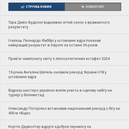
СТРІЧКА НОВИН
КОМЕНТАРІ
Тара Девіс-Вудхолл відкриває літній сезон з вражаючого
результату
Італієць Леонардо Фаббрі у штовханні ядра показав
найкращий результат в Європі за останні 36 років
Прев'ю чемпіонату світу з легкоатлетичних естафет 2024
15-річна Ангеліна Шепель оновила рекорд України U18 у
штовханні ядра
Відразу шестеро українок взяли участь в одному забігу на
турнірі у Віллемстад
Олександр Погорілко встановив національний рекорд з бігу на
400 м +Відео
Кортні Дауволтер вдруге здобула перемогу на