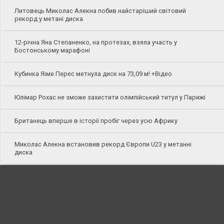
Литовець Миколас Алекна побив найстаріший світовий
рекорд у метані диска
12-річна Яна Степаненко, на протезах, взяла участь у
Бостонському марафоні
Кубинка Яіме Перес метнула диск на 73,09 м! +Відео
Юлімар Рохас не зможе захистити олімпійський титул у Парижі
Британець вперше в історії пробіг через усю Африку
Миколас Алекна встановив рекорд Європи U23 у метанні
диска