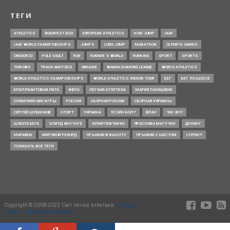
ТЕГИ
ATHLETICS
BUDAPEST2023
EUROPEAN ATHLETICS
HIGH JUMP
IAAF
IAAF WORLD CHAMPIONSHIPS
JUMPS
LONG JUMP
MARATHON
OLYMPIC GAMES
OREGON22
POLE VAULT
RUN
RUNNER’S WORLD
RUNNING
SPORT
SPORTS
THROWS
TRACK AND FIELD
UKRAINE
WANDA DIAMOND LEAGUE
WORLD ATHLETICS
WORLD ATHLETICS CHAMPIONSHIPS
WORLD ATHLETICS INDOOR TOUR
БЕГ
БЕГ ПО ШОССЕ
БРИЛЛИАНТОВАЯ ЛИГА
ВФЛА
ЛЕГКАЯ АТЛЕТИКА
МАРИЯ ЛАСИЦКЕНЕ
ОЛИМПИЙСКИЕ ИГРЫ
РОССИЯ
СБОРНАЯ РОССИИ
СБОРНАЯ УКРАИНЫ
СЕРГЕЙ ШУБЕНКОВ
СПОРТ
УКРАИНА
УСЭЙН БОЛТ
ФЛАУ
ЧМ-2017
ШКОЛА БЕГА
ЭЛИУД КИПЧОГЕ
ЮЛИЯ ЛЕВЧЕНКО
ЯРОСЛАВА МАГУЧИХ
ДОПИНГ
МАРАФОН
МИРОВОЙ РЕКОРД
ПРЫЖКИ В ВЫСОТУ
ПРЫЖКИ С ШЕСТОМ
СПРИНТ
ПОКАЗАТЬ ВСЕ ТЕГИ
Copyright © 2008-2022 Світ легкої атлетики.
Timing
Events - Квитковий сервіс