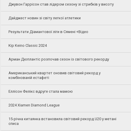
Джувон Гаррісон став лідером сезону зі стрибків у висоту
Дайджест новин зі світу легкої атлетики
Результати Діамантової ліги в Сямені +Відео
Kip Keino Classic 2024
Арман Дюплантіс розпочав сезон із світового рекорду
Американський квартет оновив світовий рекорд у
комбінованій естафеті
Еллісон Фелікс вдруге стала мамою
2024 Xiamen Diamond League
15-річна китаянка встановила світовий рекорд U20 у метані
списа