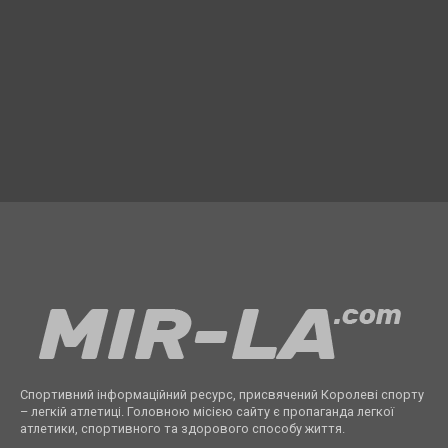
Спортивний інформаційний ресурс, присвячений Королеві спорту
– легкій атлетиці. Головною місією сайту є пропаганда легкої
атлетики, спортивного та здорового способу життя.