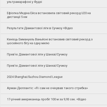
ультрамарафоні у Фудзі
Ефіопка Медіна Ейса встановила світовий рекорд U20 на
дистанції 5 км
Результати Діамантової ліги в Сучжоу +Відео
Кенієць Еммануель Ваньйоні встановив світовий рекорд з
шосейного бігу на одну милю
Прев'ю Діамантової ліги у Шанхаї/Сучжоу
Прев'ю Діамантової ліги у Шанхаї/Сучжоу
2024 Shanghai/Suzhou Diamond League
Арман Дюплантіс: «Я і сам не очікував такого стрибка»
17-річний американець пробіг 100 м за 9,93 сек. +Відео