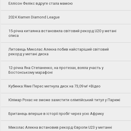
Еллісон Фелікс вдруге стала мамою
2024 Xiamen Diamond League
15-річна китаянка встановила світовий рекорд U20 у метані
списа
Литовець Миколас Алекна побив найстаріший світовий
рекорд у метані диска
12-річна Яна Степаненко, на протезах, взяла участь у
Бостонському марафоні
Кубинка Яіме Перес метнула диск на 73,09 м! +Відео
Юлімар Рохас не зможе захистити олімпійський титул у Парижі
Британець вперше в історії пробіг через усю Африку
Миколас Алекна встановив рекорд Європи U23 у метанні