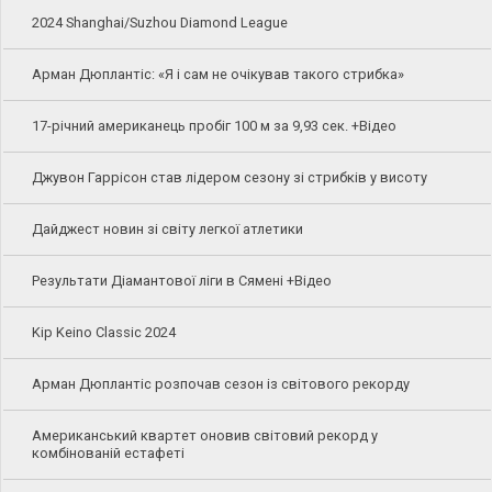
2024 Shanghai/Suzhou Diamond League
Арман Дюплантіс: «Я і сам не очікував такого стрибка»
17-річний американець пробіг 100 м за 9,93 сек. +Відео
Джувон Гаррісон став лідером сезону зі стрибків у висоту
Дайджест новин зі світу легкої атлетики
Результати Діамантової ліги в Сямені +Відео
Kip Keino Classic 2024
Арман Дюплантіс розпочав сезон із світового рекорду
Американський квартет оновив світовий рекорд у
комбінованій естафеті