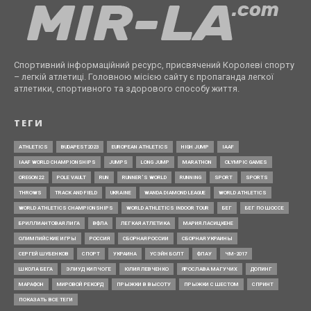
Спортивний інформаційний ресурс, присвячений Королеві спорту
– легкій атлетиці. Головною місією сайту є пропаганда легкої
атлетики, спортивного та здорового способу життя.
ТЕГИ
ATHLETICS
BUDAPEST2023
EUROPEAN ATHLETICS
HIGH JUMP
IAAF
IAAF WORLD CHAMPIONSHIPS
JUMPS
LONG JUMP
MARATHON
OLYMPIC GAMES
OREGON22
POLE VAULT
RUN
RUNNER’S WORLD
RUNNING
SPORT
SPORTS
THROWS
TRACK AND FIELD
UKRAINE
WANDA DIAMOND LEAGUE
WORLD ATHLETICS
WORLD ATHLETICS CHAMPIONSHIPS
WORLD ATHLETICS INDOOR TOUR
БЕГ
БЕГ ПО ШОССЕ
БРИЛЛИАНТОВАЯ ЛИГА
ВФЛА
ЛЕГКАЯ АТЛЕТИКА
МАРИЯ ЛАСИЦКЕНЕ
ОЛИМПИЙСКИЕ ИГРЫ
РОССИЯ
СБОРНАЯ РОССИИ
СБОРНАЯ УКРАИНЫ
СЕРГЕЙ ШУБЕНКОВ
СПОРТ
УКРАИНА
УСЭЙН БОЛТ
ФЛАУ
ЧМ-2017
ШКОЛА БЕГА
ЭЛИУД КИПЧОГЕ
ЮЛИЯ ЛЕВЧЕНКО
ЯРОСЛАВА МАГУЧИХ
ДОПИНГ
МАРАФОН
МИРОВОЙ РЕКОРД
ПРЫЖКИ В ВЫСОТУ
ПРЫЖКИ С ШЕСТОМ
СПРИНТ
ПОКАЗАТЬ ВСЕ ТЕГИ