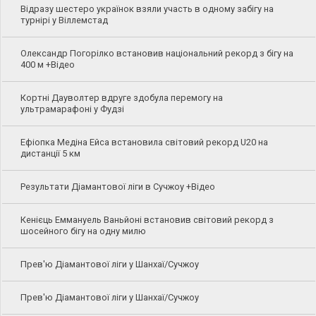
Відразу шестеро українок взяли участь в одному забігу на
турнірі у Віллемстад
Олександр Погорілко встановив національний рекорд з бігу на
400 м +Відео
Кортні Дауволтер вдруге здобула перемогу на
ультрамарафоні у Фудзі
Ефіопка Медіна Ейса встановила світовий рекорд U20 на
дистанції 5 км
Результати Діамантової ліги в Сучжоу +Відео
Кенієць Еммануель Ваньйоні встановив світовий рекорд з
шосейного бігу на одну милю
Прев'ю Діамантової ліги у Шанхаї/Сучжоу
Прев'ю Діамантової ліги у Шанхаї/Сучжоу