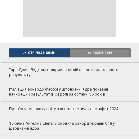
СТРІЧКА НОВИН
КОМЕНТАРІ
Тара Девіс-Вудхолл відкриває літній сезон з вражаючого
результату
Італієць Леонардо Фаббрі у штовханні ядра показав
найкращий результат в Європі за останні 36 років
Прев'ю чемпіонату світу з легкоатлетичних естафет 2024
15-річна Ангеліна Шепель оновила рекорд України U18 у
штовханні ядра