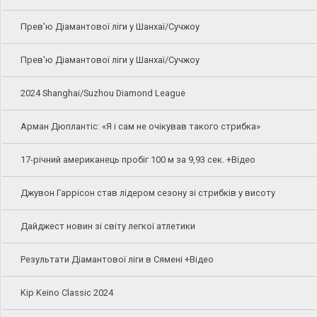
Прев'ю Діамантової ліги у Шанхаї/Сучжоу
Прев'ю Діамантової ліги у Шанхаї/Сучжоу
2024 Shanghai/Suzhou Diamond League
Арман Дюплантіс: «Я і сам не очікував такого стрибка»
17-річний американець пробіг 100 м за 9,93 сек. +Відео
Джувон Гаррісон став лідером сезону зі стрибків у висоту
Дайджест новин зі світу легкої атлетики
Результати Діамантової ліги в Сямені +Відео
Kip Keino Classic 2024