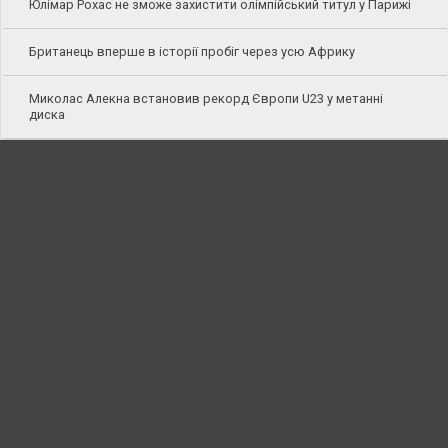
Юлімар Рохас не зможе захистити олімпійський титул у Парижі
Британець вперше в історії пробіг через усю Африку
Миколас Алекна встановив рекорд Європи U23 у метанні
диска