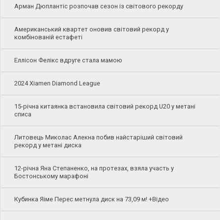
Арман Дюплантіс розпочав сезон із світового рекорду
Американський квартет оновив світовий рекорд у
комбінованій естафеті
Еллісон Фелікс вдруге стала мамою
2024 Xiamen Diamond League
15-річна китаянка встановила світовий рекорд U20 у метані
списа
Литовець Миколас Алекна побив найстаріший світовий
рекорд у метані диска
12-річна Яна Степаненко, на протезах, взяла участь у
Бостонському марафоні
Кубинка Яіме Перес метнула диск на 73,09 м! +Відео