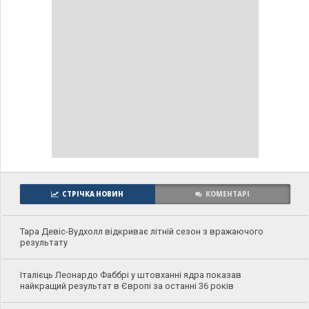
СТРІЧКА НОВИН
КОМЕНТАРІ
Тара Девіс-Вудхолл відкриває літній сезон з вражаючого
результату
Італієць Леонардо Фаббрі у штовханні ядра показав
найкращий результат в Європі за останні 36 років