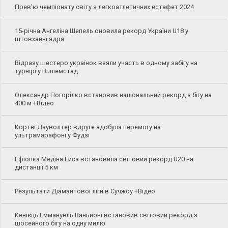
Прев'ю чемпіонату світу з легкоатлетичних естафет 2024
15-річна Ангеліна Шепель оновила рекорд України U18 у
штовханні ядра
Відразу шестеро українок взяли участь в одному забігу на
турнірі у Віллемстад
Олександр Погорілко встановив національний рекорд з бігу на
400 м +Відео
Кортні Дауволтер вдруге здобула перемогу на
ультрамарафоні у Фудзі
Ефіопка Медіна Ейса встановила світовий рекорд U20 на
дистанції 5 км
Результати Діамантової ліги в Сучжоу +Відео
Кенієць Еммануель Ваньйоні встановив світовий рекорд з
шосейного бігу на одну милю