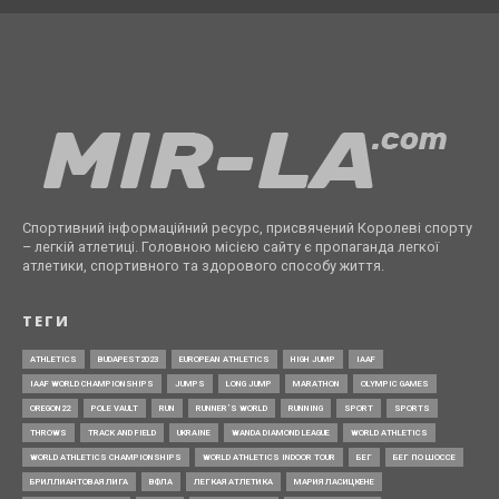
Спортивний інформаційний ресурс, присвячений Королеві спорту
– легкій атлетиці. Головною місією сайту є пропаганда легкої
атлетики, спортивного та здорового способу життя.
ТЕГИ
ATHLETICS
BUDAPEST2023
EUROPEAN ATHLETICS
HIGH JUMP
IAAF
IAAF WORLD CHAMPIONSHIPS
JUMPS
LONG JUMP
MARATHON
OLYMPIC GAMES
OREGON22
POLE VAULT
RUN
RUNNER’S WORLD
RUNNING
SPORT
SPORTS
THROWS
TRACK AND FIELD
UKRAINE
WANDA DIAMOND LEAGUE
WORLD ATHLETICS
WORLD ATHLETICS CHAMPIONSHIPS
WORLD ATHLETICS INDOOR TOUR
БЕГ
БЕГ ПО ШОССЕ
БРИЛЛИАНТОВАЯ ЛИГА
ВФЛА
ЛЕГКАЯ АТЛЕТИКА
МАРИЯ ЛАСИЦКЕНЕ